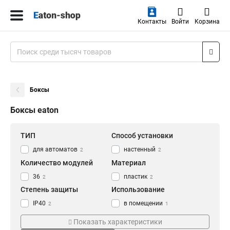
Контакты
Войти
Корзина
Боксы
Боксы eaton
ТИП
Способ установки
для автоматов
настенный
2
2
Количество модулей
Материал
36
пластик
2
2
Степень защиты
Использование
IP40
в помещении
2
1
Монтаж
Показать характеристики