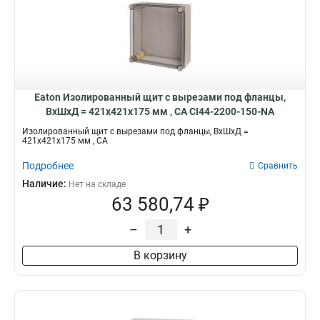
Eaton Изолированный щит с вырезами под фланцы,
ВхШхД = 421x421x175 мм , СА CI44-2200-150-NA
Изолированный щит с вырезами под фланцы, ВхШхД =
421x421x175 мм , СА
Подробнее
Сравнить
Наличие:
Нет на складе
63 580,74 ₽
–
+
В корзину