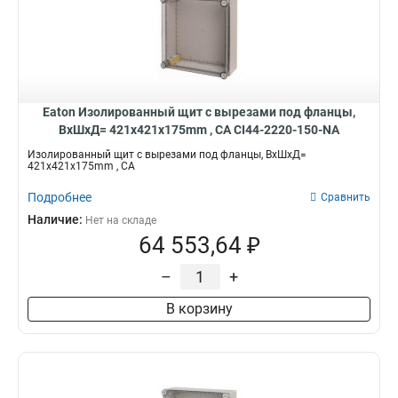
Eaton Изолированный щит с вырезами под фланцы,
ВхШхД= 421x421x175mm , СА CI44-2220-150-NA
Изолированный щит с вырезами под фланцы, ВхШхД=
421x421x175mm , СА
Подробнее
Сравнить
Наличие:
Нет на складе
64 553,64 ₽
–
+
В корзину