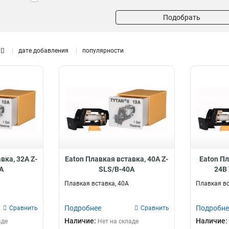
Подобрать
дате добавления
популярности
вка, 32А Z-
Eaton Плавкая вставка, 40А Z-
Eaton Пл
A
SLS/B-40A
24В 
Плавкая вставка, 40А
Плавкая вс
Подробнее
Подробне
Сравнить
Сравнить
Наличие:
Наличие:
аде
Нет на складе