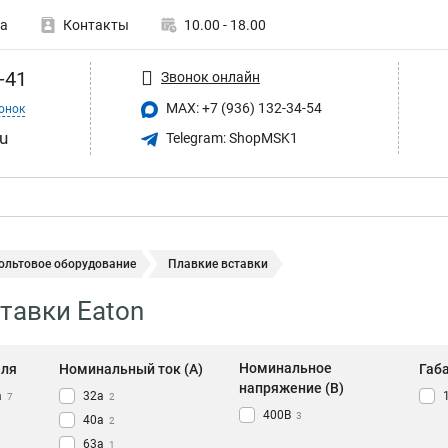
а
Контакты
10.00 - 18.00
-41
Звонок онлайн
MAX: +7 (936) 132-34-54
онок
u
Telegram: ShopMSK1
ольтовое оборудование
Плавкие вставки
тавки Eaton
Номинальное
еля
Номинальный ток (A)
Габ
напряжение (В)
а
32а
7
2
400B
3
40а
2
63а
1