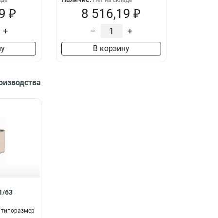
аде
Нет на складе
9 ₽
8 516,19 ₽
+
–
+
ну
В корзину
роизводства
1/63
, типоразмер