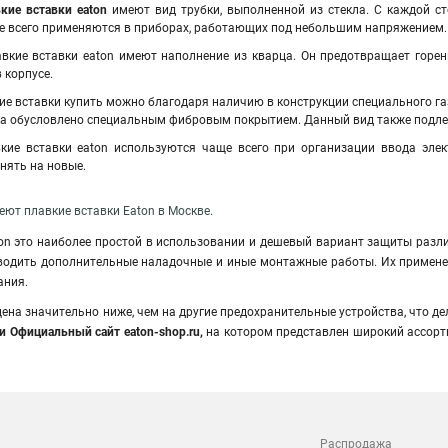
кие вставки eaton
имеют вид трубки, выполненной из стекла. С каждой ст
е всего применяются в приборах, работающих под небольшим напряжением. 
кие вставки eaton имеют наполнение из кварца. Он предотвращает горен
 корпусе.
ие вставки купить можно благодаря наличию в конструкции специального га
за обусловлено специальным фибровым покрытием. Данный вид также подле
ие вставки eaton используются чаще всего при организации ввода элек
нять на новые.
ют плавкие вставки Eaton в Москве.
on это наиболее простой в использовании и дешевый вариант защиты разл
водить дополнительные наладочные и иные монтажные работы. Их применени
ания.
цена значительно ниже, чем на другие предохранительные устройства, что д
и Официальный сайт eaton-shop.ru,
на котором представлен широкий ассорт
Распродажа