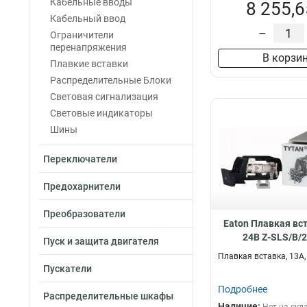
Кабельные вводы
8 255,6
Кабельный ввод
–
Ограничители
перенапряжения
В корзи
Плавкие вставки
Распределительные Блоки
Световая сигнализация
Световые индикаторы
Шины
Переключатели
Предохарнители
Преобразователи
Eaton Плавкая вст
24В Z-SLS/B/
Пуск и защита двигателя
Плавкая вставка, 13А,
Пускатели
Подробнее
Распределительные шкафы
Наличие: