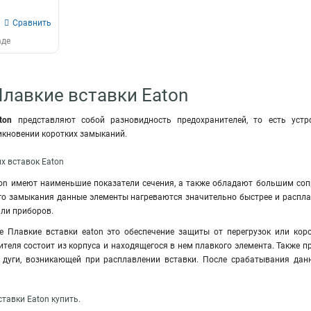
Сравнить
аде
Плавкие вставки Eaton
ton
представляют собой разновидность предохранителей, то есть устр
икновении коротких замыканий.
х вставок Eaton
on имеют наименьшие показатели сечения, а также обладают большим сопр
го замыкания данные элементы нагреваются значительно быстрее и распл
или приборов.
е Плавкие вставки eaton это обеспечение защиты от перегрузок или коро
теля состоит из корпуса и находящегося в нем плавкого элемента. Также 
 дуги, возникающей при расплавлении вставки. После срабатывания данн
тавки Eaton купить.