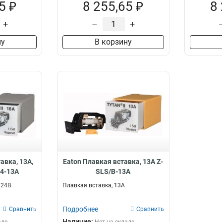
5 ₽
8 255,65 ₽
8
+
–
+
ну
В корзину
авка, 13А,
Eaton Плавкая вставка, 13А Z-
24-13A
SLS/B-13A
 24В
Плавкая вставка, 13А
Подробнее
Сравнить
Сравнить
Наличие: