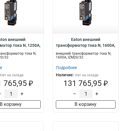
aton внешний
Eaton внешний
матор тока N, 1250A,
трансформатор тока N, 1600A,
/32 IZM-CTN-1250
IZM20/32 IZM-CTN-1600
ансформатор тока N,
внешний трансформатор тока N,
20/32
1600A, IZM20/32
е
Подробнее
Наличие:
Нет на складе
Нет на складе
 765,95 ₽
131 765,95 ₽
–
+
–
+
В корзину
В корзину