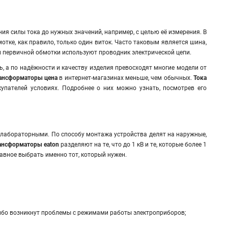
я силы тока до нужных значений, например, с целью её измерения. В
тке, как правило, только один виток. Часто таковым является шина,
и первичной обмотки используют проводник электрической цепи.
ть, а по надёжности и качеству изделия превосходят многие модели от
рансформаторы цена
в интернет-магазинах меньше, чем обычных.
Тока
упателей условиях. Подробнее о них можно узнать, посмотрев его
абораторными. По способу монтажа устройства делят на наружные,
рансформаторы eaton
разделяют на те, что до 1 кВ и те, которые более 1
авное выбрать именно тот, который нужен.
ибо возникнут проблемы с режимами работы электроприборов;