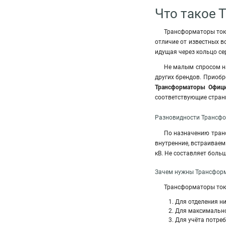
Что такое 
Трансформаторы тока
отличие от известных в
идущая через кольцо се
Не малым спросом н
других брендов. Приоб
Трансформаторы Офици
соответствующие стран
Разновидности Трансфо
По назначению тран
внутренние, встраивае
кВ. Не составляет боль
Зачем нужны Трансформ
Трансформаторы ток
Для отделения н
Для максимально
Для учёта потре