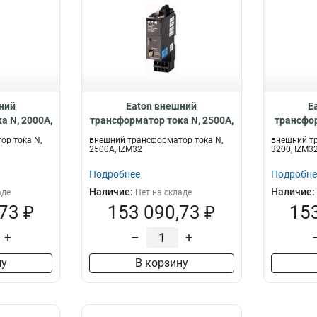
ний
Eaton внешний
E
а N, 2000A,
трансформатор тока N, 2500A,
трансфор
TN-2000
IZM32 IZM-CTN-2500
IZM3
ор тока N,
внешний трансформатор тока N,
внешний тр
2500A, IZM32
3200, IZM3
Подробнее
Подробне
Наличие:
Наличие:
аде
Нет на складе
73 ₽
153 090,73 ₽
153
+
–
+
ну
В корзину