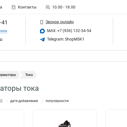
а
Контакты
10.00 - 18.00
-41
Звонок онлайн
MAX: +7 (936) 132-34-54
онок
u
Telegram: ShopMSK1
орматоры
Тока
аторы тока
дате добавления
популярности