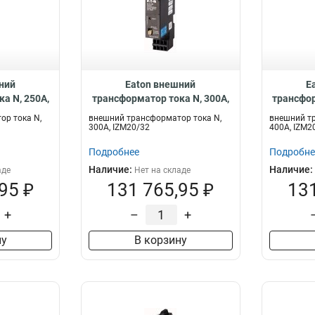
ний
Eaton внешний
E
а N, 250A,
трансформатор тока N, 300А,
трансфор
CTN-250
IZM20/32 IZM-CTN-300
IZM20
ор тока N,
внешний трансформатор тока N,
внешний тр
300А, IZM20/32
400A, IZM2
Подробнее
Подробне
Наличие:
Наличие:
аде
Нет на складе
95 ₽
131 765,95 ₽
131
+
–
+
ну
В корзину