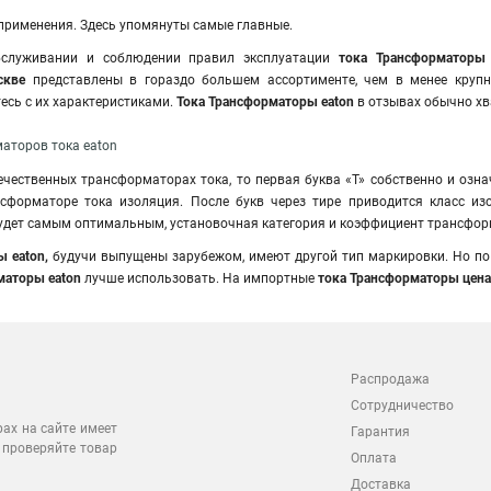
 применения. Здесь упомянуты самые главные.
служивании и соблюдении правил эксплуатации
тока Трансформаторы
скве
представлены в гораздо большем ассортименте, чем в менее круп
есь с их характеристиками.
Тока Трансформаторы eaton
в отзывах обычно хв
аторов тока eaton
ечественных трансформаторах тока, то первая буква «Т» собственно и озна
нсформаторе тока изоляция. После букв через тире приводится класс из
удет самым оптимальным, установочная категория и коэффициент трансфор
ы eaton,
будучи выпущены зарубежом, имеют другой тип маркировки. Но по 
маторы eaton
лучше использовать. На импортные
тока Трансформаторы цен
Распродажа
Сотрудничество
рах на сайте имеет
Гарантия
 проверяйте товар
Оплата
Доставка