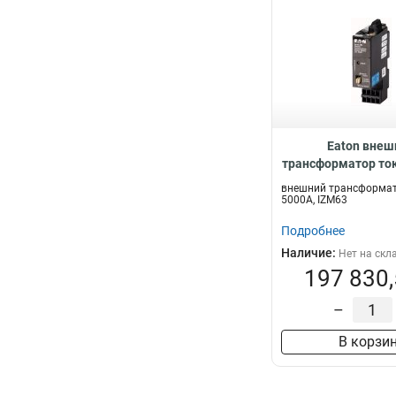
Eaton внеш
трансформатор ток
IZM63 IZM-CT
внешний трансформат
5000A, IZM63
Подробнее
Наличие:
Нет на скл
197 830,
–
В корзи