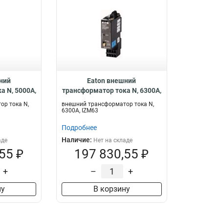
ний
Eaton внешний
а N, 5000A,
трансформатор тока N, 6300A,
N-5000
IZM63 IZM-CTN-6300
ор тока N,
внешний трансформатор тока N,
6300A, IZM63
Подробнее
Наличие:
аде
Нет на складе
55 ₽
197 830,55 ₽
+
–
+
ну
В корзину