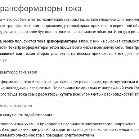
Трансформаторы тока
 – это особые электротехнические устройства, использующиеся для понижени
сем трансформаторов напряжения, у трансформаторов тока в первичной обмо
рдечника, на которое буквально нанизаны вторичные обмотки. Иногда в рол
а рынке пользуются
тока Трансформаторы eaton
. У них не высокая стоимос
рести
тока Трансформаторы eaton
проще всего через всемирную сеть.
Тока Т
альный сайт eaton-shop.ru
реализует на весьма привлекательных для пок
ицы.
рматоров тока eaton
сформаторы тока бывают защитными, измерительными, промежуточными и л
мые, накладные и переносные. По величине номинальных напряжений
тока Т
шого труда
тока Трансформаторы купить
всех упомянутых разновидностей, гл
аторы тока eaton
а могут быть задействованы:
изковольтных учётных приборов от первичного элетросетевого напряжения
;
 быстрой активации релейной защиты, если случится короткое замыкание л
бляемого электричества с помощью электросчётчика.