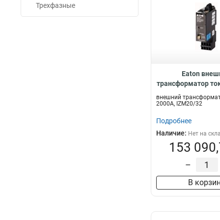
Трехфазные
Eaton внеш
трансформатор ток
IZM20/32 IZM-C
внешний трансформат
2000A, IZM20/32
Подробнее
Наличие:
Нет на скл
153 090,
–
В корзи