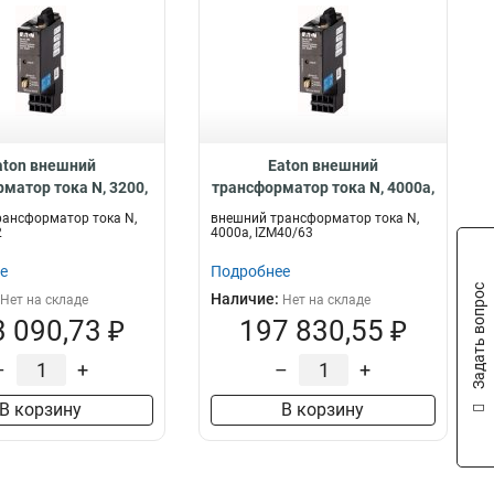
aton внешний
Eaton внешний
матор тока N, 3200,
трансформатор тока N, 4000a,
2 IZM-CTN-3200
IZM40/63 IZM-CTN-4000
ансформатор тока N,
внешний трансформатор тока N,
2
4000a, IZM40/63
е
Подробнее
Задать вопрос
Наличие:
Нет на складе
Нет на складе
 090,73 ₽
197 830,55 ₽
–
+
–
+
В корзину
В корзину