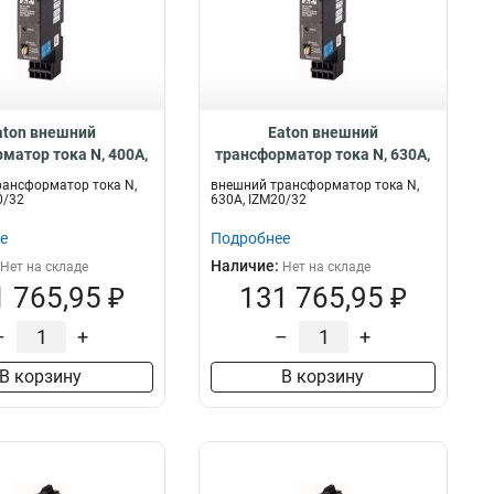
aton внешний
Eaton внешний
матор тока N, 400A,
трансформатор тока N, 630A,
/32 IZM-CTN-400
IZM20/32 IZM-CTN-630
ансформатор тока N,
внешний трансформатор тока N,
0/32
630A, IZM20/32
е
Подробнее
Наличие:
Нет на складе
Нет на складе
 765,95 ₽
131 765,95 ₽
–
+
–
+
В корзину
В корзину