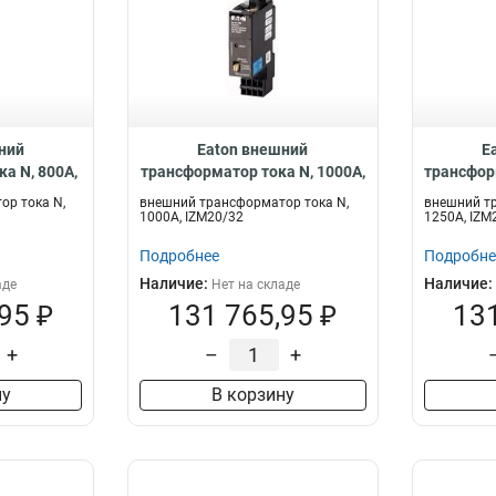
ний
Eaton внешний
E
а N, 800A,
трансформатор тока N, 1000A,
трансфор
CTN-800
IZM20/32 IZM-CTN-1000
IZM20
ор тока N,
внешний трансформатор тока N,
внешний тр
1000A, IZM20/32
1250A, IZM
Подробнее
Подробне
Наличие:
Наличие:
аде
Нет на складе
95 ₽
131 765,95 ₽
131
+
–
+
ну
В корзину