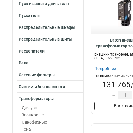
Пуск и защита двигателя
Пускатели
Распределительные шкафы
Распределительные щиты
Eaton внеш
трансформатор ток
Расцепители
IZM20/32 IZM-
внешний трансформат
800A, IZM20/32
Реле
Подробнее
Сетевые фильтры
Наличие:
Нет на скл
131 765,
Системы безопасности
–
Трансформаторы
В корзи
Для узо
Звонковые
Однофазные
Тока