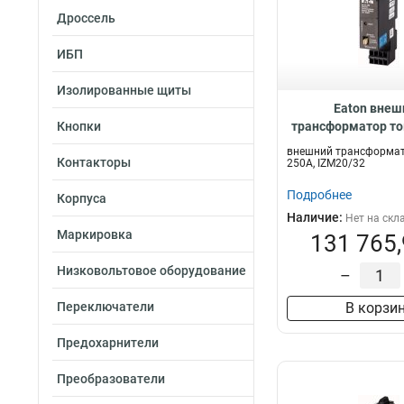
Дроссель
ИБП
Изолированные щиты
Eaton внеш
Кнопки
трансформатор ток
IZM20/32 IZM-
внешний трансформат
Контакторы
250A, IZM20/32
Подробнее
Корпуса
Наличие:
Нет на скл
Маркировка
131 765,
Низковольтовое оборудование
–
Переключатели
В корзи
Предохарнители
Преобразователи