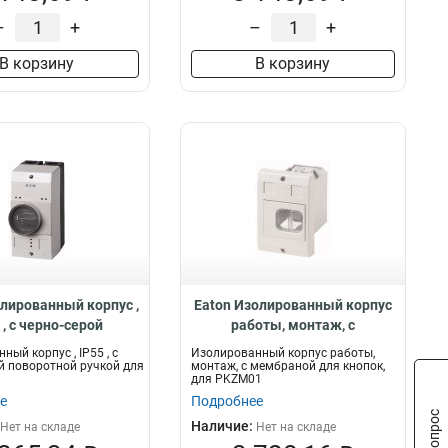
–
+
–
+
В корзину
В корзину
олированный корпус ,
Eaton Изолированный корпус
 , с черно-серой
работы, монтаж, с
отной ручкой для
мембраной для кнопок, для
ый корпус , IP55 , с
Изолированный корпус работы,
M0 CI-PKZ0-GM
PKZM01 E-PKZ01-G
й поворотной ручкой для
монтаж, с мембраной для кнопок,
для PKZM01
е
Подробнее
Наличие:
Нет на складе
Нет на складе