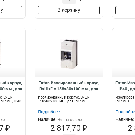
ну
В корзину
ый корпус,
Eaton Изолированный корпус,
Eaton Из
00 мм , для
ВхШхГ = 158x80x100 мм , для
IP40 , 
K2-PKZ0-NA
PKZM0 CI-PKZ0-M
, ВхШхГ =
Изолированный корпус, ВхШхГ =
Изолирован
PKZM0 , IP40
158x80x100 мм , для PKZM0
PKZM01
Подробнее
Подробне
Наличие:
Наличие:
аде
Нет на складе
7 ₽
2 817,70 ₽
2