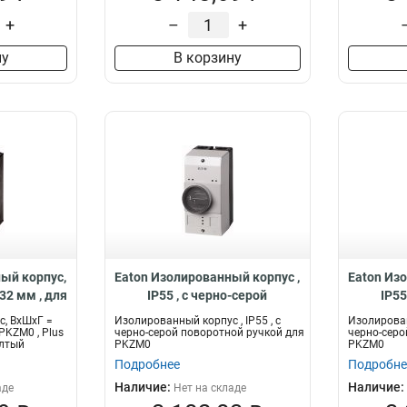
+
–
+
ну
В корзину
ый корпус,
Eaton Изолированный корпус ,
Eaton Из
32 мм , для
IP55 , с черно-серой
IP55
ка , цвет
поворотной ручкой для
повор
, ВхШхГ =
Изолированный корпус , IP55 , с
Изолированн
-K2-PKZ0-
PKZM0 CI-PKZ0-GVM
PKZ
PKZM0 , Plus
черно-серой поворотной ручкой для
черно-серо
елтый
PKZM0
PKZM0
Подробнее
Подробне
Наличие:
Наличие:
аде
Нет на складе