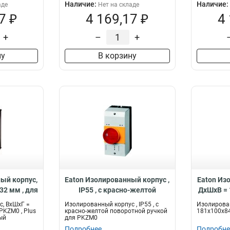
Наличие:
Наличие:
аде
Нет на складе
7 ₽
4 169,17 ₽
4
+
–
+
ну
В корзину
ый корпус,
Eaton Изолированный корпус ,
Eaton Из
32 мм , для
IP55 , с красно-желтой
ДхШхВ = 
ка , цвет
поворотной ручкой для
Т3
, ВхШхГ =
Изолированный корпус , IP55 , с
Изолирова
2-PKZ0-NA-
PKZM0 CI-PKZ0-GRVM
PKZM0 , Plus
красно-желтой поворотной ручкой
181x100x84 
рый
для PKZM0
Подробнее
Подробне