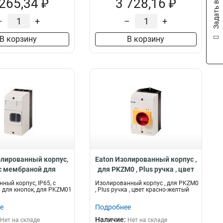
Задать вопрос
 265,34 ₽
3 728,16 ₽
–
+
–
+
В корзину
В корзину
олированный корпус,
Eaton Изолированный корпус ,
 c мембраной для
для PKZM0 , Plus ручка , цвет
для PKZM01 CI-PKZ01-
красно-желтый CI-K2-PKZ0-
ный корпус, IP65, c
Изолированный корпус , для PKZM0
G
GR
для кнопок, для PKZM01
, Plus ручка , цвет красно-желтый
е
Подробнее
Наличие:
Нет на складе
Нет на складе