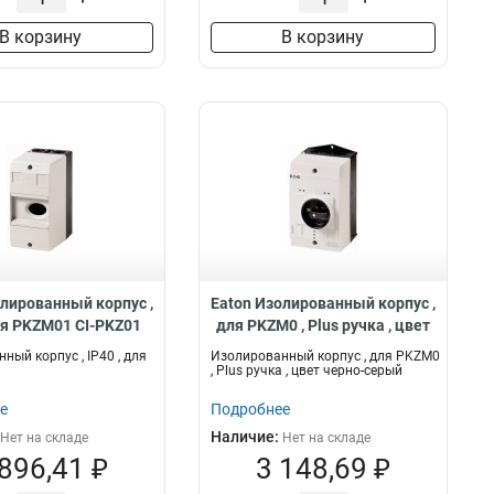
В корзину
В корзину
олированный корпус ,
Eaton Изолированный корпус ,
для PKZM01 CI-PKZ01
для PKZM0 , Plus ручка , цвет
черно-серый CI-K2-PKZ0-G
ный корпус , IP40 , для
Изолированный корпус , для PKZM0
, Plus ручка , цвет черно-серый
е
Подробнее
Наличие:
Нет на складе
Нет на складе
 896,41 ₽
3 148,69 ₽