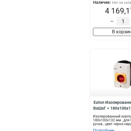
Наличие:
Нет на скл
4 169,1
–
В корзи
Eaton Изолированн
ВхШхГ = 180x100x1
PKZM0 , Plus руч
Изолированный корпус
черно-серый CI-K
180x100x132 мм , для 
ручка , цвет черно-се
GRV
Подробнее