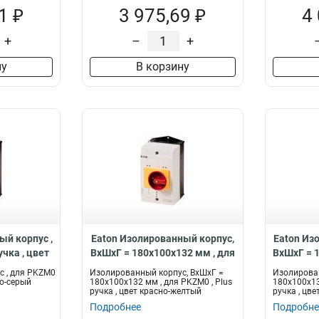
1 ₽
3 975,69 ₽
4
+
–
+
ну
В корзину
ый корпус ,
Eaton Изолированный корпус,
Eaton Из
учка , цвет
ВхШхГ = 180x100x132 мм , для
ВхШхГ = 
2-PKZ0-GRV
PKZM0 , Plus ручка , цвет
PKZM0 
 , для PKZM0
Изолированный корпус, ВхШхГ =
Изолирован
красно-желтый CI-K2H-PKZ0-
черно-с
но-серый
180x100x132 мм , для PKZM0 , Plus
180x100x13
ручка , цвет красно-желтый
ручка , цве
GR
Подробнее
Подробне