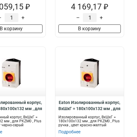
 059,15 ₽
4 169,17 ₽
–
+
–
+
В корзину
В корзину
олированный корпус,
Eaton Изолированный корпус,
180x100x132 мм , для
ВхШхГ = 180x100x132 мм , для
, Plus ручка , цвет
PKZM0 , Plus ручка , цвет
ный корпус, ВхШхГ =
Изолированный корпус, ВхШхГ =
ерый CI-K2H-PKZ0-
красно-желтый CI-K2-PKZ0-
2 мм , для PKZM0 , Plus
180x100x132 мм , для PKZM0 , Plus
т черно-серый
ручка , цвет красно-желтый
GRV
NA-GR
е
Подробнее