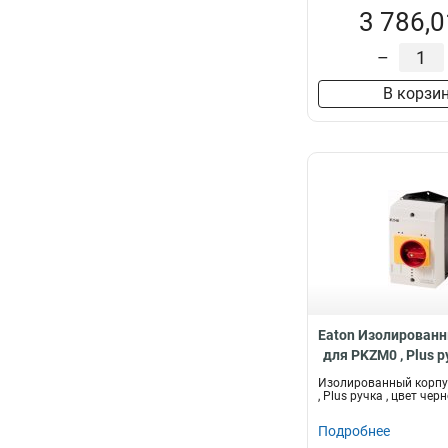
3 786,0
–
В корзи
Eaton Изолированн
для PKZM0 , Plus р
черно-серый CI-K
Изолированный корпус
, Plus ручка , цвет чер
Подробнее