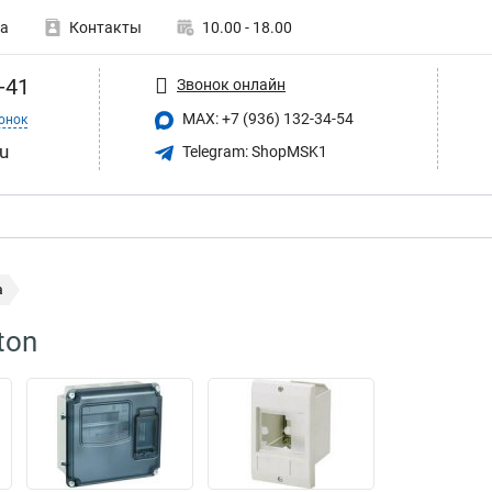
а
Контакты
10.00 - 18.00
-41
Звонок онлайн
MAX: +7 (936) 132-34-54
онок
u
Telegram: ShopMSK1
а
ton