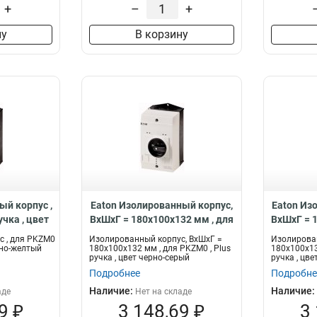
+
–
+
ну
В корзину
ый корпус ,
Eaton Изолированный корпус,
Eaton Из
учка , цвет
ВхШхГ = 180x100x132 мм , для
ВхШхГ = 
-K2-PKZ0-
PKZM0 , Plus ручка , цвет
PKZM0 
 , для PKZM0
Изолированный корпус, ВхШхГ =
Изолирован
черно-серый CI-K2H-PKZ0-G
красно-ж
асно-желтый
180x100x132 мм , для PKZM0 , Plus
180x100x13
ручка , цвет черно-серый
ручка , цв
Подробнее
Подробне
Наличие:
Наличие:
аде
Нет на складе
9 ₽
3 148,69 ₽
3