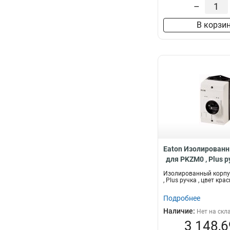
–
В корзи
Eaton Изолированн
для PKZM0 , Plus р
красно-желтый CI
Изолированный корпус
GV
, Plus ручка , цвет кр
Подробнее
Наличие:
Нет на скл
3 148,6