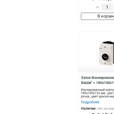
–
В корзи
Eaton Изолированн
ВхШхГ = 180x100x1
PKZM0 , Plus руч
Изолированный корпус
красно-желтый CI
180x100x132 мм , для 
ручка , цвет красно-ж
NA-GV
Подробнее
Наличие:
Нет на скл