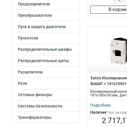
Предохарнители
В корзи
Преобразователи
Пуск и защита двигателя
Пускатели
Распределительные шкафы
Распределительные щиты
Расцепители
Eaton Изолированн
Реле
ВхШхГ = 181x100x1
PKZM0 , IP40 CI-
Изолированный корпус
Сетевые фильтры
181x100x100 мм , для 
Подробнее
Системы безопасности
Наличие:
Нет на скл
Трансформаторы
2 717,1