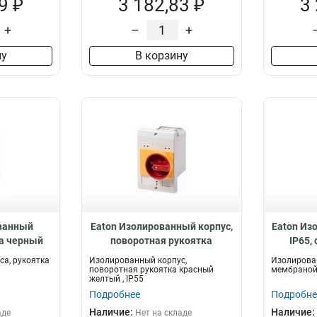
9 ₽
3 182,83 ₽
3
+
–
+
ну
В корзину
ванный
Eaton Изолированный корпус,
Eaton Из
ка черный
поворотная рукоятка
IP65,
-PKZ0-G
красный желтый , IP55 E-
кнопок, 
а, рукоятка
Изолированный корпус,
Изолирован
PKZ0-GR
поворотная рукоятка красный
мембраной 
желтый , IP55
Подробнее
Подробне
Наличие:
Наличие:
аде
Нет на складе