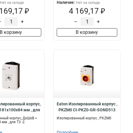
Наличие:
Нет на складе
Нет на складе
 169,17 ₽
4 169,17 ₽
–
+
–
+
В корзину
В корзину
олированный корпус,
Eaton Изолированный корпус ,
181x100x84 мм , для
PKZM0 CI-PKZ0-GR-SOND513
 -2 CI-K2-T3-2
нный корпус, ДхШхВ =
Изолированный корпус , PKZM0
мм , для Т3 -2
е
Подробнее