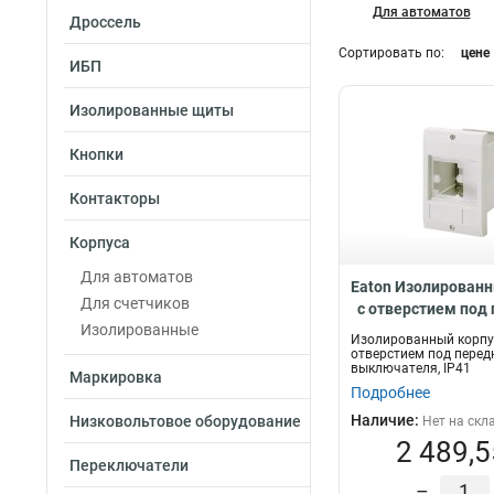
Для автоматов
Дроссель
Сортировать по:
цене
ИБП
Изолированные щиты
Кнопки
Контакторы
Корпуса
Для автоматов
Eaton Изолированн
Для счетчиков
с отверстием под
Изолированные
часть выключател
Изолированный корпус
PKZ0
отверстием под пере
выключателя, IP41
Маркировка
Подробнее
Наличие:
Низковольтовое оборудование
Нет на скл
2 489,5
Переключатели
–