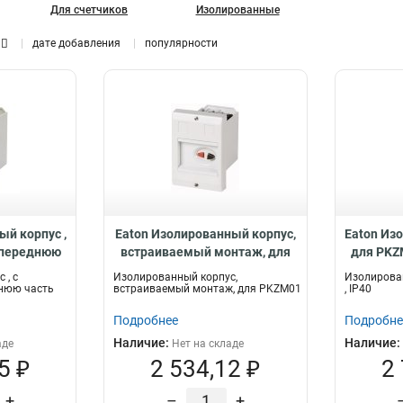
Для счетчиков
Изолированные
дате добавления
популярности
ый корпус ,
Eaton Изолированный корпус,
Eaton Из
 переднюю
встраиваемый монтаж, для
для PKZM
я, IP41 E-
PKZM01 E-PKZ01
 , с
Изолированный корпус,
Изолирован
днюю часть
встраиваемый монтаж, для PKZM01
, IP40
Подробнее
Подробне
Наличие:
Наличие:
аде
Нет на складе
5 ₽
2 534,12 ₽
2
+
–
+