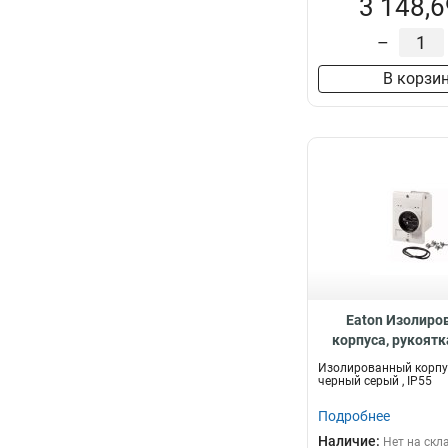
3 148,6
–
В корзи
Eaton Изолиро
корпуса, рукоят
серый , IP55 E
Изолированный корпус
черный серый , IP55
Подробнее
Наличие:
Нет на скл