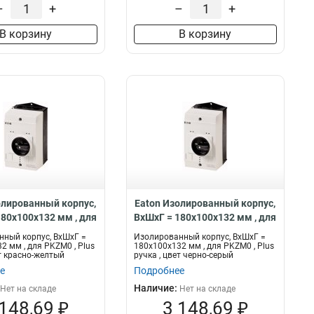
–
+
–
+
В корзину
В корзину
олированный корпус,
Eaton Изолированный корпус,
180x100x132 мм , для
ВхШхГ = 180x100x132 мм , для
, Plus ручка , цвет
PKZM0 , Plus ручка , цвет
ный корпус, ВхШхГ =
Изолированный корпус, ВхШхГ =
елтый CI-K2H-PKZ0-
черно-серый CI-K2-PKZ0-NA-G
2 мм , для PKZM0 , Plus
180x100x132 мм , для PKZM0 , Plus
ет красно-желтый
ручка , цвет черно-серый
GV
е
Подробнее
Наличие:
Нет на складе
Нет на складе
 148,69 ₽
3 148,69 ₽