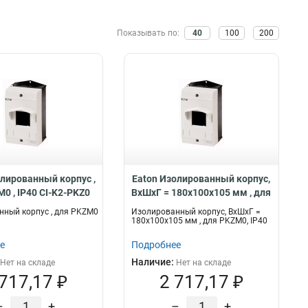
Показывать по:
40
100
200
олированный корпус ,
Eaton Изолированный корпус,
0 , IP40 CI-K2-PKZ0
ВхШхГ = 180x100x105 мм , для
PKZM0, IP40 CI-K2H-PKZ0
ный корпус , для PKZM0
Изолированный корпус, ВхШхГ =
180x100x105 мм , для PKZM0, IP40
е
Подробнее
Наличие:
Нет на складе
Нет на складе
 717,17 ₽
2 717,17 ₽
–
+
–
+