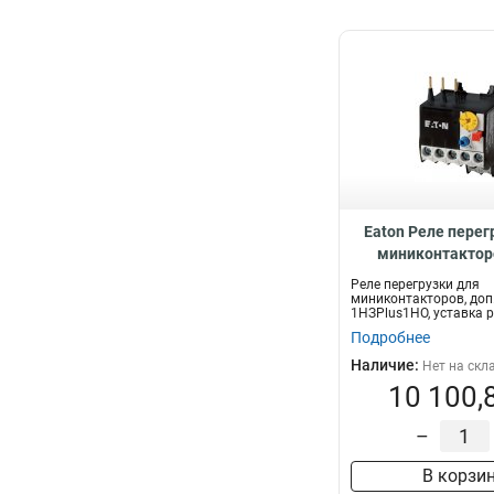
Eaton Реле перег
миниконтакторо
контакты 1НЗP
Реле перегрузки для
уставка расцепителя
миниконтакторов, доп
1НЗPlus1НО, уставка 
А ZE-0,4
0,24...0,4 А...
Подробнее
Наличие:
Нет на скл
10 100,
–
В корзи