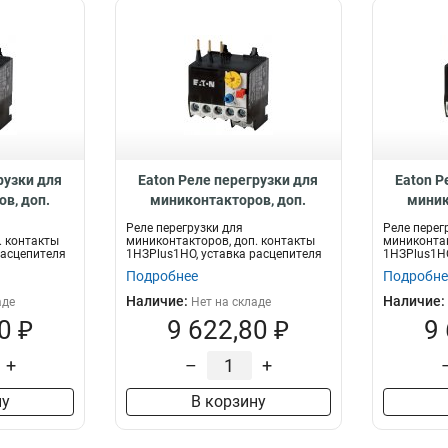
рузки для
Eaton Реле перегрузки для
Eaton Р
в, доп.
миниконтакторов, доп.
миник
lus1НО,
контакты 1НЗPlus1НО,
конта
Реле перегрузки для
Реле перег
я 0,4...0,6
уставка расцепителя 1...1,6А
уставка 
. контакты
миниконтакторов, доп. контакты
миниконтак
расцепителя
1НЗPlus1НО, уставка расцепителя
1НЗPlus1НО
ZE-1,6
1...1,6А
4...6 А
Подробнее
Подробне
Наличие:
Наличие:
аде
Нет на складе
0 ₽
9 622,80 ₽
9
+
–
+
ну
В корзину