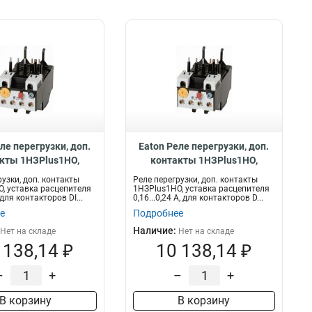
ле перегрузки, доп.
Eaton Реле перегрузки, доп.
кты 1НЗPlus1НО,
контакты 1НЗPlus1НО,
асцепителя 0,1...0,16
уставка расцепителя
рузки, доп. контакты
Реле перегрузки, доп. контакты
онтакторов DILM7…15,
0,16...0,24 А, для контакторов
, уставка расцепителя
1НЗPlus1НО, уставка расцепителя
, для контакторов DI...
0,16...0,24 А, для контакторов D...
M12…22, DIULM7…12
DILM7…15, SDAINLM12…22,
е
Подробнее
ZB12-0,16
DIULM7…12 ZB12-0,24
Наличие:
Нет на складе
Нет на складе
 138,14 ₽
10 138,14 ₽
–
+
–
+
В корзину
В корзину