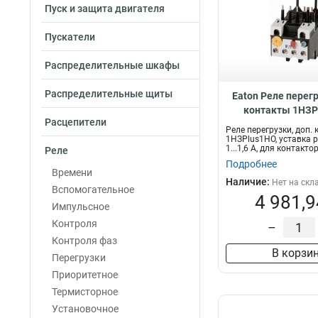
Пуск и защита двигателя
Пускатели
Распределительные шкафы
Распределительные щиты
Eaton Реле перегр
контакты 1НЗP
Расцепители
уставка расцепителя
Реле перегрузки, доп.
для контакторов 
1НЗPlus1НО, уставка 
1...1,6 А, для контакто
Реле
ZBT12-1,
Подробнее
Времени
Наличие:
Нет на скл
Вспомогательное
4 981,9
Импульсное
Контроля
–
Контроля фаз
В корзи
Перегрузки
Приоритетное
Термисторное
Установочное