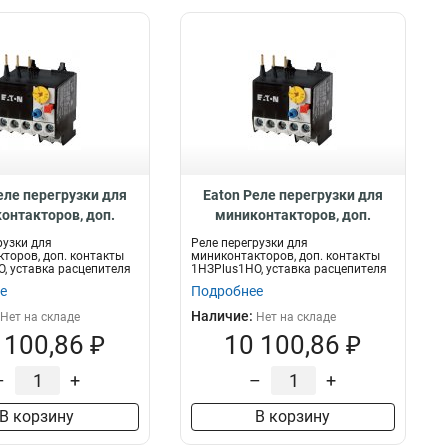
еле перегрузки для
Eaton Реле перегрузки для
онтакторов, доп.
миниконтакторов, доп.
кты 1НЗPlus1НО,
контакты 1НЗPlus1НО,
рузки для
Реле перегрузки для
асцепителя 0,1...0,16
уставка расцепителя
торов, доп. контакты
миниконтакторов, доп. контакты
, уставка расцепителя
1НЗPlus1НО, уставка расцепителя
А ZE-0,16
0,16...0,24 А ZE-0,24
.
0,16...0,24...
е
Подробнее
Наличие:
Нет на складе
Нет на складе
 100,86 ₽
10 100,86 ₽
–
+
–
+
В корзину
В корзину