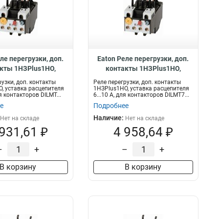
ле перегрузки, доп.
Eaton Реле перегрузки, доп.
кты 1НЗPlus1НО,
контакты 1НЗPlus1НО,
асцепителя 2,4...4 А,
уставка расцепителя 6...10 А,
рузки, доп. контакты
Реле перегрузки, доп. контакты
такторов DILMT7…12
для контакторов DILMT7…12
, уставка расцепителя
1НЗPlus1НО, уставка расцепителя
ля контакторов DILMT...
6...10 А, для контакторов DILMT7...
ZBT12-4
ZBT12-10
е
Подробнее
Наличие:
Нет на складе
Нет на складе
 931,61 ₽
4 958,64 ₽
–
+
–
+
В корзину
В корзину