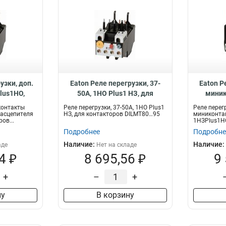
узки, доп.
Eaton Реле перегрузки, 37-
Eaton Р
lus1НО,
50А, 1НО Plus1 НЗ, для
миник
ля 37…50 А,
контакторов DILMT80…95
конта
 контакты
Реле перегрузки, 37-50А, 1НО Plus1
Реле перег
DILMT40…65
ZBT95-50
уставка р
расцепителя
НЗ, для контакторов DILMT80…95
миниконтак
ов...
1НЗPlus1НО
0
1,6...2,4 А...
Подробнее
Подробне
Наличие:
Наличие:
аде
Нет на складе
4 ₽
8 695,56 ₽
9
+
–
+
ну
В корзину