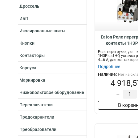
Дроссель
ИБП
Изолированные щиты
Eaton Реле перегр
Кнопки
контакты 1НЗP
уставка расцепител
Реле перегрузки, доп.
Контакторы
для контакторов 
1НЗPlus1НО, уставка 
4...6 А, для контакторо
ZBT12-6
Подробнее
Корпуса
Наличие:
Нет на скл
Маркировка
4 918,5
Низковольтовое оборудование
–
Переключатели
В корзи
Предохарнители
Преобразователи