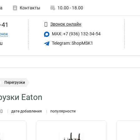
а
Контакты
10.00 - 18.00
-41
Звонок онлайн
MAX: +7 (936) 132-34-54
онок
u
Telegram: ShopMSK1
Перегрузки
рузки Eaton
дате добавления
популярности