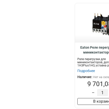
Eaton Реле перег
миниконтакторо
контакты 1НЗP
Реле перегрузки для
уставка расцепител
миниконтакторов, доп
1НЗPlus1НО, уставка 
ZE-1,0
0,6...1 А
Подробнее
Наличие:
Нет на скл
9 701,0
–
В корзи