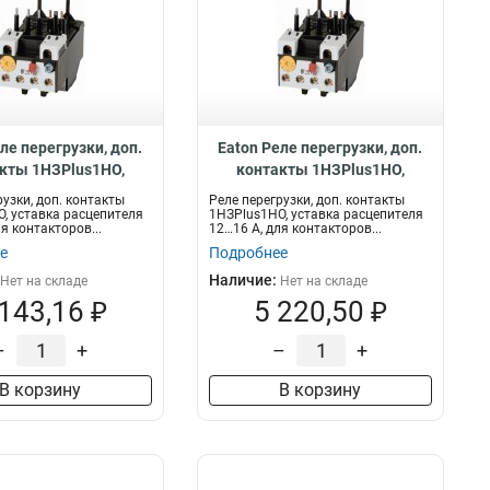
ле перегрузки, доп.
Eaton Реле перегрузки, доп.
кты 1НЗPlus1НО,
контакты 1НЗPlus1НО,
расцепителя 16…24 А,
уставка расцепителя 12…16 А,
рузки, доп. контакты
Реле перегрузки, доп. контакты
акторов DILMT17…32
для контакторов DILMT17…32
, уставка расцепителя
1НЗPlus1НО, уставка расцепителя
я контакторов...
12…16 А, для контакторов...
ZBT32-24
ZBT32-16
е
Подробнее
Наличие:
Нет на складе
Нет на складе
 143,16 ₽
5 220,50 ₽
–
+
–
+
В корзину
В корзину