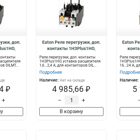
узки, доп.
Eaton Реле перегрузки, доп.
Eaton Ре
lus1НО,
контакты 1НЗPlus1НО,
конта
 1...1,6 А,
уставка расцепителя 1,6...2,4
уставка 
 контакты
Реле перегрузки, доп. контакты
Реле перег
DILMT7…12
А, для контакторов DILMT7…
для конт
расцепителя
1НЗPlus1НО, уставка расцепителя
1НЗPlus1НО
ров DILMT...
1,6...2,4 А, для контакторов DIL...
16…24 А, дл
6
12 ZBT12-2,4
Подробнее
Подробне
Наличие:
Наличие:
аде
Нет на складе
4 ₽
4 985,66 ₽
5
+
–
+
ну
В корзину