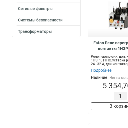
Сетевые фильтры
Системы безопасности
Трансформаторы
Eaton Реле перегр
контакты 1НЗP
уставка расцепите
Реле перегрузки, доп.
для контакторов 
1НЗPlus1НО, уставка 
24…32 А, для контактор
ZBT32-3
Подробнее
Наличие:
Нет на скл
5 354,7
–
В корзи