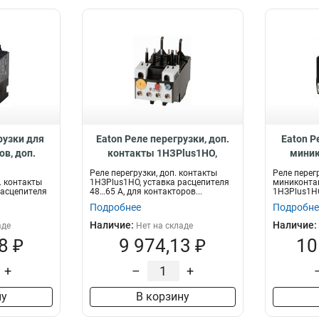
рузки для
Eaton Реле перегрузки, доп.
Eaton Р
в, доп.
контакты 1НЗPlus1НО,
миник
lus1НО,
уставка расцепителя 48…65 А,
конта
Реле перегрузки, доп. контакты
Реле перег
я 0,6...1 А
для контакторов DILMT40…65
уставка р
. контакты
1НЗPlus1НО, уставка расцепителя
миниконтак
расцепителя
48…65 А, для контакторов...
1НЗPlus1НО
ZBT65-65
0,1...0,16 А..
Подробнее
Подробне
Наличие:
Наличие:
аде
Нет на складе
8 ₽
9 974,13 ₽
10
+
–
+
ну
В корзину