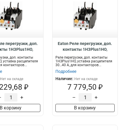
ле перегрузки, доп.
Eaton Реле перегрузки, доп.
кты 1НЗPlus1НО,
контакты 1НЗPlus1НО,
расцепителя 23…32 А,
уставка расцепителя 30…40 А,
рузки, доп. контакты
Реле перегрузки, доп. контакты
акторов DILMT40…65
для контакторов DILMT40…65
, уставка расцепителя
1НЗPlus1НО, уставка расцепителя
я контакторов...
30…40 А, для контакторов...
ZBT65-32
ZBT65-40
е
Подробнее
Наличие:
Нет на складе
Нет на складе
 229,68 ₽
7 779,50 ₽
–
+
–
+
В корзину
В корзину