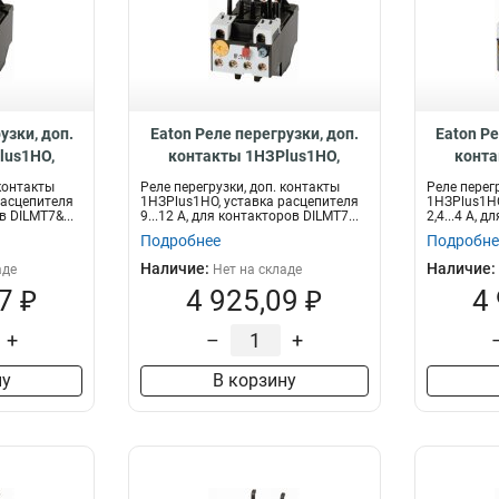
узки, доп.
Eaton Реле перегрузки, доп.
Eaton Ре
lus1НО,
контакты 1НЗPlus1НО,
конта
я 4...6 А,
уставка расцепителя 9...12 А,
уставка р
 контакты
Реле перегрузки, доп. контакты
Реле перег
DILMT7…12
для контакторов DILMT7…12
для кон
расцепителя
1НЗPlus1НО, уставка расцепителя
1НЗPlus1НО
в DILMT7&...
9...12 А, для контакторов DILMT7...
2,4...4 А, д
ZBT12-12
Подробнее
Подробне
Наличие:
Наличие:
аде
Нет на складе
7 ₽
4 925,09 ₽
4
+
–
+
ну
В корзину