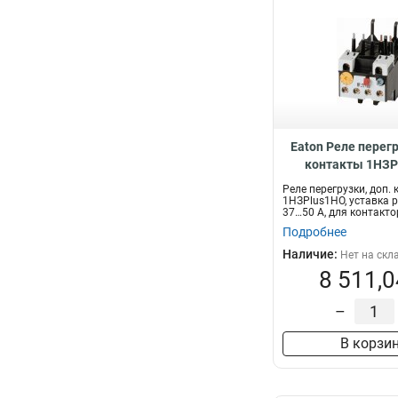
Eaton Реле перегр
контакты 1НЗP
уставка расцепите
Реле перегрузки, доп.
для контакторов 
1НЗPlus1НО, уставка 
37…50 А, для контактор
ZBT65-5
Подробнее
Наличие:
Нет на скл
8 511,0
–
В корзи