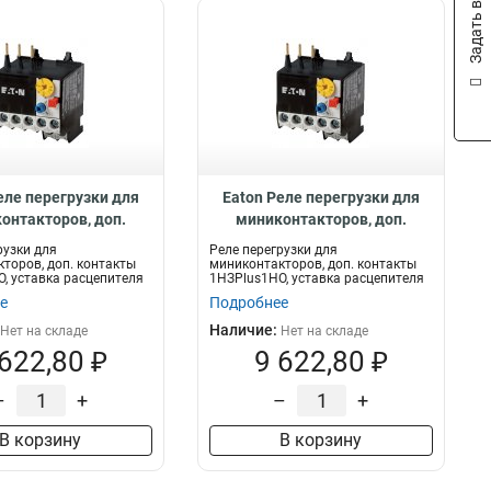
Задать вопрос
еле перегрузки для
Eaton Реле перегрузки для
онтакторов, доп.
миниконтакторов, доп.
кты 1НЗPlus1НО,
контакты 1НЗPlus1НО,
рузки для
Реле перегрузки для
расцепителя 4...6 А
уставка расцепителя 6...9 А
торов, доп. контакты
миниконтакторов, доп. контакты
, уставка расцепителя
1НЗPlus1НО, уставка расцепителя
ZE-6
ZE-9
6...9 А
е
Подробнее
Наличие:
Нет на складе
Нет на складе
 622,80 ₽
9 622,80 ₽
–
+
–
+
В корзину
В корзину