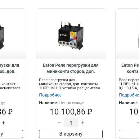
рузки для
Eaton Реле перегрузки для
Eaton Ре
в, доп.
миниконтакторов, доп.
конта
lus1НО,
контакты 1НЗPlus1НО,
уставка р
Реле перегрузки для
Реле перег
 0,24...0,4
уставка расцепителя 9...12 А
А, для к
. контакты
миниконтакторов, доп. контакты
1НЗPlus1НО
расцепителя
1НЗPlus1НО, уставка расцепителя
0,1...0,16 А
ZE-12
SDAINL
9...12 А
Подробнее
Подробне
Наличие:
Наличие:
аде
Нет на складе
86 ₽
10 100,86 ₽
10
+
–
+
ну
В корзину