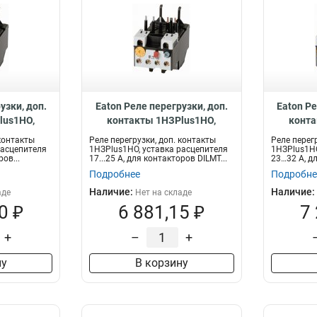
узки, доп.
Eaton Реле перегрузки, доп.
Eaton Ре
lus1НО,
контакты 1НЗPlus1НО,
конта
ля 24…32 А,
уставка расцепителя 17...25
уставка 
 контакты
Реле перегрузки, доп. контакты
Реле перег
DILMT17…32
А, для контакторов DILMT40…
для конт
расцепителя
1НЗPlus1НО, уставка расцепителя
1НЗPlus1НО
ов...
17...25 А, для контакторов DILMT...
23…32 А, дл
2
65 ZBT65-25
Подробнее
Подробне
Наличие:
Наличие:
аде
Нет на складе
0 ₽
6 881,15 ₽
7
+
–
+
ну
В корзину