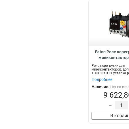
Eaton Реле перег
миниконтакторо
контакты 1НЗP
Реле перегрузки для
уставка расцепител
миниконтакторов, доп
1НЗPlus1НО, уставка 
А ZE-0,6
0,4...0,6 А...
Подробнее
Наличие:
Нет на скл
9 622,8
–
В корзи