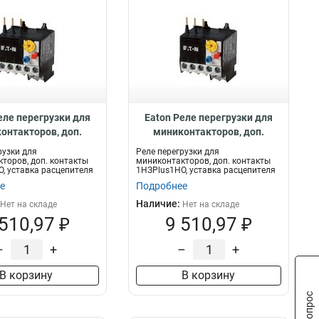
еле перегрузки для
Eaton Реле перегрузки для
онтакторов, доп.
миниконтакторов, доп.
кты 1НЗPlus1НО,
контакты 1НЗPlus1НО,
рузки для
Реле перегрузки для
асцепителя 1,6...2,4
уставка расцепителя 2,4...4 А
торов, доп. контакты
миниконтакторов, доп. контакты
, уставка расцепителя
1НЗPlus1НО, уставка расцепителя
А ZE-2,4
ZE-4
2,4...4 А
е
Подробнее
Наличие:
Нет на складе
Нет на складе
 510,97 ₽
9 510,97 ₽
–
+
–
+
В корзину
В корзину