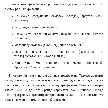
Трёхфазные трансформаторы классифицируют и разделяют по
самым разным критериям:
По схеме соединения обмоток (звездой, треугольником,
зигзагом);
Типу подключения к нейтрали;
Особенности изоляции обмоток (масляные и имеющие сухую
изоляцию);
Материалу обмоток (либо медь, либо алюминий);
Величине номинального напряжения (высоковольтные
трансформаторы и низковольтные);
Конструкции магнитопровода (она бывает стержневой,
броневой и бронестержневой).
К какому бы типу не относились
трехфазные Трансформаторы
eaton
, они всегда исправно исполняют свои функции и служат весь
заявленный срок. Возможно поэтому
трехфазные Трансформаторы
купить
именно данного бренда стремятся очень многие. Проще
всего
трехфазные Трансформаторы eaton
заказать через всемирную
сеть, а не идти за ними в обычный магазин.