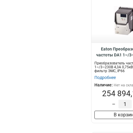
Eaton Преобраз
частоты DA1 1~/3
0,75кВт, встроен
Преобразователь час
ЭМС, IP66 DA1-12
1~/3~230В 4,3A 0,75кВ
фильтр ЭМС, IP66
Подробнее
Наличие:
Нет на скл
254 894,
–
В корзи