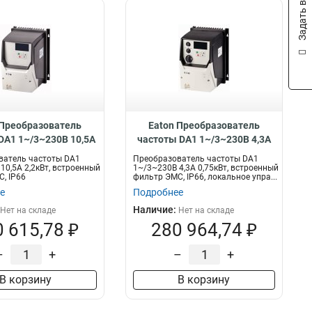
Задать вопрос
 Преобразователь
Eaton Преобразователь
DA1 1~/3~230В 10,5A
частоты DA1 1~/3~230В 4,3A
 встроенный фильтр
0,75кВт, встроенный фильтр
ватель частоты DA1
Преобразователь частоты DA1
6 DA1-12011FB-B66C
ЭМС, IP66, локальное
10,5A 2,2кВт, встроенный
1~/3~230В 4,3A 0,75кВт, встроенный
, IP66
фильтр ЭМС, IP66, локальное упра...
управление DA1-124D3FB-
е
Подробнее
B6SC
Наличие:
Нет на складе
Нет на складе
 615,78 ₽
280 964,74 ₽
–
+
–
+
В корзину
В корзину