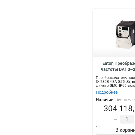
Eaton Преобраз
частоты DA1 3~2
0,75кВт, встроен
Преобразователь час
ЭМС, IP66, ло
3~230В 4,3A 0,75кВт, 
фильтр ЭМС, IP66, ло
управление DA1-
управле...
Подробнее
B6SC
Наличие:
Нет на скл
304 118,
–
В корзи