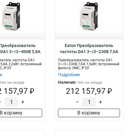
 Преобразователь
Eaton Преобразователь
DA1 3~/3~400В 5,8A
частоты DA1 3~/3~230В 7,0A
 встроенный фильтр
1,5кВт, встроенный фильтр
ватель частоты DA1
Преобразователь частоты DA1
0 DA1-345D8FB-A20C
ЭМС, IP20 DA1-327D0FB-A20C
5,8A 2,2кВт, встроенный
3~/3~230В 7,0A 1,5кВт, встроенный
, IP20
фильтр ЭМС, IP20
е
Подробнее
Наличие:
Нет на складе
Нет на складе
 157,97 ₽
212 157,97 ₽
–
+
–
+
В корзину
В корзину