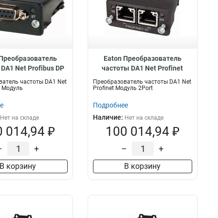
 Преобразователь
Eaton Преобразователь
DA1 Net Profibus DP
частоты DA1 Net Profinet
 DX-NET-PROFIBUS
Модуль 2Port DX-NET-
атель частоты DA1 Net
Преобразователь частоты DA1 Net
PROFINET-2
P Модуль
Profinet Модуль 2Port
е
Подробнее
Наличие:
Нет на складе
Нет на складе
 014,94 ₽
100 014,94 ₽
–
+
–
+
В корзину
В корзину