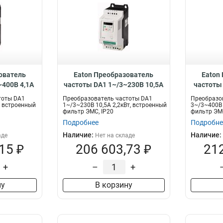
ователь
Eaton Преобразователь
Eaton
~400В 4,1A
частоты DA1 1~/3~230В 10,5A
частоты 
ый фильтр
2,2кВт, встроенный фильтр
2,2кВт,
тоты DA1
Преобразователь частоты DA1
Преобразо
4D1FB-A20C
ЭМС, IP20 DA1-12011FB-A20C
ЭМС, IP2
, встроенный
1~/3~230В 10,5A 2,2кВт, встроенный
3~/3~400В 
фильтр ЭМС, IP20
фильтр ЭМС
Подробнее
Подробне
Наличие:
Наличие:
аде
Нет на складе
15 ₽
206 603,73 ₽
212
+
–
+
ну
В корзину