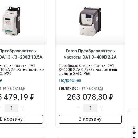
 Преобразователь
Eaton Преобразователь
DA1 3~/3~230В 10,5A
частоты DA1 3~400В 2,2A
 встроенный фильтр
0,75кВт, встроенный фильтр
ватель частоты DA1
Преобразователь частоты DA1
0 DA1-32011FB-A20C
ЭМС, IP66 DA1-342D2FB-B66C
10,5A 2,2кВт, встроенный
3~400В 2,2A 0,75кВт, встроенный
, IP20
фильтр ЭМС, IP66
е
Подробнее
Наличие:
Нет на складе
Нет на складе
 479,19 ₽
263 078,30 ₽
–
+
–
+
В корзину
В корзину