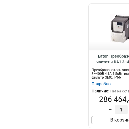
Eaton Преобраз
частоты DA1 3~4
1,5кВт, встроенн
Преобразователь час
ЭМС, IP66 DA1-34
3~400В 4,1A 1,5кВт, в
фильтр ЭМС, IP66
Подробнее
Наличие:
Нет на скл
286 464,
–
В корзи