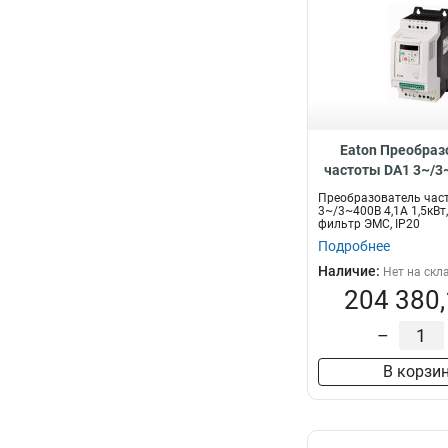
Eaton Преобраз
частоты DA1 3~/3
1,5кВт, встроенн
Преобразователь час
ЭМС, IP20 DA1-34
3~/3~400В 4,1A 1,5кВт
фильтр ЭМС, IP20
Подробнее
Наличие:
Нет на скл
204 380,
–
В корзи