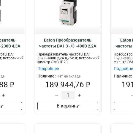
ователь
Eaton Преобразователь
Eaton
~230В 4,3A
частоты DA1 3~/3~400В 2,2A
частоты 
ный фильтр
0,75кВт, встроенный фильтр
1,5кВт,
тоты DA1
Преобразователь частоты DA1
Преобразо
4D3FB-A20C
ЭМС, IP20 DA1-342D2FB-A20C
ЭМС, IP2
т, встроенный
3~/3~400В 2,2A 0,75кВт, встроенный
1~/3~230В 
фильтр ЭМС, IP20
фильтр ЭМС
Подробнее
Подробне
Наличие:
Наличие:
аде
Нет на складе
88 ₽
189 944,76 ₽
191
+
–
+
ну
В корзину