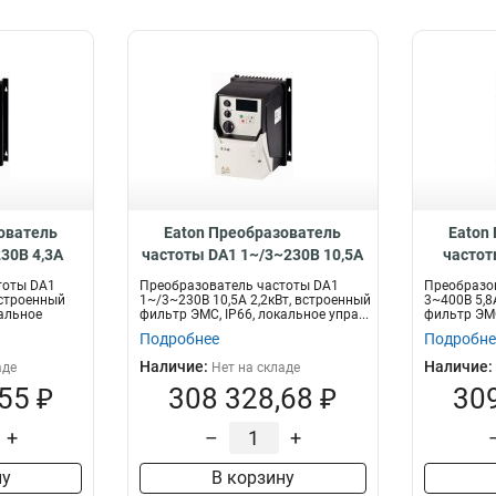
ователь
Eaton Преобразователь
Eaton
30В 4,3A
частоты DA1 1~/3~230В 10,5A
частот
ный фильтр
2,2кВт, встроенный фильтр
2,2кВт,
тоты DA1
Преобразователь частоты DA1
Преобразо
кальное
ЭМС, IP66, локальное
ЭМС, IP6
встроенный
1~/3~230В 10,5A 2,2кВт, встроенный
3~400В 5,8
кальное
фильтр ЭМС, IP66, локальное упра...
фильтр ЭМС
324D3FB-
управление DA1-12011FB-
Подробнее
Подробне
B6SC
Наличие:
Наличие:
аде
Нет на складе
55 ₽
308 328,68 ₽
309
+
–
+
ну
В корзину