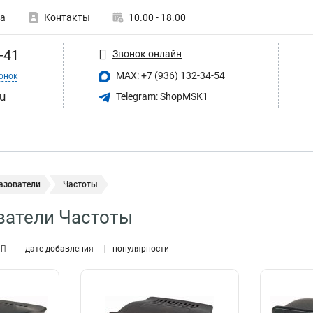
а
Контакты
10.00 - 18.00
-41
Звонок онлайн
MAX: +7 (936) 132-34-54
онок
u
Telegram: ShopMSK1
азователи
Частоты
ватели Частоты
дате добавления
популярности