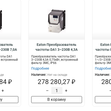
ователь
Eaton Преобразователь
Eaton
~230В 7,0A
частоты DA1 3~230В 4,3A
частоты 
ый фильтр
0,75кВт, встроенный фильтр
2,2кВт,
тоты DA1
Преобразователь частоты DA1
Преобразо
7D0FB-B66C
ЭМС, IP66 DA1-324D3FB-B66C
ЭМС, IP6
, встроенный
3~230В 4,3A 0,75кВт, встроенный
1~/3~230В 
фильтр ЭМС, IP66
фильтр ЭМС
Подробнее
Подробне
Наличие:
Наличие:
аде
Нет на складе
84 ₽
278 280,27 ₽
280
+
–
+
ну
В корзину