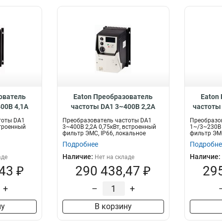
ователь
Eaton Преобразователь
Eaton
00В 4,1A
частоты DA1 3~400В 2,2A
частоты 
ый фильтр
0,75кВт, встроенный фильтр
1,5кВт,
тоты DA1
Преобразователь частоты DA1
Преобразо
4D1FB-B66C
ЭМС, IP66, локальное
ЭМС,
строенный
3~400В 2,2A 0,75кВт, встроенный
1~/3~230В 
фильтр ЭМС, IP66, локальное
фильтр ЭМС
управление DA1-342D2FB-
управл
управле...
управ...
Подробнее
Подробне
B6SC
Наличие:
Наличие:
аде
Нет на складе
43 ₽
290 438,47 ₽
295
+
–
+
ну
В корзину