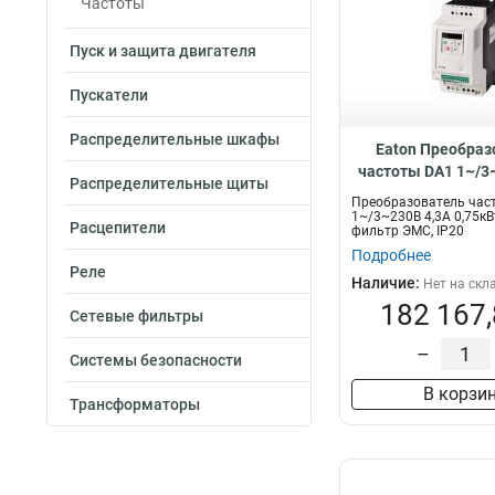
Частоты
Пуск и защита двигателя
Пускатели
Распределительные шкафы
Eaton Преобраз
частоты DA1 1~/3
Распределительные щиты
0,75кВт, встроен
Преобразователь час
ЭМС, IP20 DA1-12
1~/3~230В 4,3A 0,75кВ
Расцепители
фильтр ЭМС, IP20
Подробнее
Реле
Наличие:
Нет на скл
182 167,
Сетевые фильтры
–
Системы безопасности
В корзи
Трансформаторы