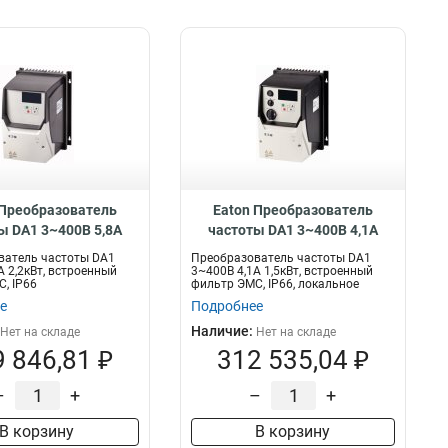
 Преобразователь
Eaton Преобразователь
ы DA1 3~400В 5,8A
частоты DA1 3~400В 4,1A
 встроенный фильтр
1,5кВт, встроенный фильтр
ватель частоты DA1
Преобразователь частоты DA1
6 DA1-345D8FB-B66C
ЭМС, IP66, локальное
A 2,2кВт, встроенный
3~400В 4,1A 1,5кВт, встроенный
, IP66
фильтр ЭМС, IP66, локальное
управление DA1-344D1FB-
управлен...
е
Подробнее
B6SC
Наличие:
Нет на складе
Нет на складе
 846,81 ₽
312 535,04 ₽
–
+
–
+
В корзину
В корзину