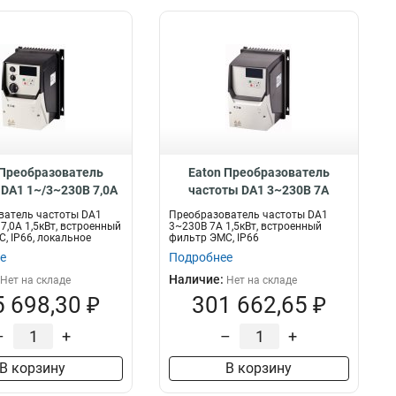
 Преобразователь
Eaton Преобразователь
DA1 1~/3~230В 7,0A
частоты DA1 3~230В 7A
 встроенный фильтр
1,5кВт, встроенный фильтр
ватель частоты DA1
Преобразователь частоты DA1
 IP66, локальное
ЭМС, IP66 DA1-327D0FB-B66C
7,0A 1,5кВт, встроенный
3~230В 7A 1,5кВт, встроенный
, IP66, локальное
фильтр ЭМС, IP66
ение DA1-127D0FB-
е
Подробнее
B6SC
Наличие:
Нет на складе
Нет на складе
 698,30 ₽
301 662,65 ₽
–
+
–
+
В корзину
В корзину