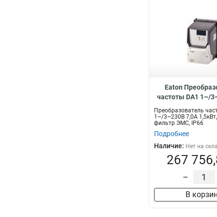
Eaton Преобраз
частоты DA1 1~/3
1,5кВт, встроенн
Преобразователь час
ЭМС, IP66 DA1-12
1~/3~230В 7,0A 1,5кВт
фильтр ЭМС, IP66
Подробнее
Наличие:
Нет на скл
267 756,
–
В корзи