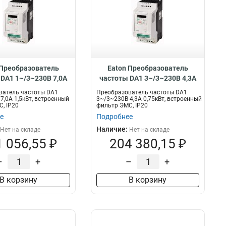
 Преобразователь
Eaton Преобразователь
DA1 1~/3~230В 7,0A
частоты DA1 3~/3~230В 4,3A
 встроенный фильтр
0,75кВт, встроенный фильтр
ватель частоты DA1
Преобразователь частоты DA1
0 DA1-127D0FB-A20C
ЭМС, IP20 DA1-324D3FB-A20C
7,0A 1,5кВт, встроенный
3~/3~230В 4,3A 0,75кВт, встроенный
, IP20
фильтр ЭМС, IP20
е
Подробнее
Наличие:
Нет на складе
Нет на складе
 056,55 ₽
204 380,15 ₽
–
+
–
+
В корзину
В корзину