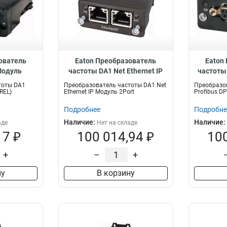
ователь
Eaton Преобразователь
Eaton
Модуль
частоты DA1 Net Ethernet IP
частоты 
 DXA-EXT-
Модуль 2Port DX-NET-
Модуль
тоты DA1
Преобразователь частоты DA1 Net
Преобразов
ETHERNET-2
REL)
Ethernet IP Модуль 2Port
Profibus D
Подробнее
Подробне
Наличие:
Наличие:
аде
Нет на складе
17 ₽
100 014,94 ₽
100
+
–
+
ну
В корзину