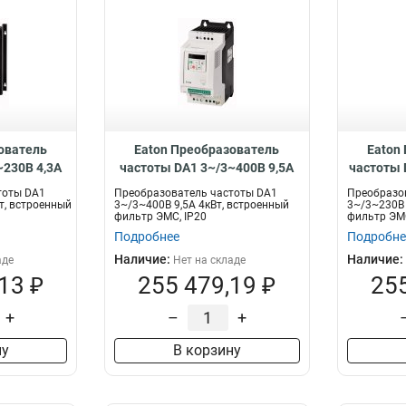
ователь
Eaton Преобразователь
Eaton
~230В 4,3A
частоты DA1 3~/3~400В 9,5A
частоты 
ный фильтр
4кВт, встроенный фильтр
2,2кВт,
тоты DA1
Преобразователь частоты DA1
Преобразо
4D3FB-B66C
ЭМС, IP20 DA1-349D5FB-A20C
ЭМС, IP2
т, встроенный
3~/3~400В 9,5A 4кВт, встроенный
3~/3~230В 
фильтр ЭМС, IP20
фильтр ЭМС
Подробнее
Подробне
Наличие:
Наличие:
аде
Нет на складе
13 ₽
255 479,19 ₽
255
+
–
+
ну
В корзину