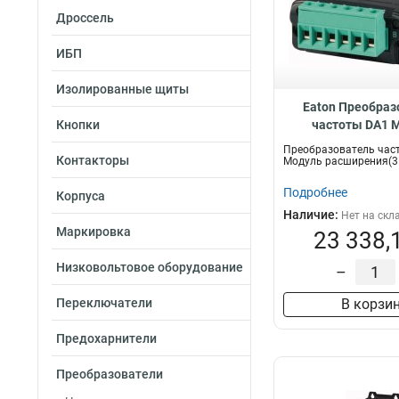
Дроссель
ИБП
Изолированные щиты
Eaton Преобраз
Кнопки
частоты DA1 
расширения(3REL)
Преобразователь час
Контакторы
3RO
Модуль расширения(3
Подробнее
Корпуса
Наличие:
Нет на скл
Маркировка
23 338,
Низковольтовое оборудование
–
Переключатели
В корзи
Предохарнители
Преобразователи