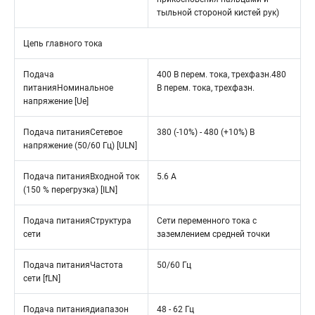
тыльной стороной кистей рук)
Цепь главного тока
Подача
400 В перем. тока, трехфазн.480
питанияНоминальное
В перем. тока, трехфазн.
напряжение [Ue]
Подача питанияСетевое
380 (-10%) - 480 (+10%) В
напряжение (50/60 Гц) [ULN]
Подача питанияВходной ток
5.6 A
(150 % перегрузка) [ILN]
Подача питанияСтруктура
Сети переменного тока с
сети
заземлением средней точки
Подача питанияЧастота
50/60 Гц
сети [fLN]
Подача питаниядиапазон
48 - 62 Гц