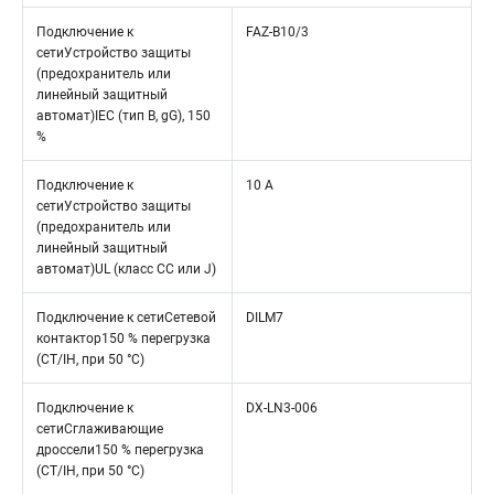
Подключение к
FAZ-B10/3
сетиУстройство защиты
(предохранитель или
линейный защитный
автомат)IEC (тип B, gG), 150
%
Подключение к
10 A
сетиУстройство защиты
(предохранитель или
линейный защитный
автомат)UL (класс CC или J)
Подключение к сетиСетевой
DILM7
контактор150 % перегрузка
(CT/IH, при 50 °C)
Подключение к
DX-LN3-006
сетиСглаживающие
дроссели150 % перегрузка
(CT/IH, при 50 °C)