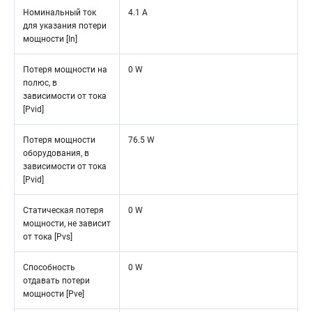
Номинальный ток
4.1 A
для указания потери
мощности [In]
Потеря мощности на
0 W
полюс, в
зависимости от тока
[Pvid]
Потеря мощности
76.5 W
оборудования, в
зависимости от тока
[Pvid]
Статическая потеря
0 W
мощности, не зависит
от тока [Pvs]
Способность
0 W
отдавать потери
мощности [Pve]