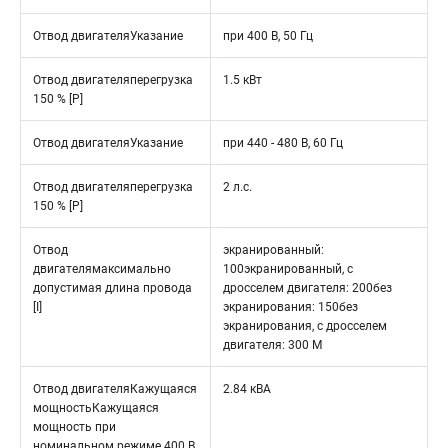
Отвод двигателяУказание
при 400 В, 50 Гц
Отвод двигателяперегрузка
1.5 кВт
150 % [P]
Отвод двигателяУказание
при 440 - 480 В, 60 Гц
Отвод двигателяперегрузка
2 л.с.
150 % [P]
Отвод
экранированный:
двигателямаксимально
100экранированный, с
допустимая длина провода
дросселем двигателя: 200без
[I]
экранирования: 150без
экранирования, с дросселем
двигателя: 300 M
Отвод двигателяКажущаяся
2.84 кВА
мощностьКажущаяся
мощность при
номинальном режиме 400 В