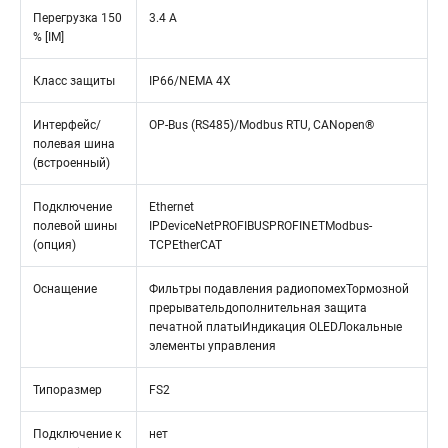
Перегрузка 150
3.4 A
% [IM]
Класс защиты
IP66/NEMA 4X
Интерфейс/
OP-Bus (RS485)/Modbus RTU, CANopen®
полевая шина
(встроенный)
Подключение
Ethernet
полевой шины
IPDeviceNetPROFIBUSPROFINETModbus-
(опция)
TCPEtherCAT
Оснащение
Фильтры подавления радиопомехТормозной
прерывательдополнительная защита
печатной платыИндикация OLEDЛокальные
элементы управления
Типоразмер
FS2
Подключение к
нет