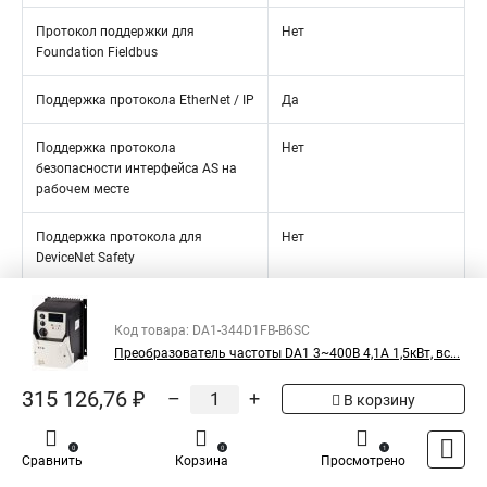
Протокол поддержки для
Нет
Foundation Fieldbus
Поддержка протокола EtherNet / IP
Да
Поддержка протокола
Нет
безопасности интерфейса AS на
рабочем месте
Поддержка протокола для
Нет
DeviceNet Safety
Протокол поддержки INTERBUS-
Нет
Safety
Код товара: DA1-344D1FB-B6SC
Преобразователь частоты DA1 3~400В 4,1A 1,5кВт, вс...
Поддержка протокола для
Нет
315 126,76 ₽
PROFIsafe
–
+
В корзину
Поддержка протокола для
Нет
0
0
1
Сравнить
Корзина
Просмотрено
SafetyBUS p