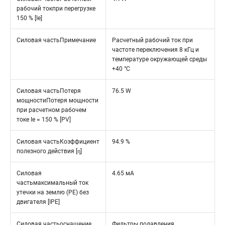
рабочий токпри перегрузке
150 % [Ie]
Силовая частьПримечание
Расчетный рабочий ток при
частоте переключения 8 кГц и
температуре окружающей среды
+40 °C
Силовая частьПотеря
76.5 W
мощностиПотеря мощности
при расчетном рабочем
токе Ie = 150 % [PV]
Силовая частьКоэффициент
94.9 %
полезного действия [η]
Силовая
4.65 мА
частьмаксимальный ток
утечки на землю (PE) без
двигателя [IPE]
Силовая частьоснащение
Фильтры подавления