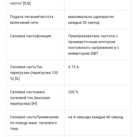
частот [fLN]
Подача питанияЧастота
максимально однократно
включений сети
каждые 30 секунд
Силовая частьфункция
Преобразователь частоты с
промежуточным контуром
постоянного напряжения и с
инвертором IGBT
Силовая частьТок
6.15 A
перегрузки (перегрузка 150
%) [IL]
Силовая частьмакс.
200 %
пусковой ток (высокая
перегрузка) [IH]
Силовая частьПримечания
на 4 секунды каждые 40 секунд
по поводу макс. пускового
тока