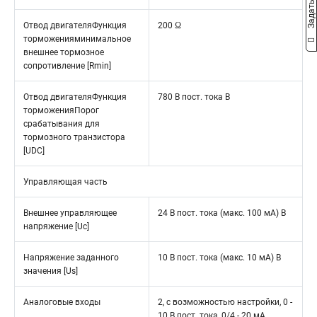
Отвод двигателяФункция
200 Ω
торможенияминимальное
внешнее тормозное
сопротивление [Rmin]
Отвод двигателяФункция
780 В пост. тока В
торможенияПорог
срабатывания для
тормозного транзистора
[UDC]
Управляющая часть
Внешнее управляющее
24 В пост. тока (макс. 100 мА) В
напряжение [Uc]
Напряжение заданного
10 В пост. тока (макс. 10 мА) В
значения [Us]
Аналоговые входы
2, с возможностью настройки, 0 -
10 В пост. тока, 0/4 - 20 мА