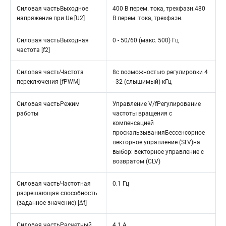
Силовая частьВыходное
400 В перем. тока, трехфазн.480
напряжение при Ue [U2]
В перем. тока, трехфазн.
Силовая частьВыходная
0 - 50/60 (макс. 500) Гц
частота [f2]
Силовая частьЧастота
8с возможностью регулировки 4
переключения [fPWM]
- 32 (слышимый) кГц
Силовая частьРежим
Управление V/fРегулирование
работы
частоты вращения с
компенсацией
проскальзыванияБессенсорное
векторное управление (SLV)на
выбор: векторное управление с
возвратом (CLV)
Силовая частьЧастотная
0.1 Гц
разрешающая способность
(заданное значение) [Δf]
Силовая частьРасчетный
4.1 A