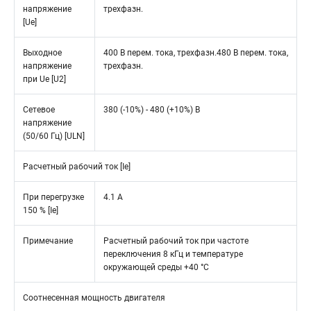
напряжение
трехфазн.
[Ue]
Выходное
400 В перем. тока, трехфазн.480 В перем. тока,
напряжение
трехфазн.
при Ue [U2]
Сетевое
380 (-10%) - 480 (+10%) В
напряжение
(50/60 Гц) [ULN]
Расчетный рабочий ток [Ie]
При перегрузке
4.1 A
150 % [Ie]
Примечание
Расчетный рабочий ток при частоте
переключения 8 кГц и температуре
окружающей среды +40 °C
Соотнесенная мощность двигателя