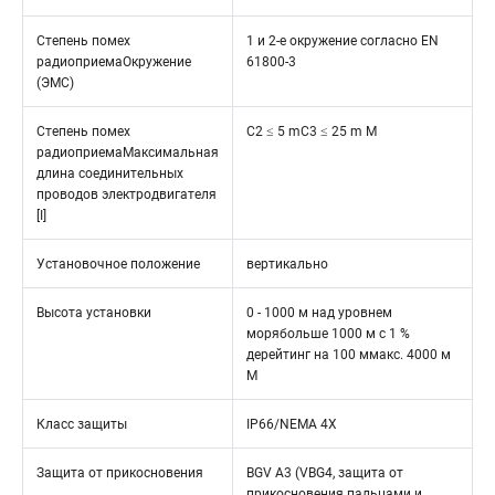
Степень помех
1 и 2-е окружение согласно EN
радиоприемаОкружение
61800-3
(ЭМС)
Степень помех
C2 ≤ 5 mC3 ≤ 25 m M
радиоприемаМаксимальная
длина соединительных
проводов электродвигателя
[I]
Установочное положение
вертикально
Высота установки
0 - 1000 м над уровнем
морябольше 1000 м с 1 %
дерейтинг на 100 ммакс. 4000 м
M
Класс защиты
IP66/NEMA 4X
Защита от прикосновения
BGV A3 (VBG4, защита от
прикосновения пальцами и