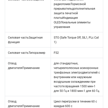
радиопомехТормозной
прерывательдополнительная
защита печатной
платыИндикация
OLEDЛокальные элементы
управления
Силовая частьЗащитная
STO (Safe Torque Off, SIL1, PLc Cat
функция
1)
Силовая частьТипоразмер
FS2
Отвод
для стандартных,
двигателяПримечание
четырехполюсных асинхронных
трехфазных электродвигателей с
внутренним или наружным
воздушным охлаждением при
частоте вращения 1500 мин-1
для 50 Гц и 1800 мин-1 для 60 Гц.
Отвод
Цикл перегрузки в течение 60 с
двигателяПримечание
каждые 600 с