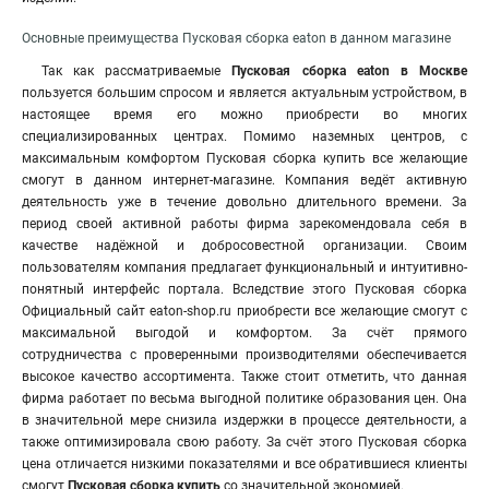
Основные преимущества Пусковая сборка eaton в данном магазине
Так как рассматриваемые
Пусковая сборка eaton
в Москве
пользуется большим спросом и является актуальным устройством, в
настоящее время его можно приобрести во многих
специализированных центрах
.
Помимо наземных центров, с
максимальным комфортом Пусковая сборка купить все желающие
смогут в данном интернет-магазине. Компания ведёт активную
деятельность уже в течение довольно длительного времени. За
период своей активной работы фирма зарекомендовала себя в
качестве надёжной и добросовестной организации. Своим
пользователям компания предлагает функциональный и интуитивно-
понятный интерфейс портала. Вследствие этого Пусковая сборка
Официальный сайт eaton-shop.ru приобрести все желающие смогут с
максимальной выгодой и комфортом. За счёт прямого
сотрудничества с проверенными производителями обеспечивается
высокое качество ассортимента. Также стоит отметить, что данная
фирма работает по весьма выгодной политике образования цен. Она
в значительной мере снизила издержки в процессе деятельности, а
также оптимизировала свою работу. За счёт этого Пусковая сборка
цена отличается низкими показателями и все обратившиеся клиенты
смогут
Пусковая сборка купить
со значительной экономией.