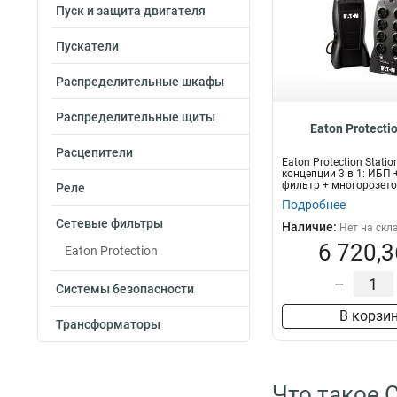
Пуск и защита двигателя
Пускатели
Распределительные шкафы
Распределительные щиты
Eaton Protectio
Расцепители
Eaton Protection Stati
концепции 3 в 1: ИБП 
фильтр + многорозето
Реле
Подробнее
Сетевые фильтры
Наличие:
Нет на скл
6 720,3
Eaton Protection
–
Системы безопасности
В корзи
Трансформаторы
Что такое С