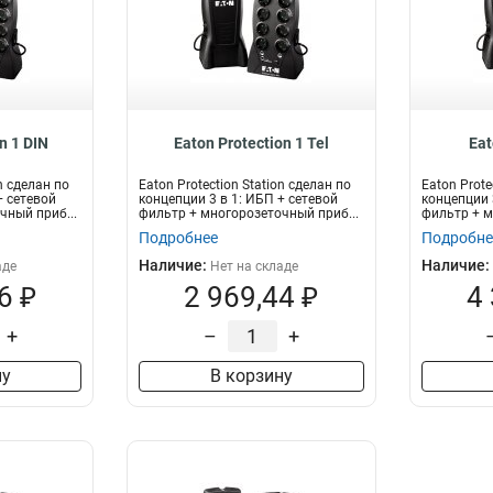
n 1 DIN
Eaton Protection 1 Tel
Eat
on сделан по
Eaton Protection Station сделан по
Eaton Prote
+ сетевой
концепции 3 в 1: ИБП + сетевой
концепции 
чный приб...
фильтр + многорозеточный приб...
фильтр + м
Подробнее
Подробне
Наличие:
Наличие:
аде
Нет на складе
6 ₽
2 969,44 ₽
4
+
–
+
ну
В корзину