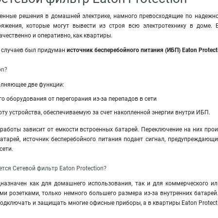
енные решения в домашней электрике, намного превосходящие по надежнос
яжения, которые могут вывести из строя всю электротехнику в доме. В
ачественно и оперативно, как квартиры.
х случаев был придуман
источник бесперебойного питания (ИБП) Eaton Protect
on?
олняющее две функции:
о оборудования от перегорания из-за перепадов в сети
ту устройства, обеспечиваемую за счет накопленной энергии внутри ИБП.
работы зависит от емкости встроенных батарей. Переключение на них про
батарей, источник бесперебойного питания подает сигнал, предупреждающ
сети.
тся Сетевой фильтр Eaton Protection?
дназначен как для домашнего использования, так и для коммерческого и
ми розетками, только немного большего размера из-за внутренних батарей
одключать и защищать многие офисные приборы, а в квартиры Eaton Protec