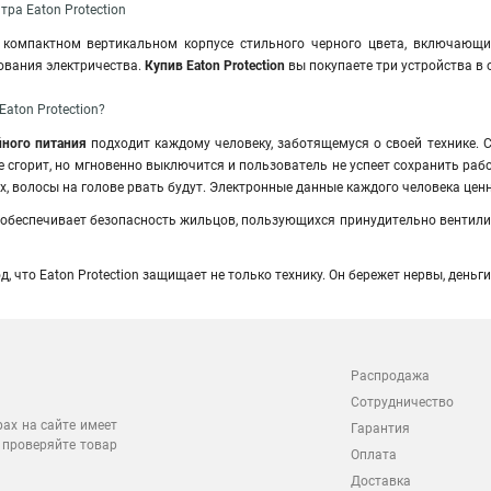
ра Eaton Protection
компактном вертикальном корпусе стильного черного цвета, включающим
ования электричества.
Купив Eaton Protection
вы покупаете три устройства в 
aton Protection?
йного питания
подходит каждому человеку, заботящемуся о своей технике. С
не сгорит, но мгновенно выключится и пользователь не успеет сохранить ра
, волосы на голове рвать будут. Электронные данные каждого человека ценн
 обеспечивает безопасность жильцов, пользующихся принудительно вентил
, что Eaton Protection защищает не только технику. Он бережет нервы, деньг
Распродажа
Сотрудничество
рах на сайте имеет
Гарантия
 проверяйте товар
Оплата
Доставка