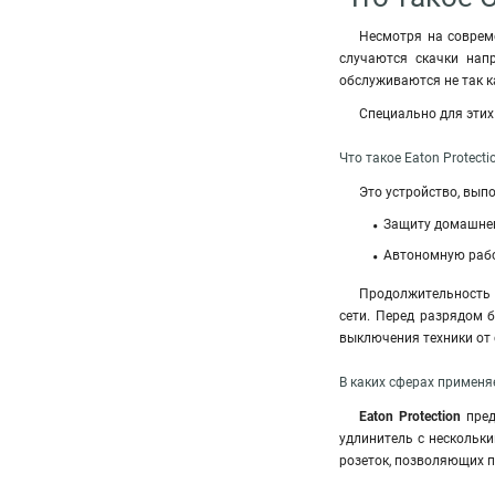
Несмотря на соврем
случаются скачки напр
обслуживаются не так к
Специально для эти
Что такое Eaton Protecti
Это устройство, вып
Защиту домашнег
Автономную рабо
Продолжительность 
сети. Перед разрядом 
выключения техники от 
В каких сферах применяе
Eaton Protection
пре
удлинитель с нескольки
розеток, позволяющих п