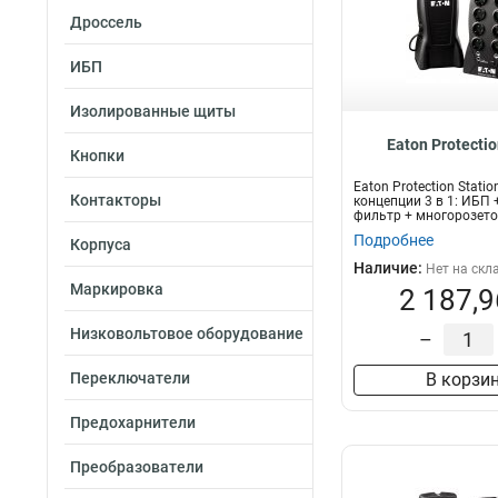
Дроссель
ИБП
Изолированные щиты
Eaton Protectio
Кнопки
Eaton Protection Stati
Контакторы
концепции 3 в 1: ИБП 
фильтр + многорозето
Подробнее
Корпуса
Наличие:
Нет на скл
Маркировка
2 187,9
Низковольтовое оборудование
–
Переключатели
В корзи
Предохарнители
Преобразователи