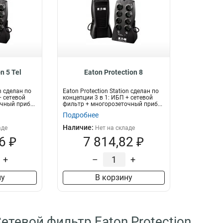
n 5 Tel
Eaton Protection 8
on сделан по
Eaton Protection Station сделан по
+ сетевой
концепции 3 в 1: ИБП + сетевой
чный приб...
фильтр + многорозеточный приб...
Подробнее
Наличие:
аде
Нет на складе
6 ₽
7 814,82 ₽
+
–
+
ну
В корзину
етевой фильтр Eaton Protection