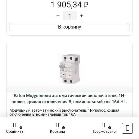
1 905,34 ₽
–
+
В корзину
Eaton Модульный автоматический выключатель, 1N-
полюс, кривая отключения B, номинальный ток 16А HL-
B16/1N
Модульный автоматический выключатель, 1N-полюс, кривая
отключения B, номинальный ток 16А
Подробнее
0
0
0
Сравнить
Корзина
Просмотрено
Наличие:
Нет на складе