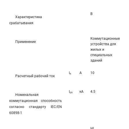
B
Характеристика
срабатывания
Коммутационные
Применение
устройства для
жилых и
специальных
зданий
I
A
10
n
Расчетный рабочий ток
I
кА
4.5
cn
Номинальная
коммутационная способность
согласно стандарту IEC/EN
60898-1
HL