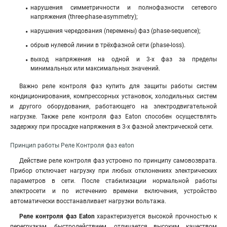
нарушения симметричности и полнофазности сетевого
напряжения (three-phase-asymmetry);
нарушения чередования (перемены) фаз (phase-sequence);
обрыв нулевой линии в трёхфазной сети (phase-loss).
выход напряжения на одной и 3-х фаз за пределы
минимальных или максимальных значений.
Важно реле контроля фаз купить для защиты работы систем
кондиционирования, компрессорных установок, холодильных систем
и другого оборудования, работающего на электродвигательной
нагрузке. Также реле контроля фаз Eaton способен осуществлять
задержку при просадке напряжения в 3-х фазной электрической сети.
Принцип работы Реле Контроля фаз eaton
Действие реле контроля фаз устроено по принципу самовозврата.
Прибор отключает нагрузку при любых отклонениях электрических
параметров в сети. После стабилизации нормальной работы
электросети и по истечению времени включения, устройство
автоматически восстанавливает нагрузки вольтажа.
Реле контроля фаз Eaton
характеризуется высокой прочностью к
перегрузкам, быстродействием, отличается высоким качеством