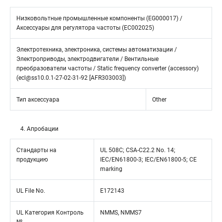
Низковольтные промышленные компоненты (EG000017) /
Аксессуары для регулятора частоты (EC002025)
Электротехника, электроника, системы автоматизации /
Электроприводы, электродвигатели / Вентильные
преобразователи частоты / Static frequency converter (accessory)
(ecl@ss10.0.1-27-02-31-92 [AFR303003])
Тип аксессуара
Other
4. Апробации
Стандарты на
UL 508C; CSA-C22.2 No. 14;
продукцию
IEC/EN61800-3; IEC/EN61800-5; CE
marking
UL File No.
E172143
UL Категория Контроль
NMMS, NMMS7