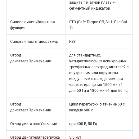
защита печатной платы7-
сегментный индикатор
Силовая частьЗащитная
STO (Safe Torque Off, SIL1, PLc Cat
функция
1)
Силовая частьТипоразмер
FS3
Отвод
для стандартных,
двигателяПримечание
четырехполюсных асинхронных
трехфазных электродвигателей с
внутренним или наружным
воздушным охлаждением при
частоте вращения 1500 мин-1
для 50 Гц и 1800 мин-1 для 60 Гц.
Отвод
Цикл перегрузки в течение 60 с
двигателяПримечание
каждые 600 с
Отвод двигателяУказание
при 400 В, 50 Гц
Отвод двигателяперегрузка
5.5 кВт