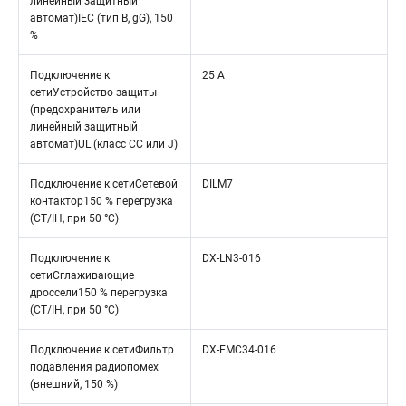
линейный защитный
автомат)IEC (тип B, gG), 150
%
Подключение к
25 A
сетиУстройство защиты
(предохранитель или
линейный защитный
автомат)UL (класс CC или J)
Подключение к сетиСетевой
DILM7
контактор150 % перегрузка
(CT/IH, при 50 °C)
Подключение к
DX-LN3-016
сетиСглаживающие
дроссели150 % перегрузка
(CT/IH, при 50 °C)
Подключение к сетиФильтр
DX-EMC34-016
подавления радиопомех
(внешний, 150 %)