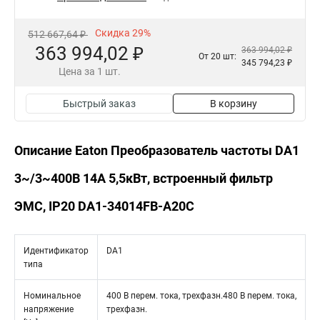
Скидка 29%
512 667,64 ₽
363 994,02 ₽
363 994,02 ₽
От 20 шт:
345 794,23 ₽
Цена за 1 шт.
Быстрый заказ
В корзину
Описание Eaton Преобразователь частоты DA1
3~/3~400В 14A 5,5кВт, встроенный фильтр
ЭМС, IP20 DA1-34014FB-A20C
Идентификатор
DA1
типа
Номинальное
400 В перем. тока, трехфазн.480 В перем. тока,
напряжение
трехфазн.