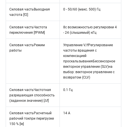
Силовая частьВыходная
0 - 50/60 (макс. 500) Гц
частота [f2]
Силовая частьЧастота
8с возможностью регулировки 4
переключения [fPWM]
- 24 (слышимый) кГц
Силовая частьРежим
Управление V/fРегулирование
работы
частоты вращения с
компенсацией
проскальзыванияБессенсорное
векторное управление (SLV)на
выбор: векторное управление с
возвратом (CLV)
Силовая частьЧастотная
0.1 Гц
разрешающая способность
(заданное значение) [Δf]
Силовая частьРасчетный
14 A
рабочий токпри перегрузке
150 % [Ie]