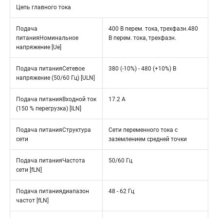
Цепь главного тока
Подача
400 В перем. тока, трехфазн.480
питанияНоминальное
В перем. тока, трехфазн.
напряжение [Ue]
Подача питанияСетевое
380 (-10%) - 480 (+10%) В
напряжение (50/60 Гц) [ULN]
Подача питанияВходной ток
17.2 A
(150 % перегрузка) [ILN]
Подача питанияСтруктура
Сети переменного тока с
сети
заземлением средней точки
Подача питанияЧастота
50/60 Гц
сети [fLN]
Подача питаниядиапазон
48 - 62 Гц
частот [fLN]