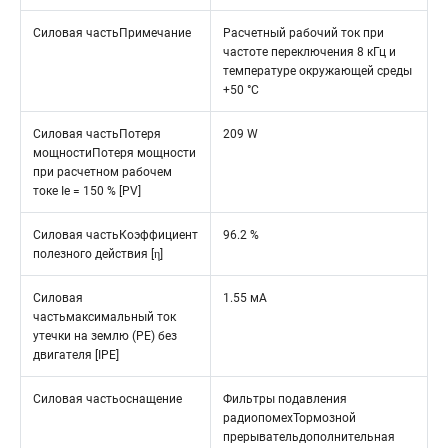
Силовая частьПримечание
Расчетный рабочий ток при
частоте переключения 8 кГц и
температуре окружающей среды
+50 °C
Силовая частьПотеря
209 W
мощностиПотеря мощности
при расчетном рабочем
токе Ie = 150 % [PV]
Силовая частьКоэффициент
96.2 %
полезного действия [η]
Силовая
1.55 мА
частьмаксимальный ток
утечки на землю (PE) без
двигателя [IPE]
Силовая частьоснащение
Фильтры подавления
радиопомехТормозной
прерывательдополнительная