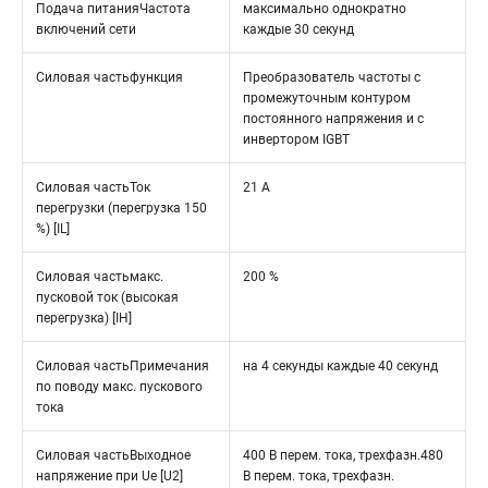
Подача питанияЧастота
максимально однократно
включений сети
каждые 30 секунд
Силовая частьфункция
Преобразователь частоты с
промежуточным контуром
постоянного напряжения и с
инвертором IGBT
Силовая частьТок
21 A
перегрузки (перегрузка 150
%) [IL]
Силовая частьмакс.
200 %
пусковой ток (высокая
перегрузка) [IH]
Силовая частьПримечания
на 4 секунды каждые 40 секунд
по поводу макс. пускового
тока
Силовая частьВыходное
400 В перем. тока, трехфазн.480
напряжение при Ue [U2]
В перем. тока, трехфазн.