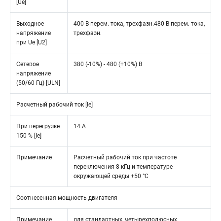
[Ue]
Выходное
400 В перем. тока, трехфазн.480 В перем. тока,
напряжение
трехфазн.
при Ue [U2]
Сетевое
380 (-10%) - 480 (+10%) В
напряжение
(50/60 Гц) [ULN]
Расчетный рабочий ток [Ie]
При перегрузке
14 A
150 % [Ie]
Примечание
Расчетный рабочий ток при частоте
переключения 8 кГц и температуре
окружающей среды +50 °C
Соотнесенная мощность двигателя
Примечание
для стандартных, четырехполюсных