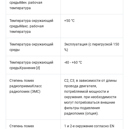
средыМин. рабочая
температура
Температура окружающей
+50 °C
средыМакс. рабочая
температура
Температура окружающей
Эксплуатация (с перегрузкой 150
среды
%)
Температура окружающей
-40 - +60 °C
средыХранение [ϑ]
Степень помех
C2, C3; в зависимости от длины
радиоприемаКласс
провода двигателя,
радиопомех (ЭМС)
потребляемой мощности и
окружения. при необходимости
могут потребоваться внешние
фильтры подавления
радиопомех (опция).
Степень помех
1 и 2-е окружение согласно EN