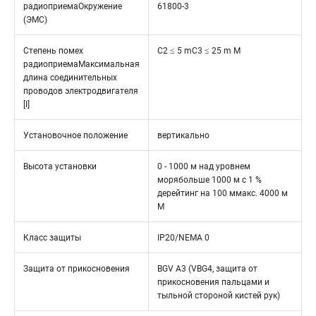
радиоприемаОкружение
61800-3
(ЭМС)
Степень помех
C2 ≤ 5 mC3 ≤ 25 m M
радиоприемаМаксимальная
длина соединительных
проводов электродвигателя
[I]
Установочное положение
вертикально
Высота установки
0 - 1000 м над уровнем
морябольше 1000 м с 1 %
дерейтинг на 100 ммакс. 4000 м
M
Класс защиты
IP20/NEMA 0
Защита от прикосновения
BGV A3 (VBG4, защита от
прикосновения пальцами и
тыльной стороной кистей рук)