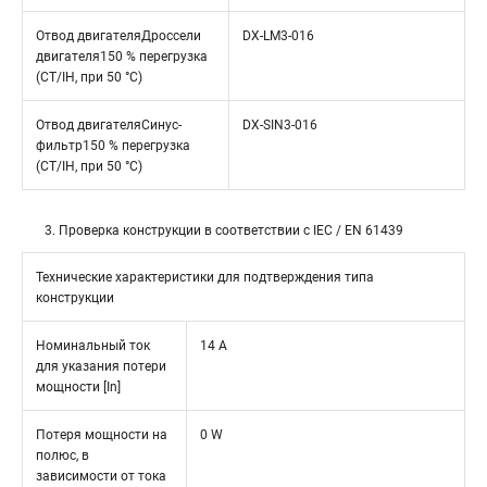
Отвод двигателяДроссели
DX-LM3-016
двигателя150 % перегрузка
(CT/IH, при 50 °C)
Отвод двигателяСинус-
DX-SIN3-016
фильтр150 % перегрузка
(CT/IH, при 50 °C)
3. Проверка конструкции в соответствии с IEC / EN 61439
Технические характеристики для подтверждения типа
конструкции
Номинальный ток
14 A
для указания потери
мощности [In]
Потеря мощности на
0 W
полюс, в
зависимости от тока