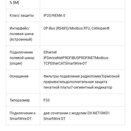
% [IM]
Класс защиты
IP20/NEMA 0
Интерфейс/
OP-Bus (RS485)/Modbus RTU, CANopen®
полевая шина
(встроенный)
Подключение
Ethernet
полевой шины
IPDeviceNetPROFIBUSPROFINETModbus-
(опция)
TCPEtherCATSmartWire-DT
Оснащение
Фильтры подавления радиопомехТормозной
прерывательдополнительная защита
печатной платы7-сегментный индикатор
Типоразмер
FS3
Подключение к
дав сочетании с модулем DX-NET-SWD1
SmartWire-DT
SmartWire DT