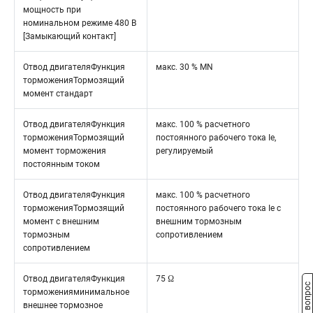
мощность при
номинальном режиме 480 В
[Замыкающий контакт]
Отвод двигателяФункция
макс. 30 % MN
торможенияТормозящий
момент стандарт
Отвод двигателяФункция
макс. 100 % расчетного
торможенияТормозящий
постоянного рабочего тока Ie,
момент торможения
регулируемый
постоянным током
Отвод двигателяФункция
макс. 100 % расчетного
торможенияТормозящий
постоянного рабочего тока Ie с
момент с внешним
внешним тормозным
тормозным
сопротивлением
сопротивлением
Отвод двигателяФункция
75 Ω
Задать вопрос
торможенияминимальное
внешнее тормозное