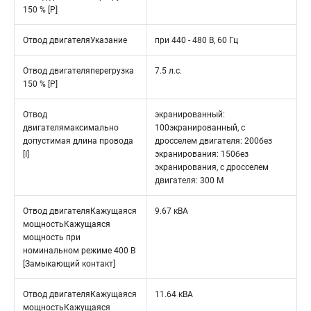
150 % [P]
Отвод двигателяУказание
при 440 - 480 В, 60 Гц
Отвод двигателяперегрузка
7.5 л.с.
150 % [P]
Отвод
экранированный:
двигателямаксимально
100экранированный, с
допустимая длина провода
дросселем двигателя: 200без
[I]
экранирования: 150без
экранирования, с дросселем
двигателя: 300 M
Отвод двигателяКажущаяся
9.67 кВА
мощностьКажущаяся
мощность при
номинальном режиме 400 В
[Замыкающий контакт]
Отвод двигателяКажущаяся
11.64 кВА
мощностьКажущаяся