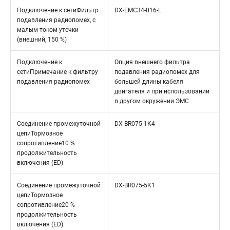
Подключение к сетиФильтр
DX-EMC34-016-L
подавления радиопомех, с
малым током утечки
(внешний, 150 %)
Подключение к
Опция внешнего фильтра
сетиПримечание к фильтру
подавления радиопомех для
подавления радиопомех
большей длины кабеля
двигателя и при использовании
в другом окружении ЭМС
Соединение промежуточной
DX-BR075-1K4
цепиТормозное
сопротивление10 %
продолжительность
включения (ED)
Соединение промежуточной
DX-BR075-5K1
цепиТормозное
сопротивление20 %
продолжительность
включения (ED)