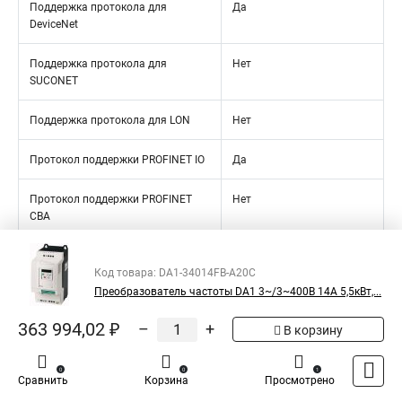
Поддержка протокола для
Да
DeviceNet
Поддержка протокола для
Нет
SUCONET
Поддержка протокола для LON
Нет
Протокол поддержки PROFINET IO
Да
Протокол поддержки PROFINET
Нет
CBA
Протокол поддержки для SERCOS
Нет
Код товара: DA1-34014FB-A20C
Преобразователь частоты DA1 3~/3~400В 14A 5,5кВт,...
Протокол поддержки для
Нет
Foundation Fieldbus
363 994,02 ₽
–
+
В корзину
Поддержка протокола EtherNet / IP
Да
0
0
1
Сравнить
Корзина
Просмотрено
Поддержка протокола
Нет