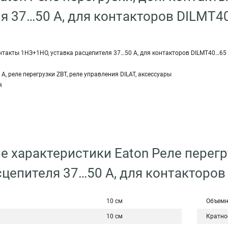
я 37…50 А, для контакторов DILMT4
контакты 1НЗ+1НО, уставка расцепителя 37…50 А, для контакторов DILMT40…65
А, реле перегрузки ZBT, реле управления DILAT, аксессуары
я
е характеристики Eaton Реле перегр
сцепителя 37…50 А, для контакторо
10 см
Объемн
10 см
Кратно