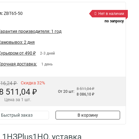
л:
ZBT65-50
Нет в наличии
по запросу
Гарантия производителя: 1 год
Самовывоз: 2 дня
Курьером от 490 ₽
2-3 дней
Срочная доставка:
1 день
516,24 ₽
Скидка 32%
8 511,04 ₽
8 511,04 ₽
От 20 шт:
8 086,10 ₽
Цена за 1 шт.
Быстрый заказ
В корзину
ы 1НЗPlus1НО, уставка