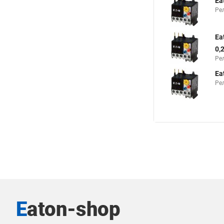
Ea
Рел
Ea
0,
Ре
Ea
Рел