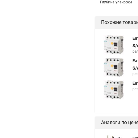
Глубина упаковки
Похожие товар
Ea
S/
рел
Ea
S/
рел
Ea
рел
Аналоги по цен