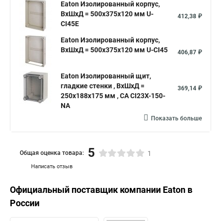
Eaton Изолированный корпус,
ВхШхД = 500x375x120 мм U-
412,38 ₽
CI45E
Eaton Изолированный корпус,
ВхШхД = 500x375x120 мм U-CI45
406,87 ₽
Eaton Изолированный щит,
гладкие стенки , ВхШхД =
369,14 ₽
250x188x175 мм , СА CI23X-150-
NA
Показать больше
5
Общая оценка товара:
1
Написать отзыв
Официальный поставщик компании
Eaton
в
России