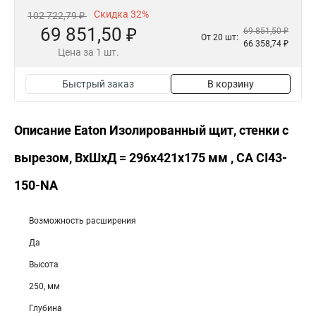
Скидка 32%
102 722,79 ₽
69 851,50 ₽
69 851,50 ₽
От 20 шт:
66 358,74 ₽
Цена за 1 шт.
Быстрый заказ
В корзину
Описание Eaton Изолированный щит, стенки с
вырезом, ВхШхД = 296x421x175 мм , СА CI43-
150-NA
Возможность расширения
Да
Высота
250, мм
Глубина