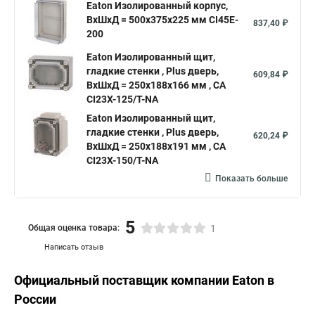
Eaton Изолированный корпус,
ВхШхД = 500x375x225 мм CI45E-
837,40 ₽
200
Eaton Изолированный щит,
гладкие стенки , Plus дверь,
609,84 ₽
ВхШхД = 250x188x166 мм , СА
CI23X-125/T-NA
Eaton Изолированный щит,
гладкие стенки , Plus дверь,
620,24 ₽
ВхШхД = 250x188x191 мм , СА
CI23X-150/T-NA
Показать больше
5
Общая оценка товара:
1
Написать отзыв
Официальный поставщик компании
Eaton
в
России