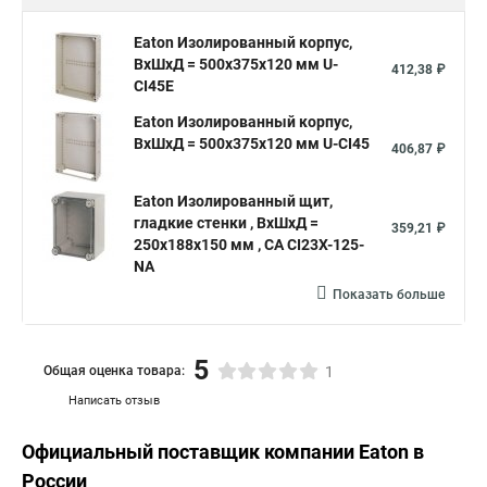
Eaton Изолированный корпус,
ВхШхД = 500x375x120 мм U-
412,38 ₽
CI45E
Eaton Изолированный корпус,
ВхШхД = 500x375x120 мм U-CI45
406,87 ₽
Eaton Изолированный щит,
гладкие стенки , ВхШхД =
359,21 ₽
250x188x150 мм , СА CI23X-125-
NA
Показать больше
5
Общая оценка товара:
1
Написать отзыв
Официальный поставщик компании
Eaton
в
России