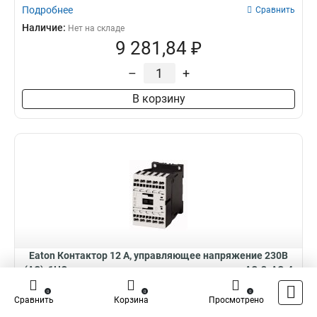
Подробнее
Сравнить
Наличие:
Нет на складе
9 281,84 ₽
–
+
В корзину
Eaton Контактор 12 А, управляющее напряжение 230В
(АС), 1НОдоп. контакт, категория применения AC-3, AC-4
DILMC12-10(230V50HZ,240V60HZ)
Контактор 12 А, управляющее напряжение 230В (АС), 1НОдоп.
0
0
0
контакт, категория применения AC-3, A...
Сравнить
Корзина
Просмотрено