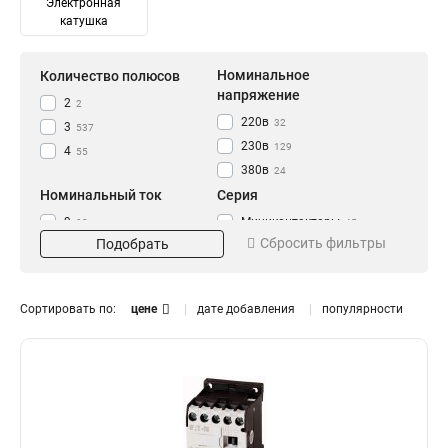
Электронная
катушка
Номинальное
Количество полюсов
напряжение
2
2
220в
32
3
537
230в
129
4
55
380в
24
Номинальный ток
Серия
9
Миниконтакторы
92
45
Сбросить фильтры
Подобрать
12
71
16
3
18
52
Сортировать по:
цене
дате добавления
популярности
20
11
25
Степень защиты
62
32
66
IP54
162
40
25
50
26
63
4