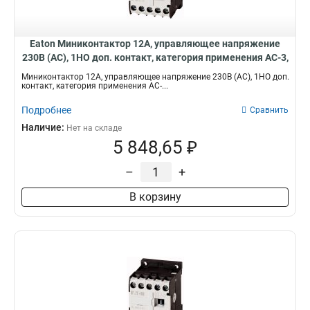
80
31
95
25
Eaton Миниконтактор 12А, управляющее напряжение
115
18
230В (AC), 1НO доп. контакт, категория применения AC-3,
160
4
АС4 DILEM12-10(230V50Hz)
250
Миниконтактор 12А, управляющее напряжение 230В (AC), 1НO доп.
1
контакт, категория применения AC-...
Подробнее
Сравнить
Наличие:
Нет на складе
5 848,65 ₽
–
+
В корзину