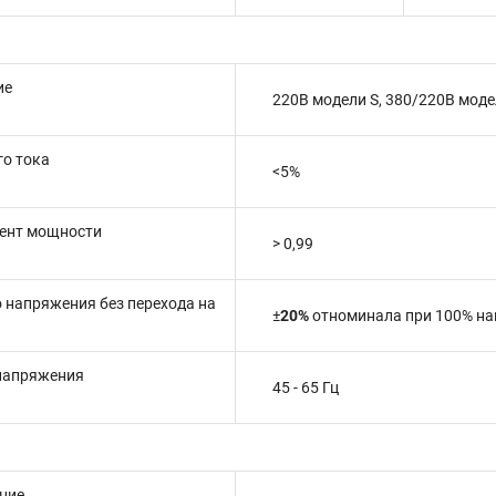
ие
220В модели S, 380/220В моде
о тока
<5%
ент мощности
> 0,99
 напряжения без перехода на
±
20%
отноминала
при 100% на
 напряжения
45 - 65 Гц
ние