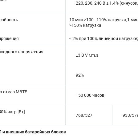
220, 230, 240 В ± 1.4% (синус
собность
10 мин >100…110% нагрузка;1 мин
>150% нагрузка
пряжения
< 2% при 100% линейной нагрузке
ыходного напряжения
±3 В V r.m.s
92%
а отказ MBTF
150 000 часов
0% нагр [Вт]
768/527
933/57
П и внешних батарейных блоков