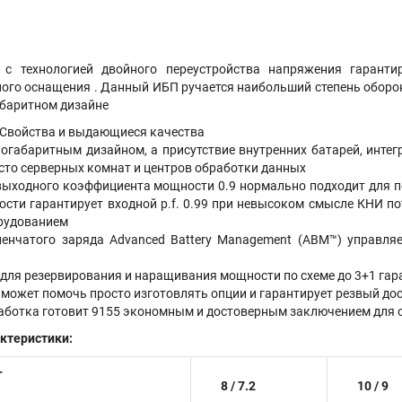
с технологией двойного переустройства напряжения гарантир
го оснащения . Данный ИБП ручается наибольший степень обороны
баритном дизайне
 Свойства и выдающиеся качества
огабаритным дизайном, а присутствие внутренних батарей, интег
сто серверных комнат и центров обработки данных
ыходного коэффициента мощности 0.9 нормально подходит для п
ти гарантирует входной p.f. 0.99 при невысоком смысле КНИ по
орудованием
пенчатого заряда Advanced Battery Management (ABM™) управля
 для резервирования и наращивания мощности по схеме до 3+1 гар
может помочь просто изготовлять опции и гарантирует резвый дос
аботка готовит 9155 экономным и достоверным заключением для 
ктеристики:
Т
8 / 7.2
10 / 9