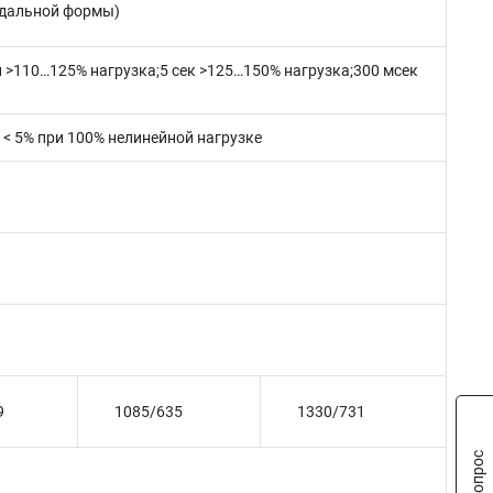
оидальной формы)
 >110…125% нагрузка;5 сек >125…150% нагрузка;300 мсек
; < 5% при 100% нелинейной нагрузке
9
1085/635
1330/731