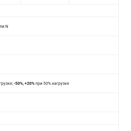
ли N
грузке;
-50%, +20%
при 50% нагрузке