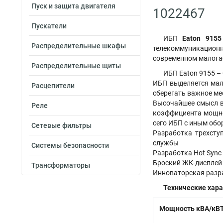
Пуск и защита двигателя
1022467
Пускатели
ИБП
Eaton 9155
Распределительные шкафы
телекоммуникационно
современном малога
Распределительные щиты
ИБП Eaton 9155 –
ИБП выделяется мал
Расцепители
сберегать важное ме
Высочайшее смысл в
Реле
коэффициента мощнос
сего ИБП с иным об
Сетевые фильтры
Разработка трехсту
службы
Системы безопасности
Разработка Hot Sync
Броский ЖК-дисплей 
Трансформаторы
Инноваторская разр
Технические хара
Мощность кВА/кВ