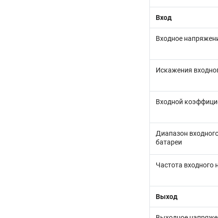
Вход
Входное напряжен
Искажения входног
Входной коэффици
Диапазон входного
батареи
Частота входного
Выход
Выходное напряже