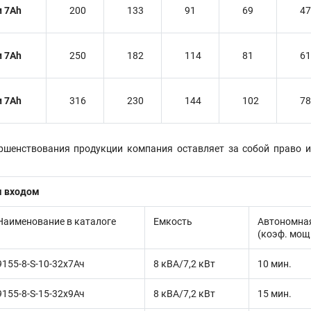
и 7Ah
200
133
91
69
47
и 7Ah
250
182
114
81
61
и 7Ah
316
230
144
102
78
ершенствования продукции компания оставляет за собой право 
м входом
Наименование в каталоге
Емкость
Автономна
(коэф. мощ
9155-8-S-10-32x7Ач
8 кВА/7,2 кВт
10 мин.
9155-8-S-15-32x9Ач
8 кВА/7,2 кВт
15 мин.