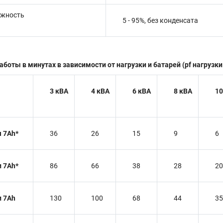
ажность
5 - 95%, без конденсата
оты в минутах в зависимости от нагрузки и батарей (pf нагрузки 
3 кВА
4 кВА
6 кВА
8 кВА
10
я 7Ah*
36
26
15
9
6
и 7Ah*
86
66
38
28
20
и 7Ah
130
100
68
44
35