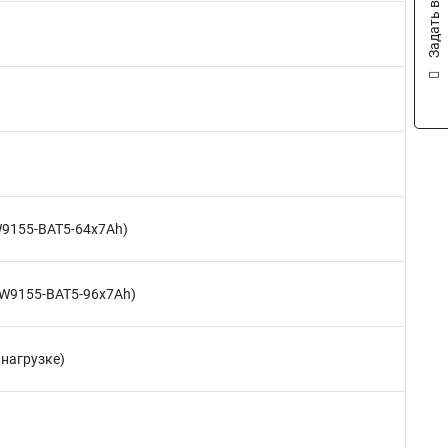
Задать вопрос
PW9155-BAT5-64x7Ah)
(PW9155-BAT5-96x7Ah)
 нагрузке)