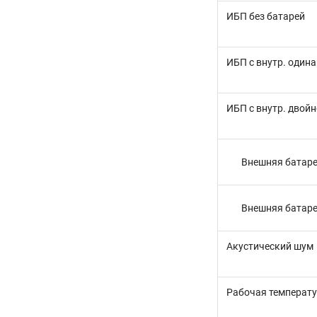
ИБП без батарей
ИБП с внутр. один
ИБП с внутр. двой
Внешняя батаре
Внешняя батаре
Акустический шум
Рабочая температ