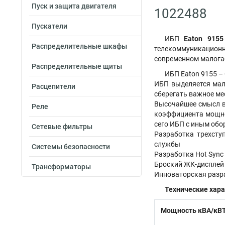
Пуск и защита двигателя
1022488
Пускатели
ИБП
Eaton 9155
Распределительные шкафы
телекоммуникационно
современном малога
Распределительные щиты
ИБП Eaton 9155 –
ИБП выделяется мал
Расцепители
сберегать важное ме
Высочайшее смысл в
Реле
коэффициента мощнос
сего ИБП с иным об
Сетевые фильтры
Разработка трехсту
службы
Системы безопасности
Разработка Hot Sync
Броский ЖК-дисплей 
Трансформаторы
Инноваторская разр
Технические хара
Мощность кВА/кВ