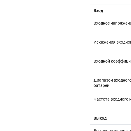
Вход
Входное напряжен
Искажения входног
Входной коэффици
Диапазон входного
батареи
Частота входного
Выход
Выходное напряже