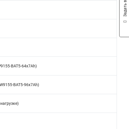
Задать вопрос
PW9155-BAT5-64x7Ah)
(PW9155-BAT5-96x7Ah)
 нагрузке)