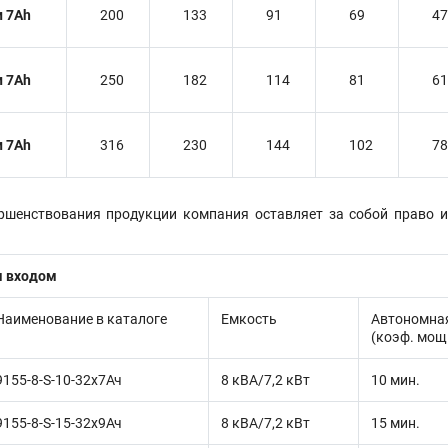
и 7Ah
200
133
91
69
47
и 7Ah
250
182
114
81
61
и 7Ah
316
230
144
102
78
ершенствования продукции компания оставляет за собой право 
м входом
Наименование в каталоге
Емкость
Автономна
(коэф. мощ
9155-8-S-10-32x7Ач
8 кВА/7,2 кВт
10 мин.
9155-8-S-15-32x9Ач
8 кВА/7,2 кВт
15 мин.