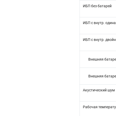
ИБП без батарей
ИБП с внутр. один
ИБП с внутр. двой
Внешняя батаре
Внешняя батаре
Акустический шум
Рабочая температ