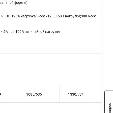
оидальной формы)
 >110…125% нагрузка;5 сек >125…150% нагрузка;300 мсек
; < 5% при 100% нелинейной нагрузке
9
1085/635
1330/731