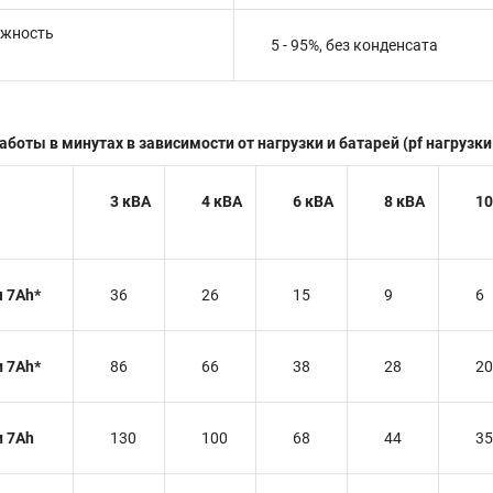
ажность
5 - 95%, без конденсата
оты в минутах в зависимости от нагрузки и батарей (pf нагрузки 
3 кВА
4 кВА
6 кВА
8 кВА
10
я 7Ah*
36
26
15
9
6
и 7Ah*
86
66
38
28
20
и 7Ah
130
100
68
44
35