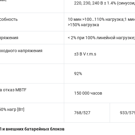
220, 230, 240 В ± 1.4% (синус
собность
10 мин >100…110% нагрузка;1 мин
>150% нагрузка
пряжения
< 2% при 100% линейной нагрузке
ыходного напряжения
±3 В V r.m.s
92%
а отказ MBTF
150 000 часов
0% нагр [Вт]
768/527
933/57
П и внешних батарейных блоков