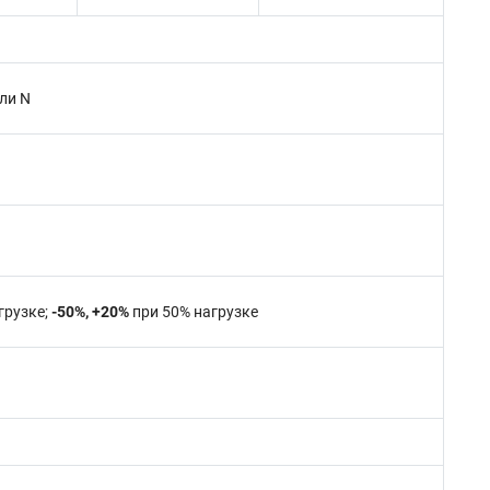
ли N
грузке;
-50%, +20%
при 50% нагрузке