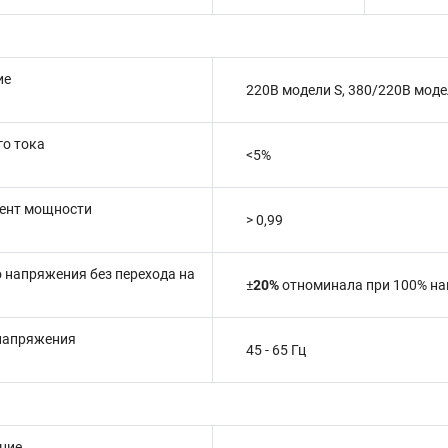
ие
220В модели S, 380/220В моде
о тока
<5%
ент мощности
> 0,99
 напряжения без перехода на
±
20%
отноминала
при 100% на
 напряжения
45 - 65 Гц
ние