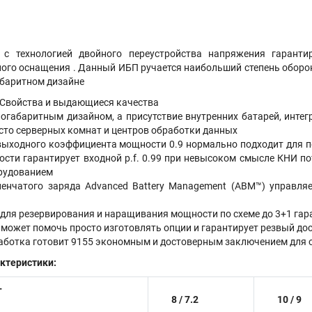
с технологией двойного переустройства напряжения гарантир
го оснащения . Данный ИБП ручается наибольший степень обороны
баритном дизайне
 Свойства и выдающиеся качества
огабаритным дизайном, а присутствие внутренних батарей, интег
сто серверных комнат и центров обработки данных
ыходного коэффициента мощности 0.9 нормально подходит для п
ти гарантирует входной p.f. 0.99 при невысоком смысле КНИ по
орудованием
пенчатого заряда Advanced Battery Management (ABM™) управля
 для резервирования и наращивания мощности по схеме до 3+1 гар
может помочь просто изготовлять опции и гарантирует резвый дос
аботка готовит 9155 экономным и достоверным заключением для 
ктеристики:
Т
8 / 7.2
10 / 9