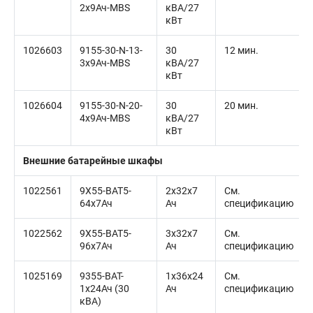
2x9Ач-MBS
кВА/27
кВт
1026603
9155-30-N-13-
30
12 мин.
3x9Ач-MBS
кВА/27
кВт
1026604
9155-30-N-20-
30
20 мин.
4x9Ач-MBS
кВА/27
кВт
Внешние батарейные шкафы
1022561
9X55-BAT5-
2x32x7
См.
64x7Ач
Ач
спецификацию
1022562
9X55-BAT5-
3x32x7
См.
96x7Ач
Ач
спецификацию
1025169
9355-BAT-
1x36x24
См.
1x24Ач (30
Ач
спецификацию
кВА)