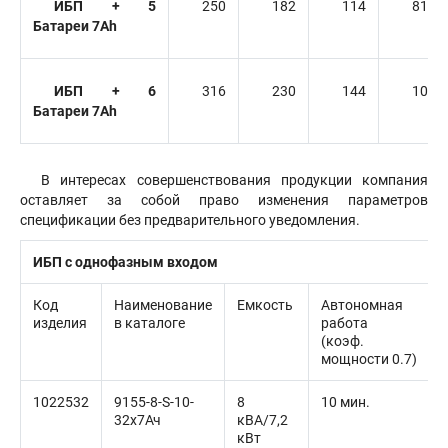
ИБП + 5
250
182
114
81
Батареи 7Ah
ИБП + 6
316
230
144
102
Батареи 7Ah
В интересах совершенствования продукции компания
оставляет за собой право изменения параметров
спецификации без предварительного уведомления.
ИБП с однофазным входом
Код
Наименование
Емкость
Автономная
изделия
в каталоге
работа
(коэф.
мощности 0.7)
1022532
9155-8-S-10-
8
10 мин.
32x7Ач
кВА/7,2
кВт