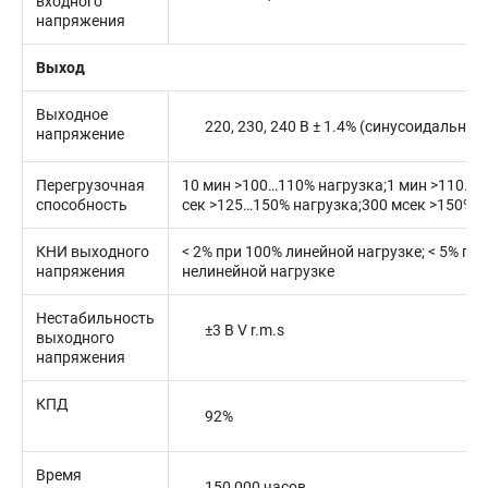
входного
напряжения
Выход
Выходное
220, 230, 240 В ± 1.4% (синусоидально
напряжение
Перегрузочная
10 мин >100…110% нагрузка;1 мин >110…1
способность
сек >125…150% нагрузка;300 мсек >150% н
КНИ выходного
< 2% при 100% линейной нагрузке; < 5% пр
напряжения
нелинейной нагрузке
Нестабильность
±3 В V r.m.s
выходного
напряжения
КПД
92%
Время
150 000 часов