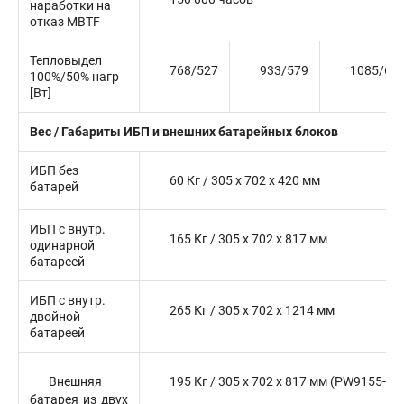
наработки на
отказ MBTF
Тепловыдел
768/527
933/579
1085/63
100%/50% нагр
[Вт]
Вес / Габариты ИБП и внешних батарейных блоков
ИБП без
60 Кг / 305 x 702 x 420 мм
батарей
ИБП с внутр.
165 Кг / 305 x 702 x 817 мм
одинарной
батареей
ИБП с внутр.
265 Кг / 305 x 702 x 1214 мм
двойной
батареей
Внешняя
195 Кг / 305 x 702 x 817 мм (PW9155-B
батарея из двух