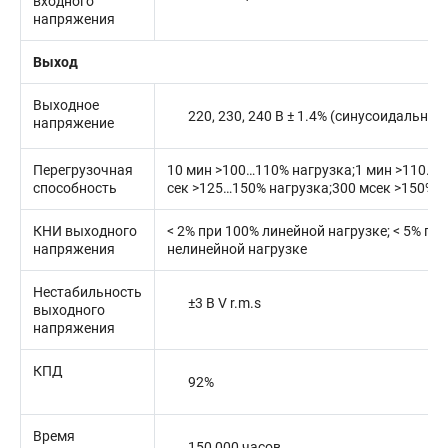
входного
напряжения
Выход
Выходное
220, 230, 240 В ± 1.4% (синусоидально
напряжение
Перегрузочная
10 мин >100…110% нагрузка;1 мин >110…1
способность
сек >125…150% нагрузка;300 мсек >150% н
КНИ выходного
< 2% при 100% линейной нагрузке; < 5% пр
напряжения
нелинейной нагрузке
Нестабильность
±3 В V r.m.s
выходного
напряжения
КПД
92%
Время
150 000 часов