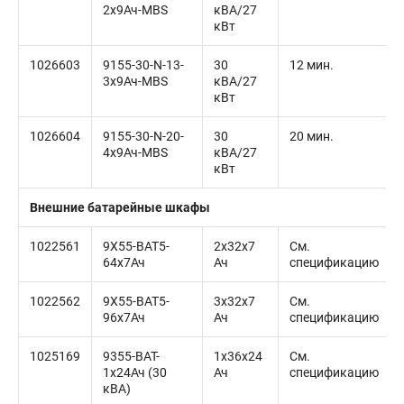
2x9Ач-MBS
кВА/27
кВт
1026603
9155-30-N-13-
30
12 мин.
3x9Ач-MBS
кВА/27
кВт
1026604
9155-30-N-20-
30
20 мин.
4x9Ач-MBS
кВА/27
кВт
Внешние батарейные шкафы
1022561
9X55-BAT5-
2x32x7
См.
64x7Ач
Ач
спецификацию
1022562
9X55-BAT5-
3x32x7
См.
96x7Ач
Ач
спецификацию
1025169
9355-BAT-
1x36x24
См.
1x24Ач (30
Ач
спецификацию
кВА)