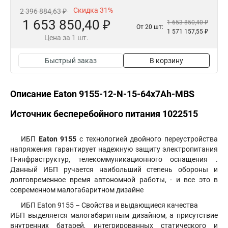
Скидка 31%
2 396 884,63 ₽
1 653 850,40 ₽
1 653 850,40 ₽
От 20 шт:
1 571 157,55 ₽
Цена за 1 шт.
Быстрый заказ
В корзину
Описание Eaton 9155-12-N-15-64x7Ah-MBS
Источник бесперебойного питания 1022515
ИБП
Eaton 9155
с технологией двойного переустройства
напряжения гарантирует надежную защиту электропитания
IT-инфраструктур, телекоммуникационного оснащения .
Данный ИБП ручается наибольший степень обороны и
долговременное время автономной работы, - и все это в
современном малогабаритном дизайне
ИБП Eaton 9155 – Свойства и выдающиеся качества
ИБП выделяется малогабаритным дизайном, а присутствие
внутренних батарей, интегрированных статического и