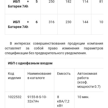
ИБП + 5
250
182
114
81
Батареи 7Ah
ИБП + 6
316
230
144
102
Батареи 7Ah
В интересах совершенствования продукции компания
оставляет за собой право изменения параметров
спецификации без предварительного уведомления.
ИБП с однофазным входом
Код
Наименование
Емкость
Автономная
изделия
в каталоге
работа
(коэф.
мощности 0.7)
1022532
9155-8-S-10-
8
10 мин.
32x7Ач
кВА/7,2
кВт