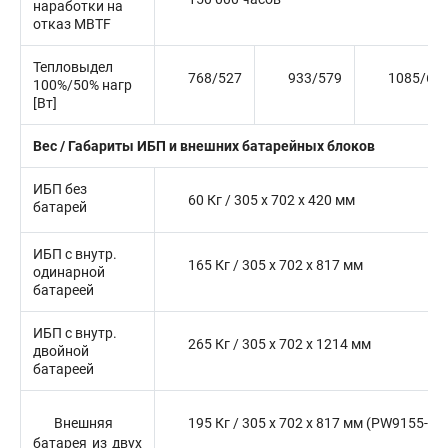
наработки на
отказ MBTF
Тепловыдел
768/527
933/579
1085/63
100%/50% нагр
[Вт]
Вес / Габариты ИБП и внешних батарейных блоков
ИБП без
60 Кг / 305 x 702 x 420 мм
батарей
ИБП с внутр.
165 Кг / 305 x 702 x 817 мм
одинарной
батареей
ИБП с внутр.
265 Кг / 305 x 702 x 1214 мм
двойной
батареей
Внешняя
195 Кг / 305 x 702 x 817 мм (PW9155-B
батарея из двух