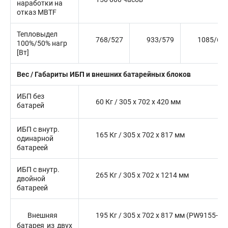
наработки на
отказ MBTF
Тепловыдел
768/527
933/579
1085/63
100%/50% нагр
[Вт]
Вес / Габариты ИБП и внешних батарейных блоков
ИБП без
60 Кг / 305 x 702 x 420 мм
батарей
ИБП с внутр.
165 Кг / 305 x 702 x 817 мм
одинарной
батареей
ИБП с внутр.
265 Кг / 305 x 702 x 1214 мм
двойной
батареей
Внешняя
195 Кг / 305 x 702 x 817 мм (PW9155-B
батарея из двух