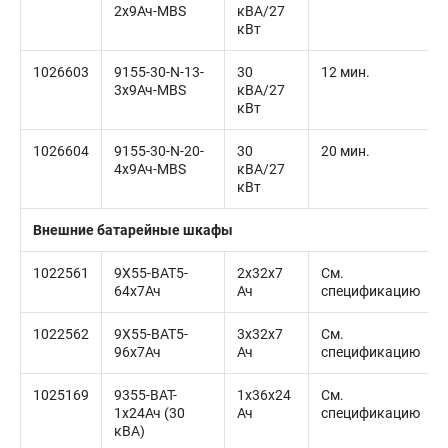
2x9Ач-MBS
кВА/27
кВт
1026603
9155-30-N-13-
30
12 мин.
3x9Ач-MBS
кВА/27
кВт
1026604
9155-30-N-20-
30
20 мин.
4x9Ач-MBS
кВА/27
кВт
Внешние батарейные шкафы
1022561
9X55-BAT5-
2x32x7
См.
64x7Ач
Ач
спецификацию
1022562
9X55-BAT5-
3x32x7
См.
96x7Ач
Ач
спецификацию
1025169
9355-BAT-
1x36x24
См.
1x24Ач (30
Ач
спецификацию
кВА)