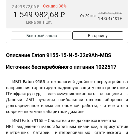
Скидка 38%
2 499 972,06 ₽
1 549 982,68 ₽
1 549 982,68 ₽
От 20 шт:
1 472 484,01 ₽
Цена за 1 шт.
Быстрый заказ
В корзину
Описание Eaton 9155-15-N-5-32x9Ah-MBS
Источник бесперебойного питания 1022517
ИБП
Eaton 9155
с технологией двойного переустройства
напряжения гарантирует надежную защиту электропитания
IT-инфраструктур, телекоммуникационного оснащения .
Данный ИБП ручается наибольший степень обороны и
долговременное время автономной работы, - и все это в
современном малогабаритном дизайне
ИБП Eaton 9155 – Свойства и выдающиеся качества
ИБП выделяется малогабаритным дизайном, а присутствие
внутренних батарей, интегрированных статического и