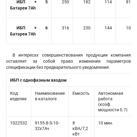
ИБП + 5
250
182
114
81
Батареи 7Ah
ИБП + 6
316
230
144
102
Батареи 7Ah
В интересах совершенствования продукции компания
оставляет за собой право изменения параметров
спецификации без предварительного уведомления.
ИБП с однофазным входом
Код
Наименование
Емкость
Автономная
изделия
в каталоге
работа
(коэф.
мощности 0.7)
1022532
9155-8-S-10-
8
10 мин.
32x7Ач
кВА/7,2
кВт