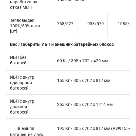
наработки на
отказ MBTF
Тепловыдел
768/527
933/579
1085/63
100%/50% нагр
[Вт]
Вес / Габариты ИБП и внешних батарейных блоков
ИБП без
60 Кг / 305 x 702 x 420 мм
батарей
ИБП с внутр.
165 Кг / 305 x 702 x 817 мм
одинарной
батареей
ИБП с внутр.
265 Кг / 305 x 702 x 1214 мм
двойной
батареей
Внешняя
195 Кг / 305 x 702 x 817 мм (PW9155-B
батарея из двух