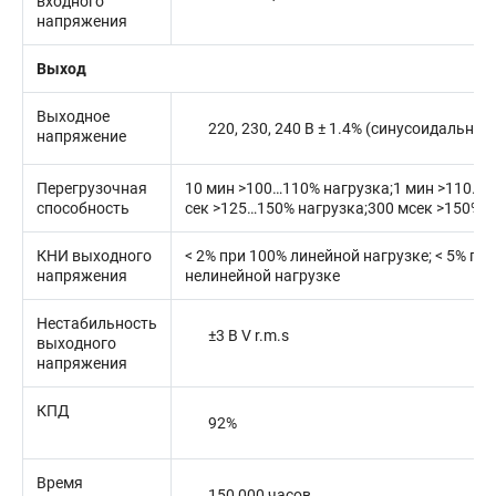
входного
напряжения
Выход
Выходное
220, 230, 240 В ± 1.4% (синусоидально
напряжение
Перегрузочная
10 мин >100…110% нагрузка;1 мин >110…1
способность
сек >125…150% нагрузка;300 мсек >150% н
КНИ выходного
< 2% при 100% линейной нагрузке; < 5% пр
напряжения
нелинейной нагрузке
Нестабильность
±3 В V r.m.s
выходного
напряжения
КПД
92%
Время
150 000 часов