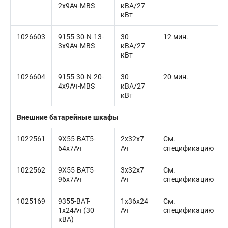
2x9Ач-MBS
кВА/27
кВт
1026603
9155-30-N-13-
30
12 мин.
3x9Ач-MBS
кВА/27
кВт
1026604
9155-30-N-20-
30
20 мин.
4x9Ач-MBS
кВА/27
кВт
Внешние батарейные шкафы
1022561
9X55-BAT5-
2x32x7
См.
64x7Ач
Ач
спецификацию
1022562
9X55-BAT5-
3x32x7
См.
96x7Ач
Ач
спецификацию
1025169
9355-BAT-
1x36x24
См.
1x24Ач (30
Ач
спецификацию
кВА)