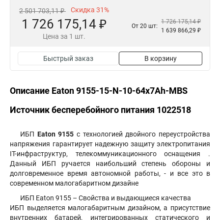
Скидка 31%
2 501 703,11 ₽
1 726 175,14 ₽
1 726 175,14 ₽
От 20 шт:
1 639 866,29 ₽
Цена за 1 шт.
Быстрый заказ
В корзину
Описание Eaton 9155-15-N-10-64x7Ah-MBS
Источник бесперебойного питания 1022518
ИБП
Eaton 9155
с технологией двойного переустройства
напряжения гарантирует надежную защиту электропитания
IT-инфраструктур, телекоммуникационного оснащения .
Данный ИБП ручается наибольший степень обороны и
долговременное время автономной работы, - и все это в
современном малогабаритном дизайне
ИБП Eaton 9155 – Свойства и выдающиеся качества
ИБП выделяется малогабаритным дизайном, а присутствие
внутренних батарей, интегрированных статического и