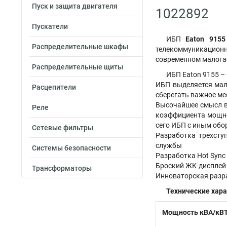
Пуск и защита двигателя
1022892
Пускатели
ИБП
Eaton 9155
Распределительные шкафы
телекоммуникационно
современном малога
Распределительные щиты
ИБП Eaton 9155 –
ИБП выделяется мал
Расцепители
сберегать важное ме
Высочайшее смысл в
Реле
коэффициента мощнос
сего ИБП с иным об
Сетевые фильтры
Разработка трехсту
службы
Системы безопасности
Разработка Hot Sync
Броский ЖК-дисплей 
Трансформаторы
Инноваторская разр
Технические хара
Мощность кВА/кВ