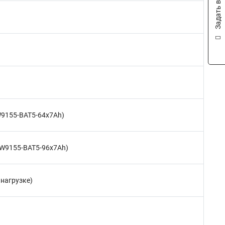
Задать вопрос
PW9155-BAT5-64x7Ah)
(PW9155-BAT5-96x7Ah)
 нагрузке)