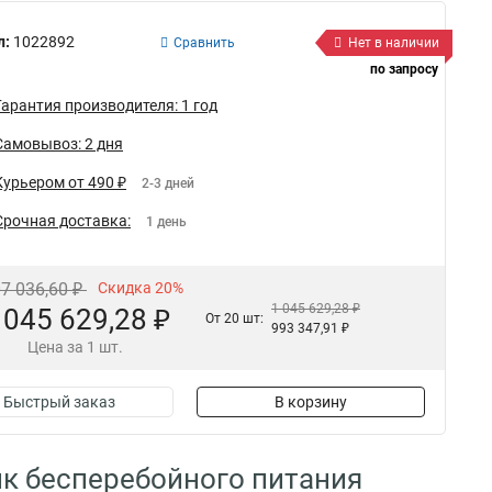
л:
1022892
Сравнить
Нет в наличии
по запросу
Гарантия производителя: 1 год
Самовывоз: 2 дня
Курьером от 490 ₽
2-3 дней
Срочная доставка:
1 день
07 036,60 ₽
Скидка 20%
1 045 629,28 ₽
 045 629,28 ₽
От 20 шт:
993 347,91 ₽
Цена за 1 шт.
Быстрый заказ
В корзину
ик бесперебойного питания