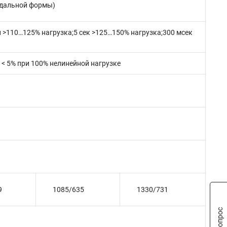
оидальной формы)
 >110…125% нагрузка;5 сек >125…150% нагрузка;300 мсек
; < 5% при 100% нелинейной нагрузке
9
1085/635
1330/731