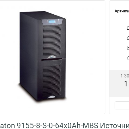
Артику
1 3
1
aton 9155-8-S-0-64x0Ah-MBS Источн