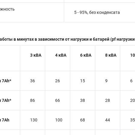
ажность
5 - 95%, без конденсата
оты в минутах в зависимости от нагрузки и батарей (pf нагрузки 
3 кВА
4 кВА
6 кВА
8 кВА
10
я 7Ah*
36
26
15
9
6
и 7Ah*
86
66
38
28
20
и 7Ah
130
100
68
44
35