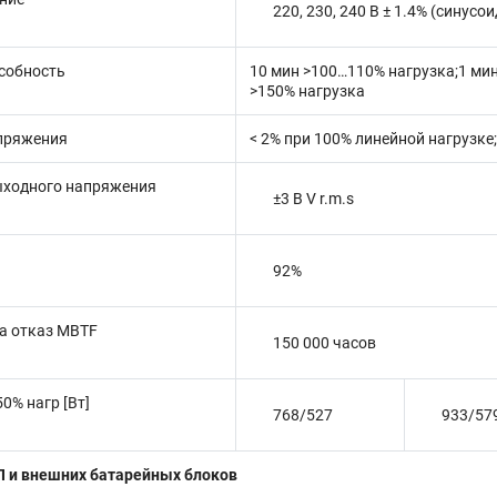
220, 230, 240 В ± 1.4% (синус
собность
10 мин >100…110% нагрузка;1 мин
>150% нагрузка
пряжения
< 2% при 100% линейной нагрузке
ыходного напряжения
±3 В V r.m.s
92%
а отказ MBTF
150 000 часов
0% нагр [Вт]
768/527
933/57
П и внешних батарейных блоков