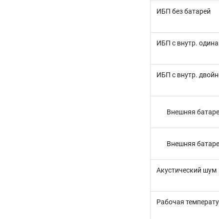
ИБП без батарей
ИБП с внутр. один
ИБП с внутр. двой
Внешняя батаре
Внешняя батаре
Акустический шум
Рабочая температ