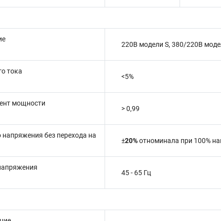
ие
220В модели S, 380/220В моде
о тока
<5%
ент мощности
> 0,99
 напряжения без перехода на
±
20%
отноминала
при 100% на
 напряжения
45 - 65 Гц
ние