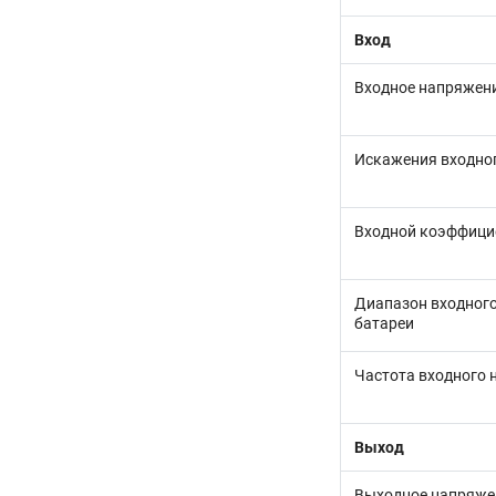
Вход
Входное напряжен
Искажения входног
Входной коэффици
Диапазон входного
батареи
Частота входного
Выход
Выходное напряже