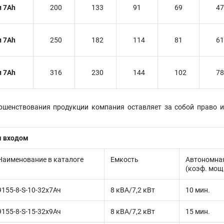
и 7Ah
200
133
91
69
47
и 7Ah
250
182
114
81
61
и 7Ah
316
230
144
102
78
ершенствования продукции компания оставляет за собой право 
м входом
Наименование в каталоге
Емкость
Автономна
(коэф. мощ
9155-8-S-10-32x7Ач
8 кВА/7,2 кВт
10 мин.
9155-8-S-15-32x9Ач
8 кВА/7,2 кВт
15 мин.