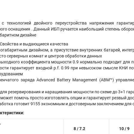
с технологией двойного переустройства напряжения гарантир
го оснащения . Данный ИБП ручается наибольший степень обороны
баритном дизайне
 Свойства и выдающиеся качества
огабаритным дизайном, а присутствие внутренних батарей, интег
сто серверных комнат и центров обработки данных
ыходного коэффициента мощности 0.9 нормально подходит для п
ти гарантирует входной p.f. 0.99 при невысоком смысле КНИ по
орудованием
пенчатого заряда Advanced Battery Management (ABM™) управля
 для резервирования и наращивания мощности по схеме до 3+1 гар
может помочь просто изготовлять опции и гарантирует резвый дос
аботка готовит 9155 экономным и достоверным заключением для 
ктеристики:
Т
8 / 7.2
10 / 9