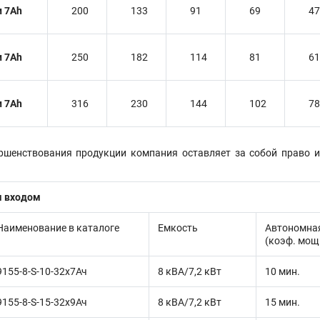
и 7Ah
200
133
91
69
47
и 7Ah
250
182
114
81
61
и 7Ah
316
230
144
102
78
ершенствования продукции компания оставляет за собой право 
м входом
Наименование в каталоге
Емкость
Автономна
(коэф. мощ
9155-8-S-10-32x7Ач
8 кВА/7,2 кВт
10 мин.
9155-8-S-15-32x9Ач
8 кВА/7,2 кВт
15 мин.