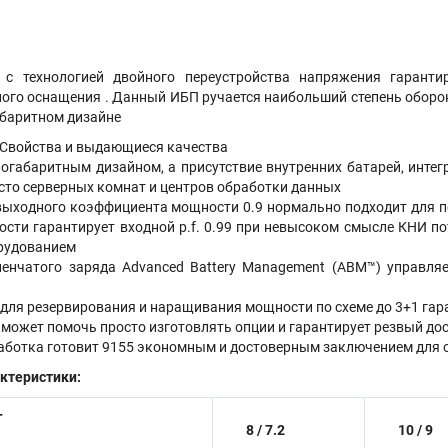
с технологией двойного переустройства напряжения гарантир
го оснащения . Данный ИБП ручается наибольший степень обороны
баритном дизайне
 Свойства и выдающиеся качества
огабаритным дизайном, а присутствие внутренних батарей, интег
сто серверных комнат и центров обработки данных
ыходного коэффициента мощности 0.9 нормально подходит для п
ти гарантирует входной p.f. 0.99 при невысоком смысле КНИ по
орудованием
пенчатого заряда Advanced Battery Management (ABM™) управля
 для резервирования и наращивания мощности по схеме до 3+1 гар
может помочь просто изготовлять опции и гарантирует резвый дос
аботка готовит 9155 экономным и достоверным заключением для 
ктеристики:
Т
8 / 7.2
10 / 9