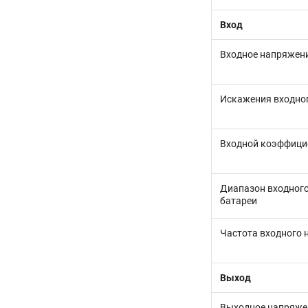
Вход
Входное напряжен
Искажения входног
Входной коэффици
Диапазон входного
батареи
Частота входного
Выход
Выходное напряже