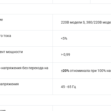
ие
220В модели S, 380/220В моде
о тока
<5%
ент мощности
> 0,99
 напряжения без перехода на
±
20%
отноминала
при 100% на
 напряжения
45 - 65 Гц
ние