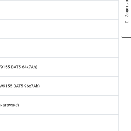
Задать вопрос
PW9155-BAT5-64x7Ah)
(PW9155-BAT5-96x7Ah)
 нагрузке)