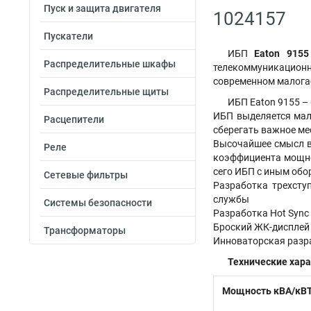
Пуск и защита двигателя
1024157
Пускатели
ИБП
Eaton 9155
Распределительные шкафы
телекоммуникационно
современном малога
Распределительные щиты
ИБП Eaton 9155 –
ИБП выделяется мал
Расцепители
сберегать важное ме
Высочайшее смысл в
Реле
коэффициента мощнос
сего ИБП с иным об
Сетевые фильтры
Разработка трехсту
службы
Системы безопасности
Разработка Hot Sync
Броский ЖК-дисплей 
Трансформаторы
Инноваторская разр
Технические хара
Мощность кВА/кВ