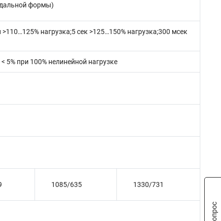
оидальной формы)
 >110…125% нагрузка;5 сек >125…150% нагрузка;300 мсек
; < 5% при 100% нелинейной нагрузке
9
1085/635
1330/731