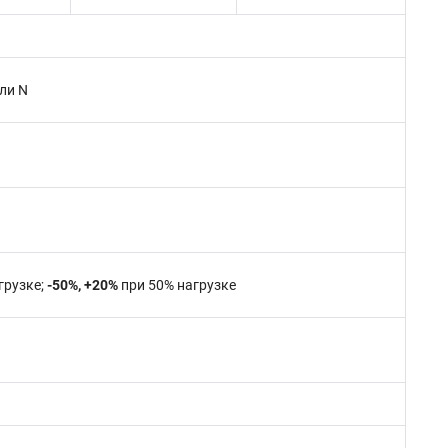
ли N
грузке;
-50%, +20%
при 50% нагрузке