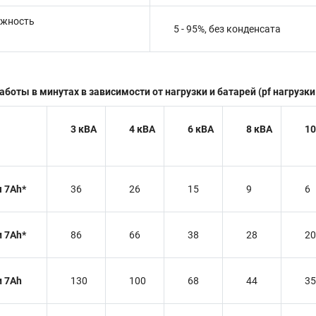
ажность
5 - 95%, без конденсата
оты в минутах в зависимости от нагрузки и батарей (pf нагрузки 
3 кВА
4 кВА
6 кВА
8 кВА
10
я 7Ah*
36
26
15
9
6
и 7Ah*
86
66
38
28
20
и 7Ah
130
100
68
44
35