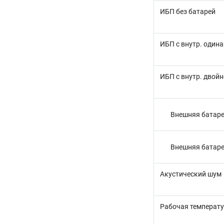
ИБП без батарей
ИБП с внутр. один
ИБП с внутр. двой
Внешняя батаре
Внешняя батаре
Акустический шум
Рабочая температ