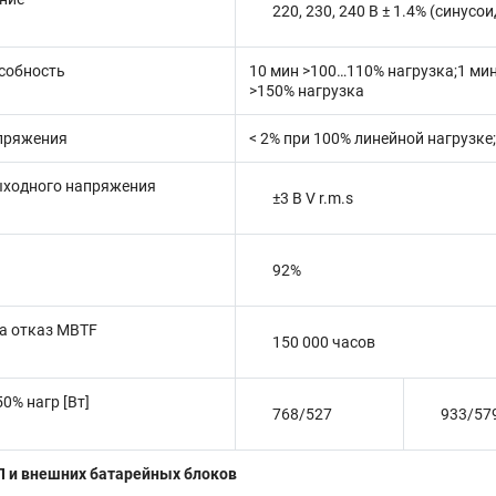
220, 230, 240 В ± 1.4% (синус
собность
10 мин >100…110% нагрузка;1 мин
>150% нагрузка
пряжения
< 2% при 100% линейной нагрузке
ыходного напряжения
±3 В V r.m.s
92%
а отказ MBTF
150 000 часов
0% нагр [Вт]
768/527
933/57
П и внешних батарейных блоков