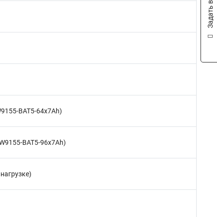
Задать вопрос
PW9155-BAT5-64x7Ah)
(PW9155-BAT5-96x7Ah)
 нагрузке)