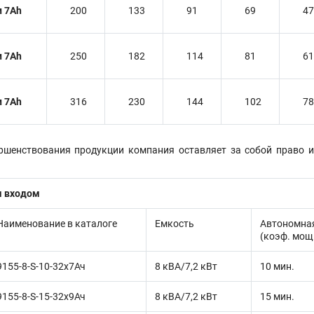
и 7Ah
200
133
91
69
47
и 7Ah
250
182
114
81
61
и 7Ah
316
230
144
102
78
ершенствования продукции компания оставляет за собой право 
м входом
Наименование в каталоге
Емкость
Автономна
(коэф. мощ
9155-8-S-10-32x7Ач
8 кВА/7,2 кВт
10 мин.
9155-8-S-15-32x9Ач
8 кВА/7,2 кВт
15 мин.