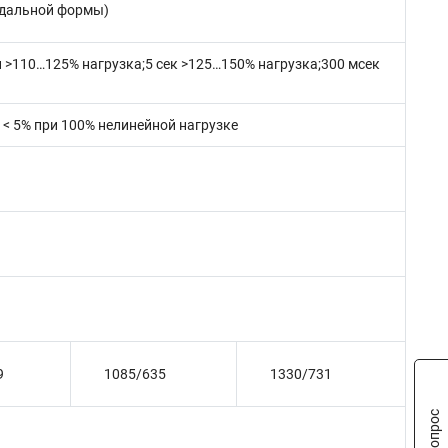
оидальной формы)
 >110…125% нагрузка;5 сек >125…150% нагрузка;300 мсек
; < 5% при 100% нелинейной нагрузке
9
1085/635
1330/731