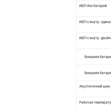
ИБП без батарей
ИБП с внутр. один
ИБП с внутр. двой
Внешняя батаре
Внешняя батаре
Акустический шум
Рабочая температ