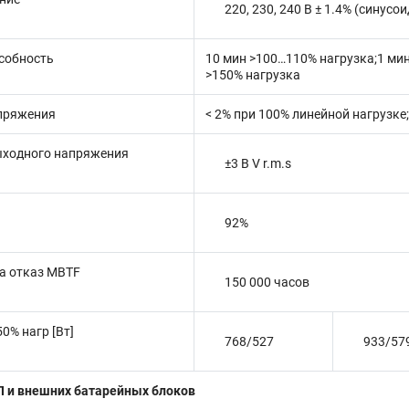
220, 230, 240 В ± 1.4% (синус
собность
10 мин >100…110% нагрузка;1 мин
>150% нагрузка
пряжения
< 2% при 100% линейной нагрузке
ыходного напряжения
±3 В V r.m.s
92%
а отказ MBTF
150 000 часов
0% нагр [Вт]
768/527
933/57
П и внешних батарейных блоков