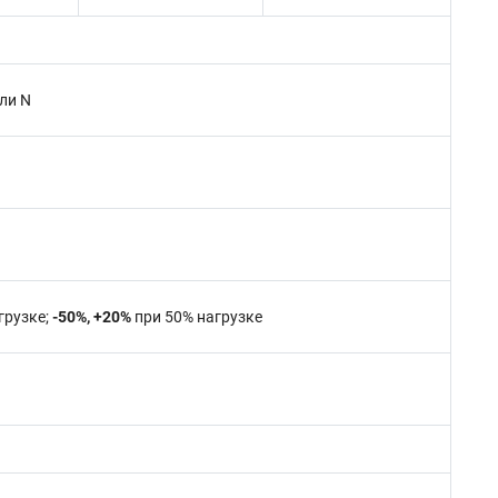
ли N
грузке;
-50%, +20%
при 50% нагрузке