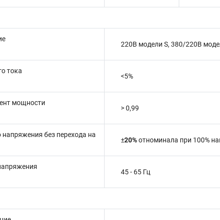
ие
220В модели S, 380/220В моде
о тока
<5%
ент мощности
> 0,99
 напряжения без перехода на
±
20%
отноминала
при 100% на
 напряжения
45 - 65 Гц
ние