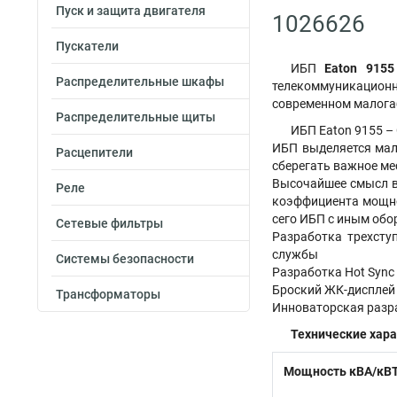
Пуск и защита двигателя
1026626
Пускатели
ИБП
Eaton 9155
Распределительные шкафы
телекоммуникационно
современном малога
Распределительные щиты
ИБП Eaton 9155 –
ИБП выделяется мал
Расцепители
сберегать важное ме
Высочайшее смысл в
Реле
коэффициента мощнос
сего ИБП с иным об
Сетевые фильтры
Разработка трехсту
службы
Системы безопасности
Разработка Hot Sync
Броский ЖК-дисплей 
Трансформаторы
Инноваторская разр
Технические хара
Мощность кВА/кВ