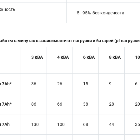
ажность
5 - 95%, без конденсата
оты в минутах в зависимости от нагрузки и батарей (pf нагрузки 
3 кВА
4 кВА
6 кВА
8 кВА
10
я 7Ah*
36
26
15
9
6
и 7Ah*
86
66
38
28
20
и 7Ah
130
100
68
44
35