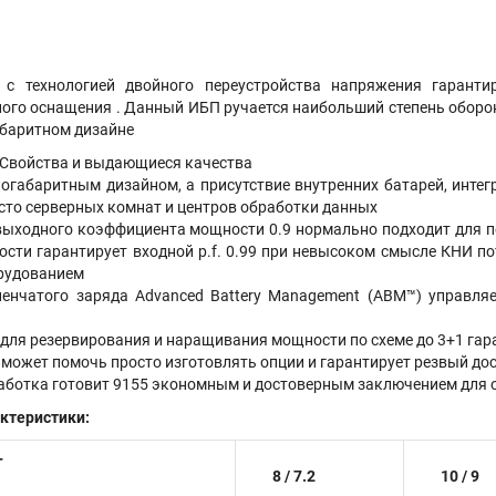
с технологией двойного переустройства напряжения гарантир
го оснащения . Данный ИБП ручается наибольший степень обороны
баритном дизайне
 Свойства и выдающиеся качества
огабаритным дизайном, а присутствие внутренних батарей, интег
сто серверных комнат и центров обработки данных
ыходного коэффициента мощности 0.9 нормально подходит для п
ти гарантирует входной p.f. 0.99 при невысоком смысле КНИ по
орудованием
пенчатого заряда Advanced Battery Management (ABM™) управля
 для резервирования и наращивания мощности по схеме до 3+1 гар
может помочь просто изготовлять опции и гарантирует резвый дос
аботка готовит 9155 экономным и достоверным заключением для 
ктеристики:
Т
8 / 7.2
10 / 9