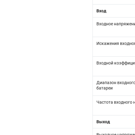
Вход
Входное напряжен
Искажения входног
Входной коэффици
Диапазон входного
батареи
Частота входного
Выход
Выходное напряже