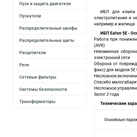
Пуск и защита двигателя
ИБП для компа 
Пускатели
электропитания и н
например и жилища
Распределительные шкафы
ИБП Eaton 5E - О
Работа при понижен
Распределительные щиты
(AVR)
Неизменная оборона
Расцепители
электронной сети
Оборона от поврежд
Реле
факс) для модели 5Е
Несложное включение
Сетевые фильтры
Спасибо малогабари
Несложное управлен
Системы безопасности
Залог 2 года
Трансформаторы
Технические хар
Основные пара