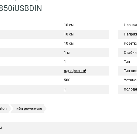
850iUSBDIN
10 см
Назнач
10 см
Напряж
10 см
Розетк
1 кг
Стабил
1
Тип
однофазный
Тип ак
500
Устано
1
Холодн
aton
ибп powerware
ы