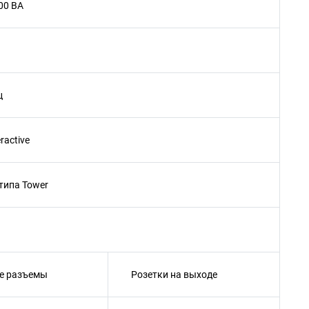
00 ВА
ц
eractive
типа Tower
е разъемы
Розетки на выходе