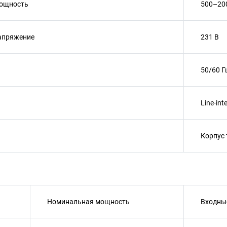
ощность
500–20
апряжение
231 В
50/60 Г
Line-int
Корпус 
Номинальная мощность
Входны