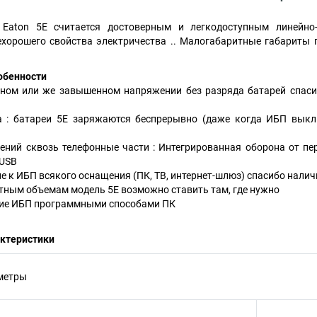
Eaton 5E считается достоверным и легкодоступным линейно
ехорошего свойства электричества .. Малогабаритные габариты 
собенности
ном или же завышенном напряжении без разряда батарей спаси
 : батареи 5Е заряжаются беспрерывно (даже когда ИБП выкл
ений сквозь телефонные части : Интегрированная оборона от пе
 USB
 к ИБП всякого оснащения (ПК, ТВ, интернет-шлюз) спасибо наличи
тным объемам модель 5Е возможно ставить там, где нужно
ие ИБП программными способами ПК
актеристики
метры