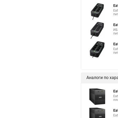
Ea
Ea
пи
Ea
ИБ
пи
Ea
Ea
пи
Аналоги по хар
Ea
Ea
пл
Ea
Ea