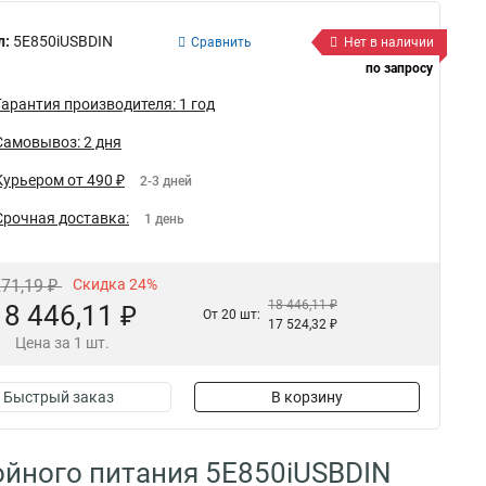
л:
5E850iUSBDIN
Сравнить
Нет в наличии
по запросу
Гарантия производителя: 1 год
Самовывоз: 2 дня
Курьером от 490 ₽
2-3 дней
Срочная доставка:
1 день
271,19 ₽
Скидка 24%
18 446,11 ₽
18 446,11 ₽
От 20 шт:
17 524,32 ₽
Цена за 1 шт.
Быстрый заказ
В корзину
ойного питания 5E850iUSBDIN