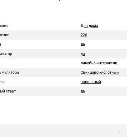
ение
Для дома
ение
220
и
да
изатор
да
линейно-интерактивный
кумулятора
Свинцово-кислотный
вка
напольный
ый старт
да