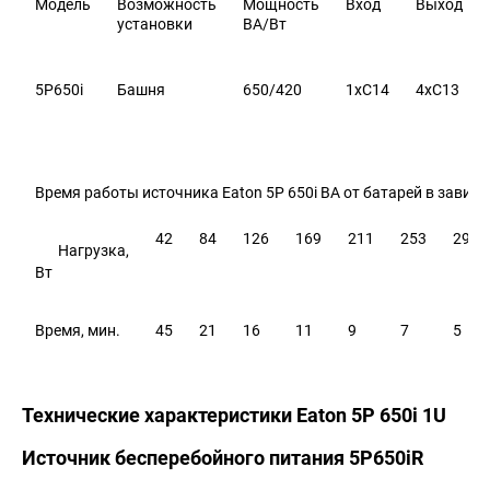
Модель
Возможность
Мощность
Вход
Выход
установки
ВА/Вт
5P650i
Башня
650/420
1хC14
4хC13
Время работы источника Eaton 5P 650i ВА от батарей в зависи
42
84
126
169
211
253
295
Нагрузка,
Вт
Время, мин.
45
21
16
11
9
7
5
Технические характеристики Eaton 5P 650i 1U
Источник бесперебойного питания 5P650iR