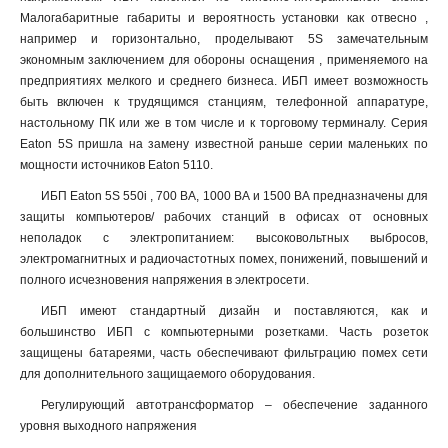
Малогабаритные габариты и вероятность установки как отвесно ,
например и горизонтально, проделывают 5S замечательным
экономным заключением для обороны оснащения , применяемого на
предприятиях мелкого и среднего бизнеса. ИБП имеет возможность
быть включен к трудящимся станциям, телефонной аппаратуре,
настольному ПК или же в том числе и к торговому терминалу. Серия
Eaton 5S пришла на замену известной раньше серии маленьких по
мощности источников Eaton 5110.
ИБП Eaton 5S 550i , 700 ВА, 1000 ВА и 1500 ВА предназначены для
защиты компьютеров/ рабочих станций в офисах от основных
неполадок с электропитанием: высоковольтных выбросов,
электромагнитных и радиочастотных помех, понижений, повышений и
полного исчезновения напряжения в электросети.
ИБП имеют стандартный дизайн и поставляются, как и
большинство ИБП с компьютерными розетками. Часть розеток
защищены батареями, часть обеспечивают фильтрацию помех сети
для дополнительного защищаемого оборудования.
Регулирующий автотрансформатор – обеспечение заданного
уровня выходного напряжения