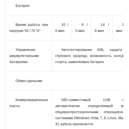
Батарея
Время работы при
10 /
9 /
14 /
11 /
нагрузке 50 / 70 %*
6 мин
5 мин
8 мин
мин
Управление
Автотестирование АКБ, защита о
аккумуляторными
глубокого разряда, возможность холодног
батареями
старта, заменяемые батареи
Обмен данными
Коммуникационные
HID-совместимый USB порт
порты
автоматически определяемый всем
общераспространенными операционным
системами (Windows Vista, 7, 8, Linux, Mac 
X), кабель прилагается