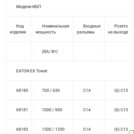
Модели ИБП
Код
Номинальная
Входные
Розетки
изделия
мощность
разъемы
на выходе
(ВА/ Вт)
EATON EX Tower
68180
700 / 630
C14
(6) C13
68181
1000 / 900
C14
(6) C13
68183
1500 / 1350
C14
(6) C13