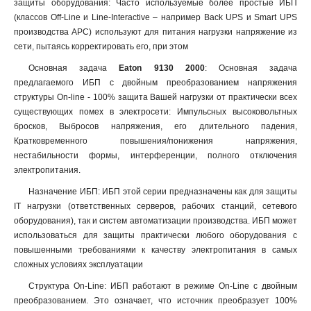
защиты оборудования: Часто используемые более простые ИБП
(классов Off-Line и Line-Interactive – например Back UPS и Smart UPS
производства АРС) используют для питания нагрузки напряжение из
сети, пытаясь корректировать его, при этом
Основная задача
Eaton 9130 2000
: Основная задача
предлагаемого ИБП с двойным преобразованием напряжения
структуры On-line - 100% защита Вашей нагрузки от практически всех
существующих помех в электросети: Импульсных высоковольтных
бросков, Выбросов напряжения, его длительного падения,
Кратковременного повышения/понижения напряжения,
нестабильности формы, интерференции, полного отключения
электропитания.
Назначение ИБП: ИБП этой серии предназначены как для защиты
IT нагрузки (ответственных серверов, рабочих станций, сетевого
оборудования), так и систем автоматизации производства. ИБП может
использоваться для защиты практически любого оборудования с
повышенными требованиями к качеству электропитания в самых
сложных условиях эксплуатации
Структура On-Line: ИБП работают в режиме On-Line с двойным
преобразованием. Это означает, что источник преобразует 100%