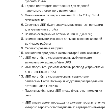
русского языка
Единая платформа построения для моделей
напольного и стоечного исполнения
Минимальные размеры стоечных ИБП – 2U до 3 кВА
включительно
Стоечные ИБП будут сразу комплектоваться рельсами
для крепления в стойку
Возможность режима оптимизации КПД (>95%)
Возможность подключения больших внешних батарей
до 4 часов работы
Сегментирование нагрузки
Технология продления жизни батарей ABM (см ниже)
ИБП могут быть укомплектованы дублирующим
выносным ж/к экраном View UPS
ИБП могут быть укомплектованы распред устройствами
для стоек Eaton ePDU
ИБП могут быть укомплектованы сервисными
байпасами Eaton Hotswap и модулями распределения
питания Eaton FlexPDU
Пассивные фильтры ИБП плохо фильтруют помехи из
сети
ИБП имеют время перехода на аккумуляторы, в течение
которого вероятность “подвисания” сервера/компьютера