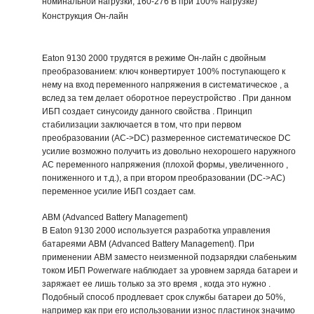
номинальной нагрузки, 160-276 В при 100% нагрузке)
Конструкция Он-лайн
Eaton 9130 2000 трудятся в режиме Он-лайн с двойным
преобразованием: ключ конвертирует 100% поступающего к
нему на вход переменного напряжения в систематическое , а
вслед за тем делает оборотное переустройство . При данном
ИБП создает синусоиду данного свойства . Принцип
стабилизации заключается в том, что при первом
преобразовании (AC->DC) размеренное систематическое DC
усилие возможно получить из довольно нехорошего наружного
AC переменного напряжения (плохой формы, увеличенного ,
пониженного и т.д.), а при втором преобразовании (DC->AC)
переменное усилие ИБП создает сам.
ABM (Advanced Battery Management)
В Eaton 9130 2000 используется разработка управления
батареями ABM (Advanced Battery Management). При
применении АВМ заместо неизменной подзарядки слабеньким
током ИБП Powerware наблюдает за уровнем заряда батареи и
заряжает ее лишь только за это время , когда это нужно .
Подобный способ продлевает срок службы батареи до 50%,
например как при его использовании износ пластинок значимо