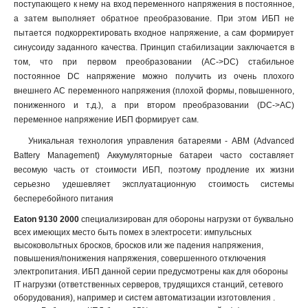
поступающего к нему на вход переменного напряжения в постоянное,
а затем выполняет обратное преобразование. При этом ИБП не
пытается подкорректировать входное напряжение, а сам формирует
синусоиду заданного качества. Принцип стабилизации заключается в
том, что при первом преобразовании (AC->DC) стабильное
постоянное DC напряжение можно получить из очень плохого
внешнего AC переменного напряжения (плохой формы, повышенного,
пониженного и т.д.), а при втором преобразовании (DC->AC)
переменное напряжение ИБП формирует сам.
Уникальная технология управления батареями - ABM (Advanced
Battery Management) Аккумуляторные батареи часто составляет
весомую часть от стоимости ИБП, поэтому продление их жизни
серьезно удешевляет эксплуатационную стоимость системы
бесперебойного питания
Eaton 9130 2000
специализирован для обороны нагрузки от буквально
всех имеющих место быть помех в электросети: импульсных
высоковольтных бросков, бросков или же падения напряжения,
повышения/понижения напряжения, совершенного отключения
электропитания. ИБП данной серии предусмотрены как для обороны
IT нагрузки (ответственных серверов, трудящихся станций, сетевого
оборудования), например и систем автоматизации изготовления .