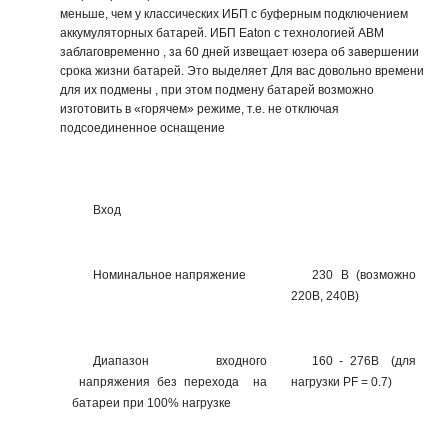
меньше, чем у классических ИБП с буферным подключением
аккумуляторных батарей. ИБП Eaton с технологией ABM
заблаговременно , за 60 дней извещает юзера об завершении
срока жизни батарей. Это выделяет Для вас довольно времени
для их подмены , при этом подмену батарей возможно
изготовить в «горячем» режиме, т.е. не отключая
подсоединенное оснащение
Вход
Номинальное напряжение
230 В (возможно
220В, 240В)
Диапазон входного
160 - 276В (для
напряжения без перехода на
нагрузки PF = 0.7)
батареи при 100% нагрузке