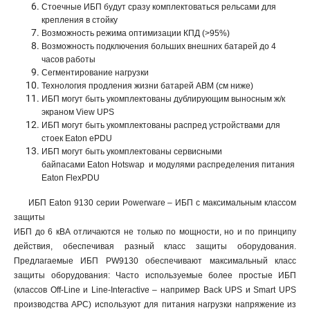
Стоечные ИБП будут сразу комплектоваться рельсами для
крепления в стойку
Возможность режима оптимизации КПД (>95%)
Возможность подключения больших внешних батарей до 4
часов работы
Сегментирование нагрузки
Технология продления жизни батарей ABM (см ниже)
ИБП могут быть укомплектованы дублирующим выносным ж/к
экраном View UPS
ИБП могут быть укомплектованы распред устройствами для
стоек Eaton ePDU
ИБП могут быть укомплектованы сервисными
байпасами Eaton Hotswap и модулями распределения питания
Eaton FlexPDU
ИБП Eaton 9130 серии Powerware – ИБП с максимальным классом
защиты
ИБП до 6 кВА отличаются не только по мощности, но и по принципу
действия, обеспечивая разный класс защиты оборудования.
Предлагаемые ИБП PW9130 обеспечивают максимальный класс
защиты оборудования: Часто используемые более простые ИБП
(классов Off-Line и Line-Interactive – например Back UPS и Smart UPS
производства АРС) используют для питания нагрузки напряжение из