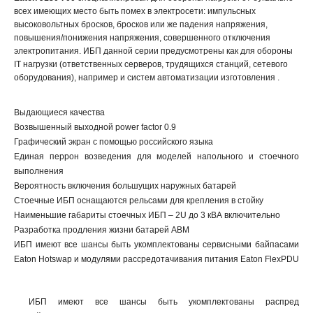
всех имеющих место быть помех в электросети: импульсных
высоковольтных бросков, бросков или же падения напряжения,
повышения/понижения напряжения, совершенного отключения
электропитания. ИБП данной серии предусмотрены как для обороны
IT нагрузки (ответственных серверов, трудящихся станций, сетевого
оборудования), например и систем автоматизации изготовления .
Выдающиеся качества
Возвышенный выходной power factor 0.9
Графический экран с помощью российского языка
Единая перрон возведения для моделей напольного и стоечного
выполнения
Вероятность включения большущих наружных батарей
Стоечные ИБП оснащаются рельсами для крепления в стойку
Наименьшие габариты стоечных ИБП – 2U до 3 кВА включительно
Разработка продления жизни батарей ABM
ИБП имеют все шансы быть укомплектованы сервисными байпасами
Eaton Hotswap и модулями рассредотачивания питания Eaton FlexPDU
ИБП имеют все шансы быть укомплектованы распред