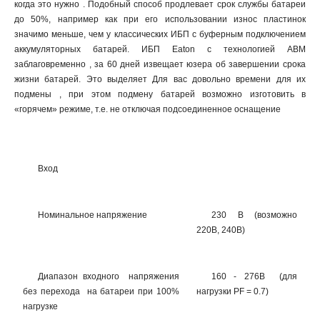
когда это нужно . Подобный способ продлевает срок службы батареи
до 50%, например как при его использовании износ пластинок
значимо меньше, чем у классических ИБП с буферным подключением
аккумуляторных батарей. ИБП Eaton с технологией ABM
заблаговременно , за 60 дней извещает юзера об завершении срока
жизни батарей. Это выделяет Для вас довольно времени для их
подмены , при этом подмену батарей возможно изготовить в
«горячем» режиме, т.е. не отключая подсоединенное оснащение
Вход
Номинальное напряжение
230 В (возможно
220В, 240В)
Диапазон входного напряжения
160 - 276В (для
без перехода на батареи при 100%
нагрузки PF = 0.7)
нагрузке