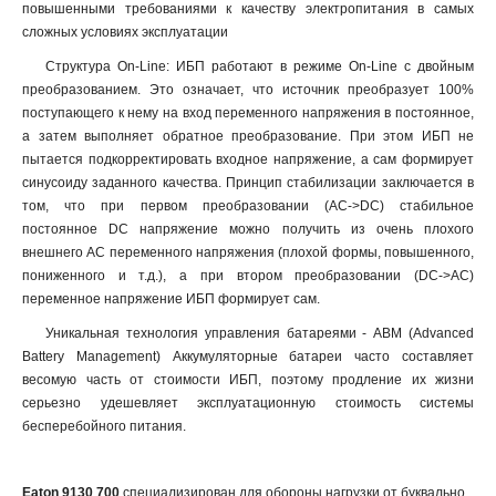
повышенными требованиями к качеству электропитания в самых
сложных условиях эксплуатации
Структура On-Line: ИБП работают в режиме On-Line с двойным
преобразованием. Это означает, что источник преобразует 100%
поступающего к нему на вход переменного напряжения в постоянное,
а затем выполняет обратное преобразование. При этом ИБП не
пытается подкорректировать входное напряжение, а сам формирует
синусоиду заданного качества. Принцип стабилизации заключается в
том, что при первом преобразовании (AC->DC) стабильное
постоянное DC напряжение можно получить из очень плохого
внешнего AC переменного напряжения (плохой формы, повышенного,
пониженного и т.д.), а при втором преобразовании (DC->AC)
переменное напряжение ИБП формирует сам.
Уникальная технология управления батареями - ABM (Advanced
Battery Management) Аккумуляторные батареи часто составляет
весомую часть от стоимости ИБП, поэтому продление их жизни
серьезно удешевляет эксплуатационную стоимость системы
бесперебойного питания.
Eaton 9130 700
специализирован для обороны нагрузки от буквально