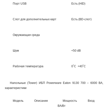
Порт USB
Есть (HID)
Слот для дополнительных карт
Есть (BD-слот)
Окружающая среда
Шум
<50 dB
Рабочая температура
0˚C +40˚C
Напольные (Tower) ИБП Powerware Eaton 9130 700 – 6000 ВА,
характеристики
Модель
Описание
Мощность
Вход
В
ВА/Вт