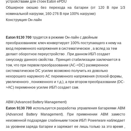
устройствами для стоек Eaton ePDU
Обширное окошко без перехода на батареи (от 120 В при 1/3
номинальной нагрузки, 160-276 В при 100% нагрузке)
Конструкция Он-лайн
Eaton 9130 700
трудятся в режиме Он-лайн с двойным
преобразованием: ключ конвертирует 100% поступающего к нему на
вход переменного напряжения в систематическое , а вслед за тем
делает оборотное переустройство . При данном ИБП создает
синусоиду данного свойства . Принцип стабилизации заключается в
том, что при первом преобразовании (AC->DC) размеренное
систематическое DC усилие возможно получить из довольно
нехорошего наружного AC переменного напряжения (плохой формы,
увеличенного , пониженного и т.д.), а при втором преобразовании (DC-
>AC) переменное усилие ИБП создает сам.
ABM (Advanced Battery Management)
Eaton 9130 700
используется разработка управления батареями ABM
(Advanced Battery Management). При применении АВМ заместо
неизменной подзарядки слабеньким током ИБП Powerware наблюдает
за уровнем заряда батареи и заряжает ее лишь только за это время ,