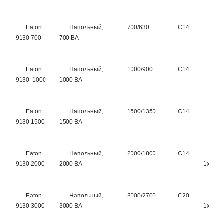
Eaton
Напольный,
700/630
C14
6
9130 700
700 ВА
Eaton
Напольный,
1000/900
C14
6
9130 1000
1000 ВА
Eaton
Напольный,
1500/1350
C14
6
9130 1500
1500 ВА
Eaton
Напольный,
2000/1800
C14
8
9130 2000
2000 ВА
1хC1
Eaton
Напольный,
3000/2700
C20
8
9130 3000
3000 ВА
1хC1