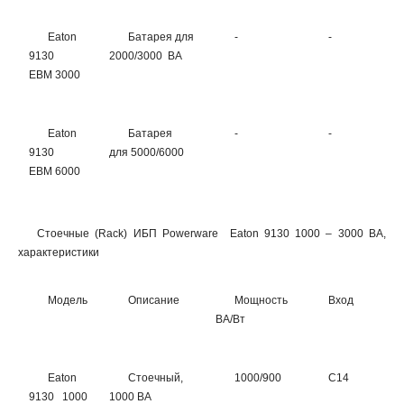
Eaton
Батарея для
-
-
-
9130
2000/3000 ВА
EBM 3000
Eaton
Батарея
-
-
-
9130
для 5000/6000
EBM 6000
Стоечные (Rack) ИБП Powerware Eaton 9130 1000 – 3000 ВА,
характеристики
Модель
Описание
Мощность
Вход
В
ВА/Вт
Eaton
Стоечный,
1000/900
C14
6
9130 1000
1000 ВА