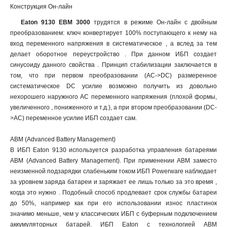
Конструкция Он-лайн
Eaton 9130 EBM 3000
трудятся в режиме Он-лайн с двойным
преобразованием: ключ конвертирует 100% поступающего к нему на
вход переменного напряжения в систематическое , а вслед за тем
делает оборотное переустройство . При данном ИБП создает
синусоиду данного свойства . Принцип стабилизации заключается в
том, что при первом преобразовании (AC->DC) размеренное
систематическое DC усилие возможно получить из довольно
нехорошего наружного AC переменного напряжения (плохой формы,
увеличенного , пониженного и т.д.), а при втором преобразовании (DC-
>AC) переменное усилие ИБП создает сам.
ABM (Advanced Battery Management)
В ИБП Eaton 9130 используется разработка управления батареями
ABM (Advanced Battery Management). При применении АВМ заместо
неизменной подзарядки слабеньким током ИБП Powerware наблюдает
за уровнем заряда батареи и заряжает ее лишь только за это время ,
когда это нужно . Подобный способ продлевает срок службы батареи
до 50%, например как при его использовании износ пластинок
значимо меньше, чем у классических ИБП с буферным подключением
аккумуляторных батарей. ИБП Eaton с технологией ABM