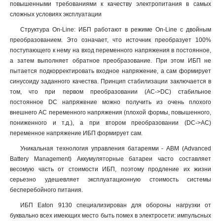
повышенными требованиями к качеству электропитания в самых
сложных условиях эксплуатации
Структура On-Line: ИБП работают в режиме On-Line с двойным
преобразованием. Это означает, что источник преобразует 100%
поступающего к нему на вход переменного напряжения в постоянное,
а затем выполняет обратное преобразование. При этом ИБП не
пытается подкорректировать входное напряжение, а сам формирует
синусоиду заданного качества. Принцип стабилизации заключается в
том, что при первом преобразовании (AC->DC) стабильное
постоянное DC напряжение можно получить из очень плохого
внешнего AC переменного напряжения (плохой формы, повышенного,
пониженного и т.д.), а при втором преобразовании (DC->AC)
переменное напряжение ИБП формирует сам.
Уникальная технология управления батареями - ABM (Advanced
Battery Management) Аккумуляторные батареи часто составляет
весомую часть от стоимости ИБП, поэтому продление их жизни
серьезно удешевляет эксплуатационную стоимость системы
бесперебойного питания.
ИБП Eaton 9130 специализирован для обороны нагрузки от
буквально всех имеющих место быть помех в электросети: импульсных