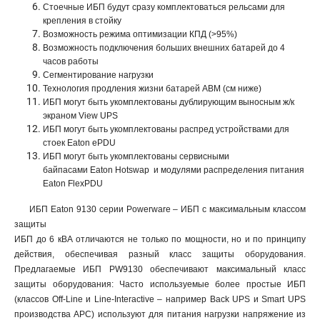
Стоечные ИБП будут сразу комплектоваться рельсами для
крепления в стойку
Возможность режима оптимизации КПД (>95%)
Возможность подключения больших внешних батарей до 4
часов работы
Сегментирование нагрузки
Технология продления жизни батарей ABM (см ниже)
ИБП могут быть укомплектованы дублирующим выносным ж/к
экраном View UPS
ИБП могут быть укомплектованы распред устройствами для
стоек Eaton ePDU
ИБП могут быть укомплектованы сервисными
байпасами Eaton Hotswap и модулями распределения питания
Eaton FlexPDU
ИБП Eaton 9130 серии Powerware – ИБП с максимальным классом
защиты
ИБП до 6 кВА отличаются не только по мощности, но и по принципу
действия, обеспечивая разный класс защиты оборудования.
Предлагаемые ИБП PW9130 обеспечивают максимальный класс
защиты оборудования: Часто используемые более простые ИБП
(классов Off-Line и Line-Interactive – например Back UPS и Smart UPS
производства АРС) используют для питания нагрузки напряжение из