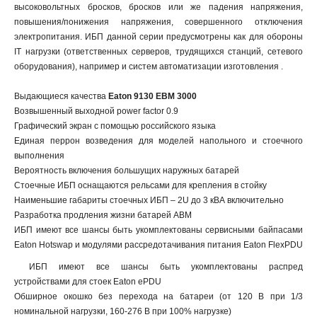
высоковольтных бросков, бросков или же падения напряжения,
повышения/понижения напряжения, совершенного отключения
электропитания. ИБП данной серии предусмотрены как для обороны
IT нагрузки (ответственных серверов, трудящихся станций, сетевого
оборудования), например и систем автоматизации изготовления .
Выдающиеся качества
Eaton 9130 EBM 3000
Возвышенный выходной power factor 0.9
Графический экран с помощью российского языка
Единая перрон возведения для моделей напольного и стоечного
выполнения
Вероятность включения большущих наружных батарей
Стоечные ИБП оснащаются рельсами для крепления в стойку
Наименьшие габариты стоечных ИБП – 2U до 3 кВА включительно
Разработка продления жизни батарей ABM
ИБП имеют все шансы быть укомплектованы сервисными байпасами
Eaton Hotswap и модулями рассредотачивания питания Eaton FlexPDU
ИБП имеют все шансы быть укомплектованы распред
устройствами для стоек Eaton ePDU
Обширное окошко без перехода на батареи (от 120 В при 1/3
номинальной нагрузки, 160-276 В при 100% нагрузке)