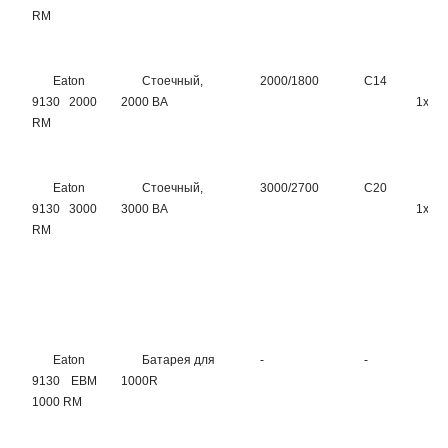
RM
Eaton
Стоечный,
2000/1800
C14
8
9130 2000
2000 ВА
1хC1
RM
Eaton
Стоечный,
3000/2700
C20
8
9130 3000
3000 ВА
1хC1
RM
Eaton
Батарея для
-
-
-
9130 EBM
1000R
1000 RM