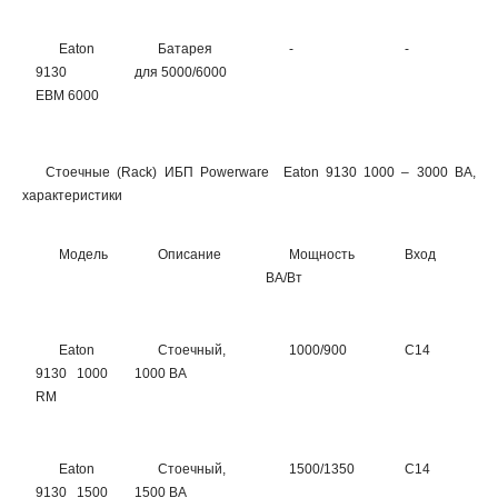
Eaton
Батарея
-
-
-
9130
для 5000/6000
EBM 6000
Стоечные (Rack) ИБП Powerware Eaton 9130 1000 – 3000 ВА,
характеристики
Модель
Описание
Мощность
Вход
В
ВА/Вт
Eaton
Стоечный,
1000/900
C14
6
9130 1000
1000 ВА
RM
Eaton
Стоечный,
1500/1350
C14
6
9130 1500
1500 ВА