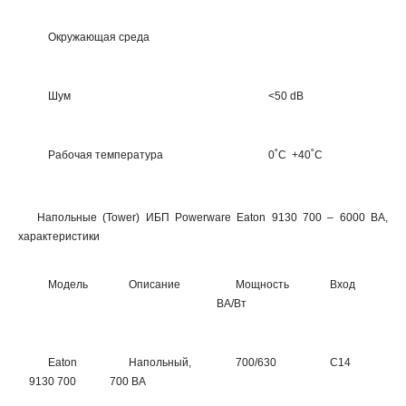
Окружающая среда
Шум
<50 dB
Рабочая температура
0˚C +40˚C
Напольные (Tower) ИБП Powerware Eaton 9130 700 – 6000 ВА,
характеристики
Модель
Описание
Мощность
Вход
В
ВА/Вт
Eaton
Напольный,
700/630
C14
6
9130 700
700 ВА