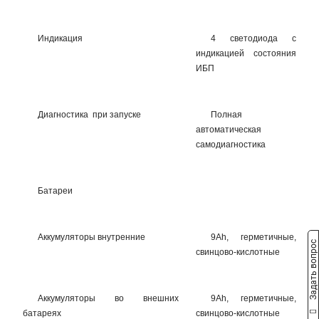
Индикация
4 светодиода с
индикацией состояния
ИБП
Диагностика при запуске
Полная
автоматическая
самодиагностика
Батареи
Аккумуляторы внутренние
9Ah, герметичные,
Задать вопрос
свинцово-кислотные
Аккумуляторы во внешних
9Ah, герметичные,
батареях
свинцово-кислотные