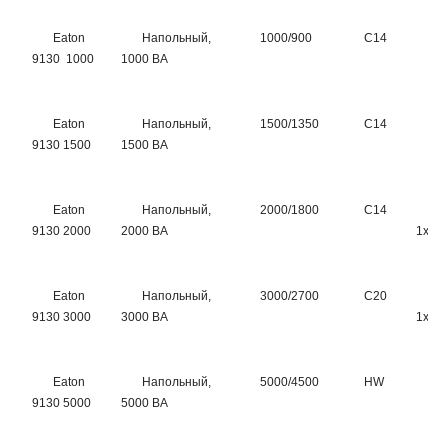
Eaton
Напольный,
1000/900
C14
6
9130 1000
1000 ВА
Eaton
Напольный,
1500/1350
C14
6
9130 1500
1500 ВА
Eaton
Напольный,
2000/1800
C14
8
9130 2000
2000 ВА
1хC1
Eaton
Напольный,
3000/2700
C20
8
9130 3000
3000 ВА
1хC1
Eaton
Напольный,
5000/4500
HW
H
9130 5000
5000 ВА