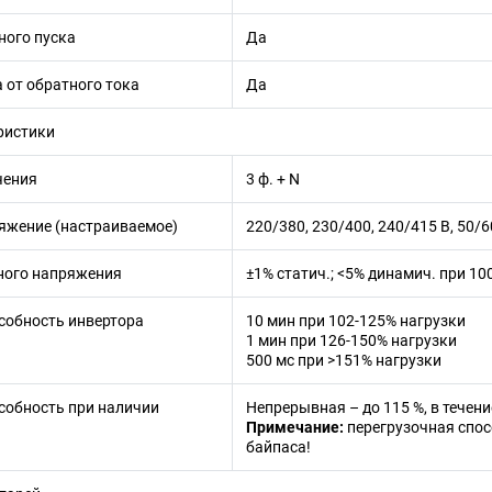
ного пуска
Да
 от обратного тока
Да
ристики
чения
3 ф. + N
яжение (настраиваемое)
220/380, 230/400, 240/415 В, 50/6
ного напряжения
±1% статич.; <5% динамич. при 1
собность инвертора
10 мин при 102-125% нагрузки
1 мин при 126-150% нагрузки
500 мс при >151% нагрузки
собность при наличии
Непрерывная – до 115 %, в течени
Примечание:
перегрузочная спо
байпаса!