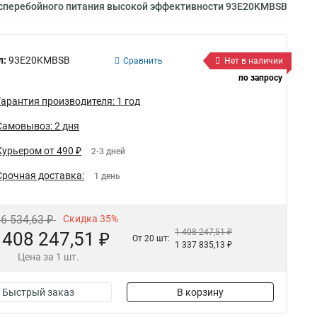
бесперебойного питания высокой эффективности 93E20KMBSB
л:
93E20KMBSB
Сравнить
Нет в наличии
по запросу
Гарантия производителя: 1 год
Самовывоз: 2 дня
Курьером от 490 ₽
2-3 дней
Срочная доставка:
1 день
66 534,63 ₽
Скидка 35%
1 408 247,51 ₽
 408 247,51 ₽
От 20 шт:
1 337 835,13 ₽
Цена за 1 шт.
Быстрый заказ
В корзину