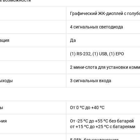
е возможности
Графический ЖК-дисплей с голуб
4 сигнальных светодиода
ация
Да
(1) RS-232, (1) USB, (1) EPO
2 мини-слота для установки ком
выходы
3 сигнальных входа
ты
От 0 ºC до +40 ºC
ния
От -25 ºC до +55 ºC без батарей
от +15 ºC до +25 ºC с батареями