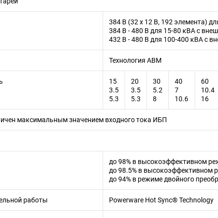
тарей
384 В (32 x 12 В, 192 элемента) 
384 В - 480 В для 15-80 кВA с вн
432 В - 480 В для 100-400 кВA с 
Технология ABM
ь
15
20
30
40
60
3.5
3.5
5.2
7
10.4
5.3
5.3
8
10.6
16
ничен максимальным значением входного тока ИБП
до 98% в высокоэффективном реж
до 98.5% в высокоэффективном р
до 94% в режиме двойного преоб
лельной работы
Powerware Hot Sync® Technology