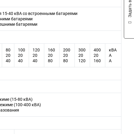
Задать вопрос
для 15-40 кВA со встроенными батареями
ешними батареями
внешними батареями
80
100
120
160
200
300
400
кВА
20
20
20
20
20
20
20
A
40
40
40
80
80
120
160
A
име (15-80 кВA)
ежиме (100-400 кВA)
разования