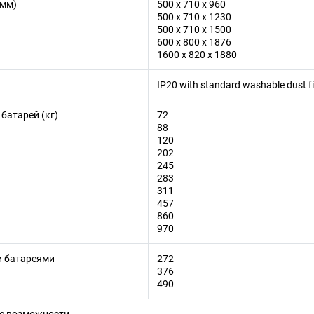
(мм)
500 x 710 x 960
500 x 710 x 1230
500 x 710 x 1500
600 x 800 x 1876
1600 x 820 x 1880
IP20 with standard washable dust fi
 батарей (кг)
72
88
120
202
245
283
311
457
860
970
и батареями
272
376
490