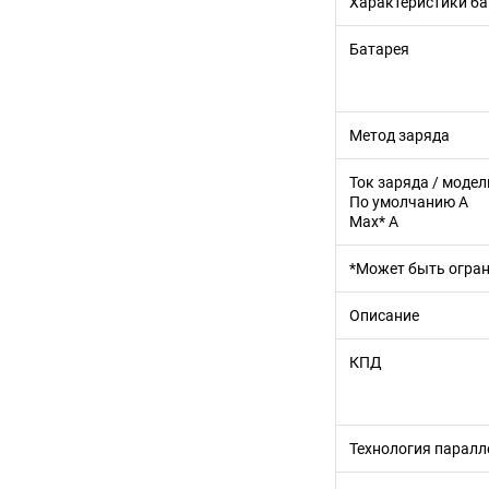
Характеристики ба
Батарея
Метод заряда
Ток заряда / модел
По умолчанию A
Max* A
*Может быть огра
Описание
КПД
Технология парал