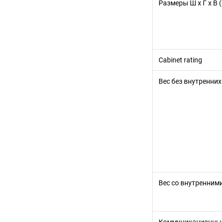
Размеры Ш x Г x В 
Cabinet rating
Вес без внутренних
Вес со внутренним