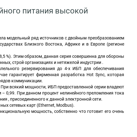
ойного питания высокой
нила модельный ряд источников с двойным преобразованием
ударствах Близкого Востока, Африке и в Европе (регионе
,5 %). Этим образом, данная серия совершенна для обороны
нных, строй организациях и нетяжелой индустрии .
ллельного резервирования до 4-х ИБП для обеспечивания
чае гарантирует фирменная разработка Hot Sync, которая
рядов коммуникации.
кВA. При всякий мощности, ИБП предоставленной серии владеют
 0,99. При данном процент нелинейного преломления тока
ния , присоединенного к данной электронной сети.
х сетевых карт (Ethernet, Modbus).
ункциональную мощность, собственно что готовит его очень