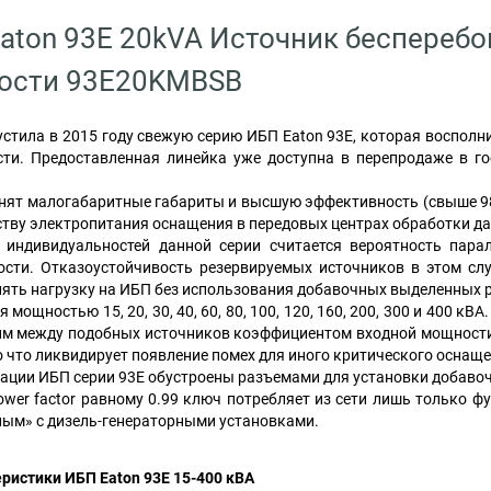
aton 93E 20kVA Источник беспереб
ости 93E20KMBSB
стила в 2015 году свежую серию ИБП Eaton 93Е, которая воспол
ти. Предоставленная линейка уже доступна в перепродаже в гос
нят малогабаритные габариты и высшую эффективность (свыше 98
ству электропитания оснащения в передовых центрах обработки да
индивидуальностей данной серии считается вероятность пара
сти. Отказоустойчивость резервируемых источников в этом слу
лять нагрузку на ИБП без использования добавочных выделенных 
мощностью 15, 20, 30, 40, 60, 80, 100, 120, 160, 200, 300 и 400 
м между подобных источников коэффициентом входной мощности –
о что ликвидирует появление помех для иного критического оснаще
ации ИБП серии 93Е обустроены разъемами для установки добавочны
wer factor равному 0.99 ключ потребляет из сети лишь только ф
ым» с дизель-генераторными установками.
ристики ИБП Eaton 93Е 15-400 кВА