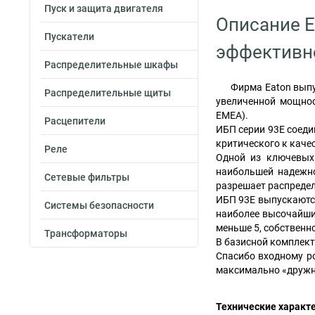
Пуск и защита двигателя
Описание E
Пускатели
эффективн
Распределительные шкафы
Фирма Eaton выпу
Распределительные щиты
увеличенной мощнос
ЕМЕА).
Расцепители
ИБП серии 93Е соеди
критического к каче
Реле
Одной из ключевых 
наибольшей надежно
Сетевые фильтры
разрешает распреде
ИБП 93Е выпускаются 
Системы безопасности
наиболее высочайши
меньше 5, собственн
Трансформаторы
В базисной комплект
Спасибо входному po
максимально «дружн
Технические характе