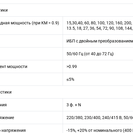
тики
ная мощность (при КМ = 0.9)
15,30,40, 60, 80, 100, 120, 160, 200
13.5, 18, 27, 36, 54, 72, 90, 108, 14
ИБП с двойным преобразование
50/60 Гц (от 40 до 72 Гц)
ент мощности
>0.99
≤5%
истики
ния
3 ф. + N
яжение
220/380, 230/400, 240/415 В, 50/6
о напряжения
-15%, +20% от номинального (400 