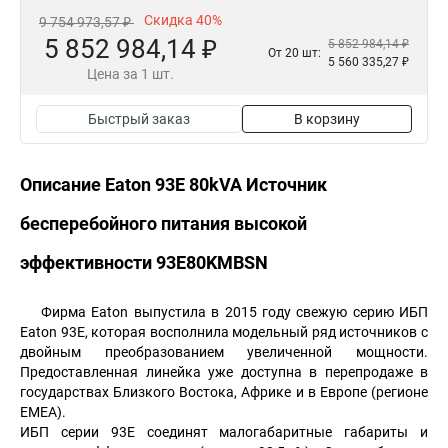
Скидка 40%
9 754 973,57 ₽
5 852 984,14 ₽
5 852 984,14 ₽
От 20 шт:
5 560 335,27 ₽
Цена за 1 шт.
Быстрый заказ
В корзину
Описание Eaton 93E 80kVA Источник
бесперебойного питания высокой
эффективности 93E80KMBSN
Фирма Eaton выпустила в 2015 году свежую серию ИБП
Eaton 93Е, которая восполнила модельный ряд источников с
двойным преобразованием увеличенной мощности.
Предоставленная линейка уже доступна в перепродаже в
государствах Близкого Востока, Африке и в Европе (регионе
ЕМЕА).
ИБП серии 93Е соединят малогабаритные габариты и