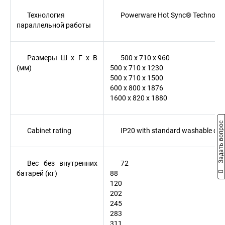
Технология
Powerware Hot Sync® Technolog
параллельной работы
Размеры Ш x Г x В
500 x 710 x 960
(мм)
500 x 710 x 1230
500 x 710 x 1500
600 x 800 x 1876
1600 x 820 x 1880
Задать вопрос
Cabinet rating
IP20 with standard washable dust 
Вес без внутренних
72
батарей (кг)
88
120
202
245
283
311