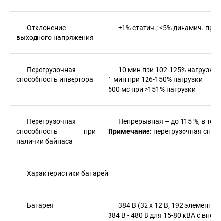
Отклонение
±1% статич.; <5% динамич. при
выходного напряжения
Перегрузочная
10 мин при 102-125% нагрузки
способность инвертора
1 мин при 126-150% нагрузки
500 мс при >151% нагрузки
Перегрузочная
Непрерывная – до 115 %, в тече
способность при
Примечание:
перегрузочная спос
наличии байпаса
Характеристики батарей
Батарея
384 В (32 x 12 В, 192 элемента
384 В - 480 В для 15-80 кВA с вне