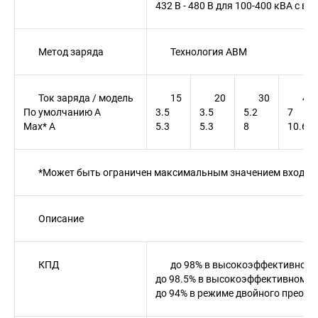
432 В - 480 В для 100-400 кВA с 
Метод заряда
Технология ABM
Ток заряда / модель
15
20
30
40
По умолчанию A
3.5
3.5
5.2
7
Max* A
5.3
5.3
8
10.6
*Может быть ограничен максимальным значением входно
Описание
КПД
до 98% в высокоэффективном р
до 98.5% в высокоэффективном ре
до 94% в режиме двойного преобр