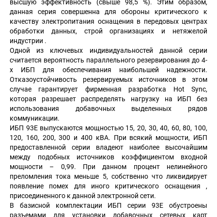
высшую эффективность (свыше 98,5 %). Этим образом,
данная серия совершенна для обороны критического к
качеству электропитания оснащения в передовых центрах
обработки данных, строй организациях и нетяжелой
индустрии .
Одной из ключевых индивидуальностей данной серии
считается вероятность параллельного резервирования до 4-
х ИБП для обеспечивания наибольшей надежности.
Отказоустойчивость резервируемых источников в этом
случае гарантирует фирменная разработка Hot Sync,
которая разрешает распределять нагрузку на ИБП без
использования добавочных выделенных рядов
коммуникации.
ИБП 93Е выпускаются мощностью 15, 20, 30, 40, 60, 80, 100,
120, 160, 200, 300 и 400 кВA. При всякий мощности, ИБП
предоставленной серии владеют наиболее высочайшим
между подобных источников коэффициентом входной
мощности – 0,99. При данном процент нелинейного
преломления тока меньше 5, собственно что ликвидирует
появление помех для иного критического оснащения ,
присоединенного к данной электронной сети.
В базисной комплектации ИБП серии 93Е обустроены
разъемами для установки добавочных сетевых карт