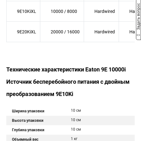
Задать вопрос
9E10KiXL
10000 / 8000
Hardwired
Hardw
9E20KiXL
20000 / 16000
Hardwired
Hardw
Технические характеристики Eaton 9E 10000i
Источник бесперебойного питания с двойным
преобразованием 9E10Ki
10 см
Ширина упаковки
10 см
Высота упаковки
10 см
Глубина упаковки
1 кг
Объемный вес