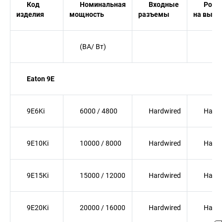
Код
Номинальная
Входные
Розе
изделия
мощность
разъемы
на выхо
(ВА/ Вт)
Eaton 9E
9E6Ki
6000 / 4800
Hardwired
Hardw
9E10Ki
10000 / 8000
Hardwired
Hardw
9E15Ki
15000 / 12000
Hardwired
Hardw
9E20Ki
20000 / 16000
Hardwired
Hardw