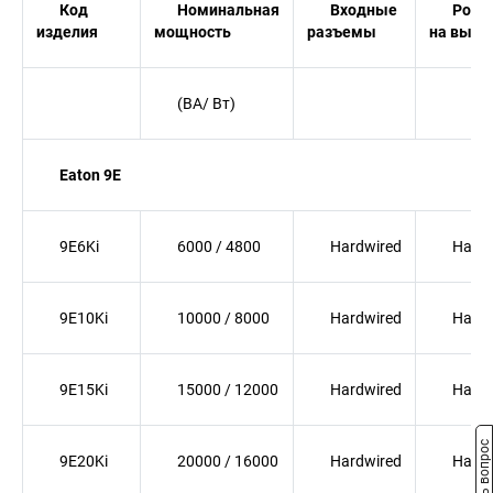
Код
Номинальная
Входные
Розе
изделия
мощность
разъемы
на выхо
(ВА/ Вт)
Eaton 9E
9E6Ki
6000 / 4800
Hardwired
Hardw
9E10Ki
10000 / 8000
Hardwired
Hardw
9E15Ki
15000 / 12000
Hardwired
Hardw
Задать вопрос
9E20Ki
20000 / 16000
Hardwired
Hardw