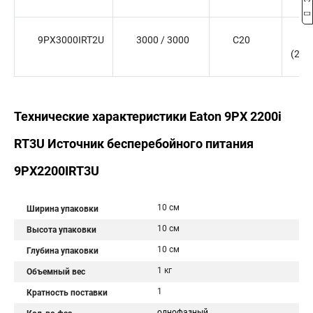
9PX3000IRT2U
3000 / 3000
C20
(
(2) 
Технические характеристики Eaton 9PX 2200i
RT3U Источник бесперебойного питания
9PX2200IRT3U
10 см
Ширина упаковки
10 см
Высота упаковки
10 см
Глубина упаковки
1 кг
Объемный вес
1
Кратность поставки
однофазный