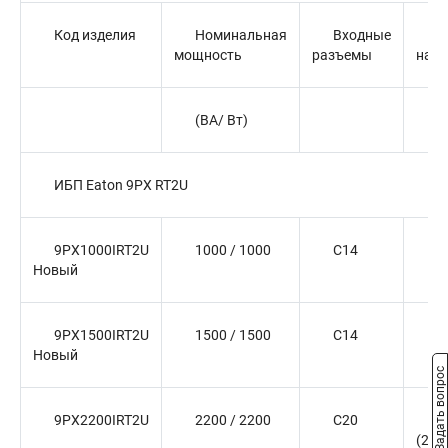
Код изделия
Номинальная
Входные
Р
мощность
разъемы
на в
(ВА/ Вт)
ИБП Eaton 9PX RT2U
9PX1000IRT2U
1000 / 1000
C14
(
Новый
9PX1500IRT2U
1500 / 1500
C14
(
Новый
Задать вопрос
9PX2200IRT2U
2200 / 2200
C20
(
(2) 