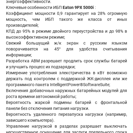
энергоэффективности.
Ключевые особенности ИБП
Eaton 9PX 5000i
:
Коэффициент мощности 0,9 гарантирует на 28% огромную
мощность, чем ИБП такого же класса от иных
производителей;
КПД до 95% в режиме двойного переустройства и до 98% в
высокоэффективном режиме;
Свежий большущий ж/к экран с русским языком
поворачивается на 45° для удобства считывания
информации;
Разработка ABM разрешает продлить срок службы батарей
и улучшить процесс их подзарядки;
Измерение употребления элекстричества в кВт возможно
держать под контролем с поддержкой ЖК-дисплея или же
программного пакета IntelligentPower®SoftwareSuite;
Включения добавочных наружных батарейных модулей для
роста времени автономной работы;
Вероятность жаркой подмены батарей с фронтальной
панели без отключения питания нагрузки.
Вероятность удаленного перезапуска нагрузки (например,
зависшего компьютера).
Управление нагрузкой в разделах разрешает выключать
несущественное оснащение для заслуги предельного срока