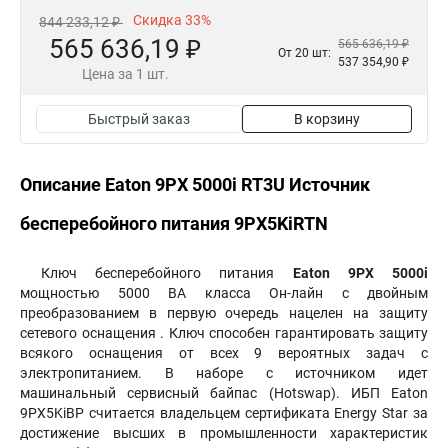
Скидка 33%
844 233,12 ₽
565 636,19 ₽
565 636,19 ₽
От 20 шт:
537 354,90 ₽
Цена за 1 шт.
Быстрый заказ
В корзину
Описание Eaton 9PX 5000i RT3U Источник
бесперебойного питания 9PX5KiRTN
Ключ бесперебойного питания
Eaton 9PX 5000i
мощностью 5000 ВА класса Он-лайн c двойным
преобразованием в первую очередь нацелен на защиту
сетевого оснащения . Ключ способен гарантировать защиту
всякого оснащения от всех 9 вероятных задач с
электропитанием. В наборе с источником идет
машинальный сервисный байпас (Hotswap). ИБП Eaton
9PX5KiBP считается владельцем сертификата Energy Star за
достижение высших в промышленности характеристик