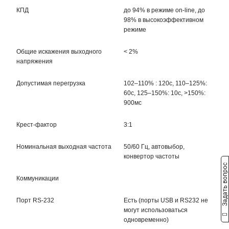
КПД
до 94% в режиме on-line, до
98% в высокоэффективном
режиме
Общие искажения выходного
< 2%
напряжения
Допустимая перегрузка
102–110% : 120с, 110–125%:
60с, 125–150%: 10с, >150%:
900мс
Крест-фактор
3:1
Номинальная выходная частота
50/60 Гц, автовыбор,
конвертор частоты
Задать вопрос
Коммуникации
Порт RS-232
Есть (порты USB и RS232 не
могут использоваться
одновременно)