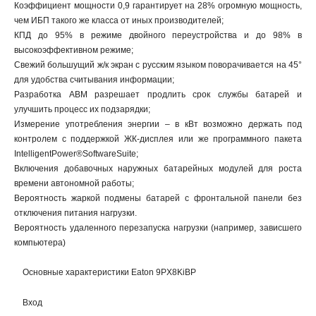
Коэффициент мощности 0,9 гарантирует на 28% огромную мощность,
чем ИБП такого же класса от иных производителей;
КПД до 95% в режиме двойного переустройства и до 98% в
высокоэффективном режиме;
Свежий большущий ж/к экран с русским языком поворачивается на 45°
для удобства считывания информации;
Разработка ABM разрешает продлить срок службы батарей и
улучшить процесс их подзарядки;
Измерение употребления энергии – в кВт возможно держать под
контролем с поддержкой ЖК-дисплея или же программного пакета
IntelligentPower®SoftwareSuite;
Включения добавочных наружных батарейных модулей для роста
времени автономной работы;
Вероятность жаркой подмены батарей с фронтальной панели без
отключения питания нагрузки.
Вероятность удаленного перезапуска нагрузки (например, зависшего
компьютера)
Основные характеристики Eaton 9PX8KiBP
Вход