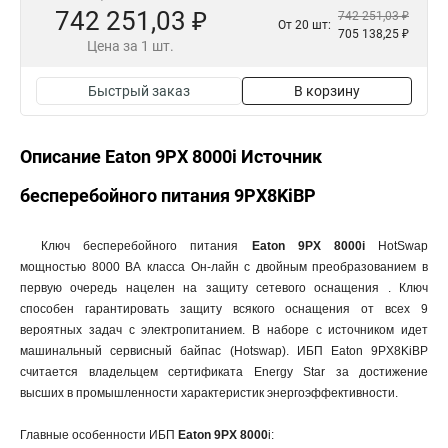
742 251,03 ₽
742 251,03 ₽
От 20 шт:
705 138,25 ₽
Цена за 1 шт.
Быстрый заказ
В корзину
Описание Eaton 9PX 8000i Источник
бесперебойного питания 9PX8KiBP
Ключ бесперебойного питания
Eaton 9PX 8000i
HotSwap
мощностью 8000 ВА класса Он-лайн c двойным преобразованием в
первую очередь нацелен на защиту сетевого оснащения . Ключ
способен гарантировать защиту всякого оснащения от всех 9
вероятных задач с электропитанием. В наборе с источником идет
машинальный сервисный байпас (Hotswap). ИБП Eaton 9PX8KiBP
считается владельцем сертификата Energy Star за достижение
высших в промышленности характеристик энергоэффективности.
Главные особенности ИБП
Eaton 9PX 8000
i: