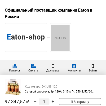
Официальный поставщик компании
Eaton
в
России
Каталог
Оплата
Доставка
Контакты
Войти
Код товара: DX-LN3-120
Сетевой дроссель, 3p, 120A, 0.15 мГн, 550 В, 50/60...
97 347,57 ₽
–
+
В корзину