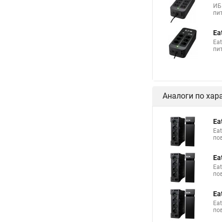
ИБ
пи
Ea
Ea
пи
Аналоги по хар
Ea
Ea
по
Ea
Ea
по
Ea
Ea
по