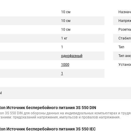
10 см
Назнач
10 см
Напряж
10 см
Розетк
1 кг
Стабил
1
Тип
однофазный
Тип ак
1000
Устано
1
ы
ton Источник бесперебойного питания 3S 550 DIN
ton 3S 550 DIN для обороны данных на индивидуальных компьютерах и трудя
танием: предсказаний напряжения, импульсов и провалов напряжения.
ton Источник бесперебойного питания 3S 550 IEC