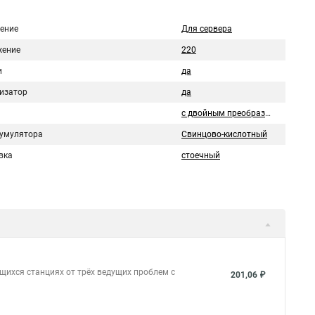
ение
Для сервера
ение
220
и
да
изатор
да
с двойным преобразованием
кумулятора
Свинцово-кислотный
вка
стоечный
щихся станциях от трёх ведущих проблем с
201,06 ₽