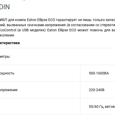
DIN
БП для компа Eaton Ellipse ECO гарантирует не лишь только запас
ий, вызванных скачками напряжения (в согласовании со стереоти
coControl (в USB моделях) Eaton Ellipse ECO может помочь для 
коления.
актеристики
метры
ощность
500-1600ВА
апряжение
220-240В
50/60 Гц, авто