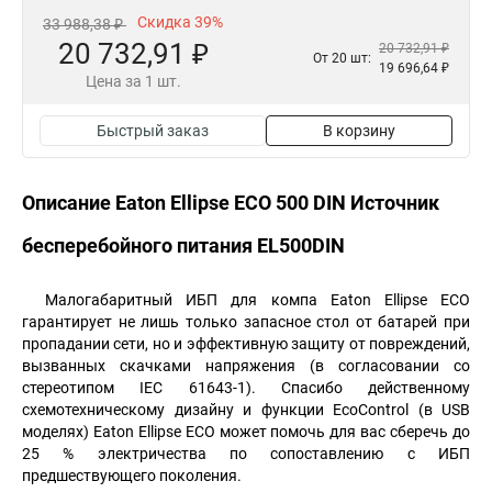
Скидка 39%
33 988,38 ₽
20 732,91 ₽
20 732,91 ₽
От 20 шт:
19 696,64 ₽
Цена за 1 шт.
Быстрый заказ
В корзину
Описание Eaton Ellipse ECO 500 DIN Источник
бесперебойного питания EL500DIN
Малогабаритный ИБП для компа Eaton Ellipse ECO
гарантирует не лишь только запасное стол от батарей при
пропадании сети, но и эффективную защиту от повреждений,
вызванных скачками напряжения (в согласовании со
стереотипом IEC 61643-1). Спасибо действенному
схемотехническому дизайну и функции EcoControl (в USB
моделях) Eaton Ellipse ECO может помочь для вас сберечь до
25 % электричества по сопоставлению с ИБП
предшествующего поколения.