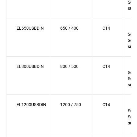
Sch
surg
EL650USBDIN
650 / 400
C14
(
Schu
Sch
surg
EL800USBDIN
800 / 500
C14
(
Schu
Sch
surg
EL1200USBDIN
1200 / 750
C14
(
Schu
Sch
surg