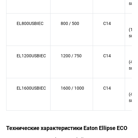
surg
EL800USBIEC
800 / 500
C14
(
(1
surg
EL1200USBIEC
1200 / 750
C14
(
(4
surg
EL1600USBIEC
1600 / 1000
C14
(
(4
surg
Технические характеристики Eaton Ellipse ECO