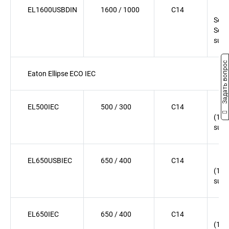
EL1600USBDIN
1600 / 1000
C14
(
Schu
Sch
surg
Задать вопрос
Eaton Ellipse ECO IEC
EL500IEC
500 / 300
C14
(
(1
surg
EL650USBIEC
650 / 400
C14
(
(1
surg
EL650IEC
650 / 400
C14
(
(1