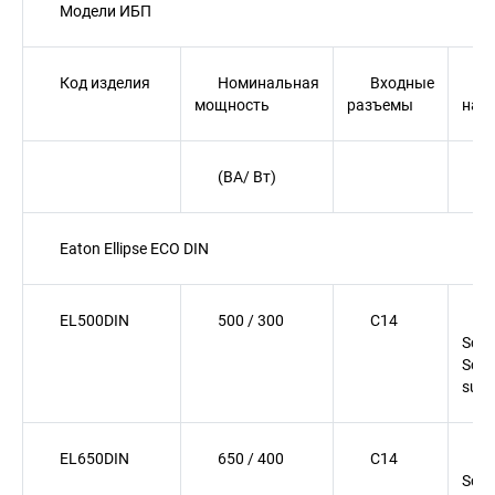
Модели ИБП
Код изделия
Номинальная
Входные
Р
мощность
разъемы
на 
(ВА/ Вт)
Eaton Ellipse ECO DIN
EL500DIN
500 / 300
C14
(
Schu
Sch
surg
EL650DIN
650 / 400
C14
(
Schu