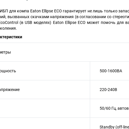
БП для компа Eaton Ellipse ECO гарантирует не лишь только запас
ий, вызванных скачками напряжения (в согласовании со стереоти
coControl (в USB моделях) Eaton Ellipse ECO может помочь для 
коления.
актеристики
метры
ощность
500-1600ВА
апряжение
220-240В
50/60 Гц, авто
Standby (off-line