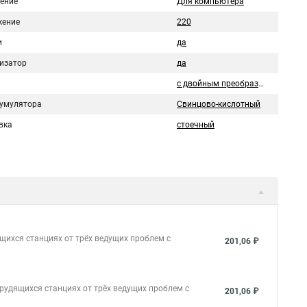
ение
Для компьютера
ение
220
и
да
изатор
да
с двойным преобразованием
кумулятора
Свинцово-кислотный
вка
стоечный
щихся станциях от трёх ведущих проблем с
201,06 ₽
рудящихся станциях от трёх ведущих проблем с
201,06 ₽