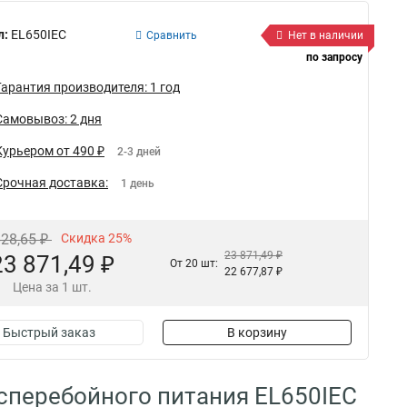
л:
EL650IEC
Сравнить
Нет в наличии
по запросу
Гарантия производителя: 1 год
Самовывоз: 2 дня
Курьером от 490 ₽
2-3 дней
Срочная доставка:
1 день
828,65 ₽
Скидка 25%
23 871,49 ₽
23 871,49 ₽
От 20 шт:
22 677,87 ₽
Цена за 1 шт.
Быстрый заказ
В корзину
бесперебойного питания EL650IEC