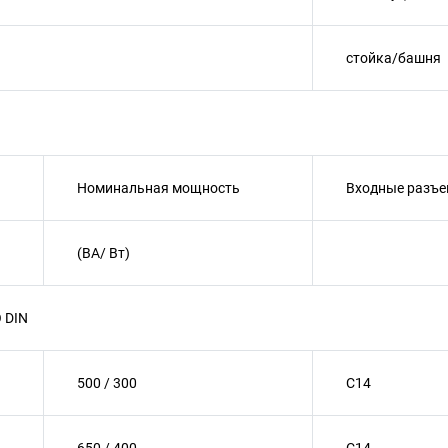
стойка/башня
Номинальная мощность
Входные разъ
(ВА/ Вт)
O DIN
500 / 300
C14