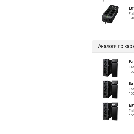
Ea
Ea
пи
Аналоги по хар
Ea
Ea
по
Ea
Ea
по
Ea
Ea
по