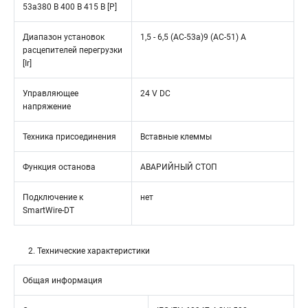
53a380 В 400 В 415 В [P]
Диапазон установок
1,5 - 6,5 (AC-53a)9 (AC-51) A
расцепителей перегрузки
[Ir]
Управляющее
24 V DC
напряжение
Техника присоединения
Вставные клеммы
Функция останова
АВАРИЙНЫЙ СТОП
Подключение к
нет
SmartWire-DT
2. Технические характеристики
Общая информация