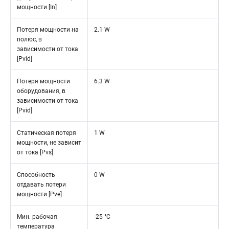
мощности [In]
Потеря мощности на
2.1 W
полюс, в
зависимости от тока
[Pvid]
Потеря мощности
6.3 W
оборудования, в
зависимости от тока
[Pvid]
Статическая потеря
1 W
мощности, не зависит
от тока [Pvs]
Способность
0 W
отдавать потери
мощности [Pve]
Мин. рабочая
-25 °C
температура