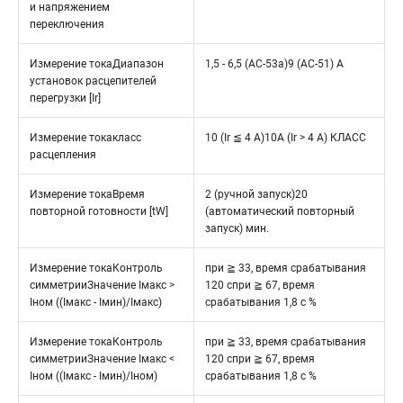
и напряжением
переключения
Измерение токаДиапазон
1,5 - 6,5 (AC-53a)9 (AC-51) A
установок расцепителей
перегрузки [Ir]
Измерение токакласс
10 (Ir ≦ 4 A)10A (Ir > 4 A) КЛАСС
расцепления
Измерение токаВремя
2 (ручной запуск)20
повторной готовности [tW]
(автоматический повторный
запуск) мин.
Измерение токаКонтроль
при ≧ 33, время срабатывания
симметрииЗначение Iмакс >
120 спри ≧ 67, время
Iном ((Iмакс - Iмин)/Iмакс)
срабатывания 1,8 с %
Измерение токаКонтроль
при ≧ 33, время срабатывания
симметрииЗначение Iмакс <
120 спри ≧ 67, время
Iном ((Iмакс - Iмин)/Iном)
срабатывания 1,8 с %