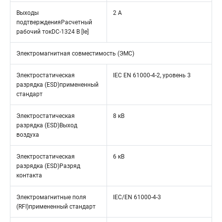
Выходы
2 A
подтвержденияРасчетный
рабочий токDC-1324 В [Ie]
Электромагнитная совместимость (ЭМС)
Электростатическая
IEC EN 61000-4-2, уровень 3
разрядка (ESD)примененный
стандарт
Электростатическая
8 кВ
разрядка (ESD)Выход
воздуха
Электростатическая
6 кВ
разрядка (ESD)Разряд
контакта
Электромагнитные поля
IEC/EN 61000-4-3
(RFI)примененный стандарт