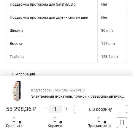
Поддержка протокола для SafetyBUS p
Нет
Поддержка протокола для других систем шин
Нет
Ширина
30 mm
Высота
157 mm
Глубина
123.5 mm
5. Апробации
Стандарты на продукцию
IEC/EN 60947-5; UL 508; CSA-
Код товара: EMS-ROS-T-9-24VDC
C22.2 No. 14; CE marking
Электронный пускатель, прямой и реверсивный пуск,...
UL File No.
E29096
55 298,36 ₽
–
+
В корзину
UL Категория Контроль №
NLDX, NLDX7
0
0
1
Сравнить
Корзина
Просмотрено
CSA File No.
UL report applies to both US and