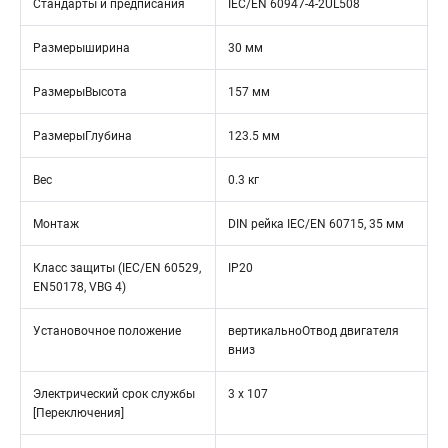
Стандарты и предписания
IEC/EN 60947-4-2UL508
Размерыширина
30 мм
РазмерыВысота
157 мм
РазмерыГлубина
123.5 мм
Вес
0.3 кг
Монтаж
DIN рейка IEC/EN 60715, 35 мм
Класс защиты (IEC/EN 60529,
IP20
EN50178, VBG 4)
Установочное положение
вертикальноОтвод двигателя
вниз
Электрический срок службы
3 x 107
[Переключения]