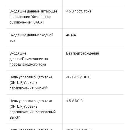
Входящие данныеПитающее
< 5 В пост. тока
напряжение "безопасное
выключение" [UAUX]
Входящие данныевходной
40 мА
ток
Входящие
Без подтверждения
данныеПримечание по
поводу входного тока
Цепь управляющего тока
-3 - +9.6 V DC В
(ON, L, R)Уровень
переключения "низкий"
Цепь управляющего тока
< 5 V DC В
(ON, L, R)Уровень
переключения "безопасный
ВЫКЛ"