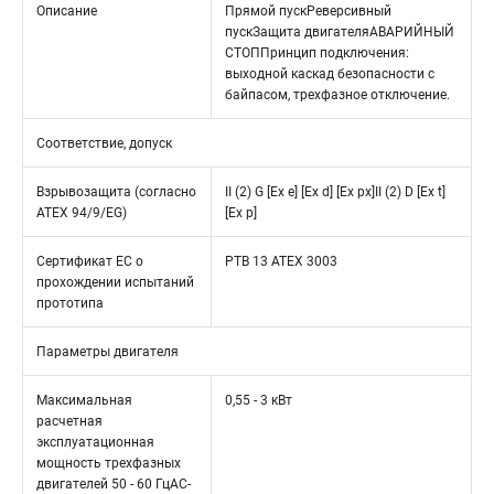
Описание
Прямой пускРеверсивный
пускЗащита двигателяАВАРИЙНЫЙ
СТОППринцип подключения:
выходной каскад безопасности с
байпасом, трехфазное отключение.
Соответствие, допуск
Взрывозащита (согласно
II (2) G [Ex e] [Ex d] [Ex px]II (2) D [Ex t]
ATEX 94/9/EG)
[Ex p]
Сертификат ЕС о
PTB 13 ATEX 3003
прохождении испытаний
прототипа
Параметры двигателя
Максимальная
0,55 - 3 кВт
расчетная
эксплуатационная
мощность трехфазных
двигателей 50 - 60 ГцAC-