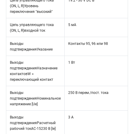
Цепь управляющего тока
19.2 - 30 V DC В
(ON, L, R)Уровень
переключения "высокий"
Цепь управляющего тока
5 мА
(ON, L, R)входной ток
Выходы
Контакты 95, 96 или 98
подтвержденияУказание
Выходы
1 Вт
подтвержденияНазначение
контактовW =
переключающий контакт
Выходы
250 В перем./пост. тока
подтвержденияНоминальное
напряжение [Ue]
Выходы
3 A
подтвержденияРасчетный
рабочий токAC-15230 В [Ie]