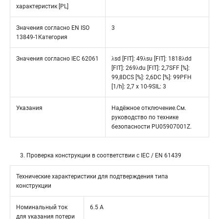
характеристик [PL]
Значения согласно EN ISO
3
13849-1Категория
Значения согласно IEC 62061
λsd [FIT]: 49λsu [FIT]: 1818λdd
[FIT]: 269λdu [FIT]: 2,7SFF [%]:
99,8DCS [%]: 2,6DC [%]: 99PFH
[1/h]: 2,7 x 10-9SIL: 3
Указания
Надёжное отключение.См.
руководство по технике
безопасности PU05907001Z.
3. Проверка конструкции в соответствии с IEC / EN 61439
Технические характеристики для подтверждения типа
конструкции
Номинальный ток
6.5 A
для указания потери