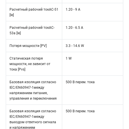
Расчетный рабочий токAC-51
1.20 - 9 A
[Ie]
Расчетный рабочий токAC-
1.20 - 6.5 A
53a [Ie]
Потеря мощности [PV]
3.3 - 14.6 W
Статическая потеря
1 W
мощности, не зависит от
тока [Pvs]
Базовая изоляция согласно
500 В перем. тока
IEC/EN60947-1между
напряжением питания,
управления и переключения
Базовая изоляция согласно
500 В перем. тока
IEC/EN60947-1между
выходом ответного сигнала
и напряжением