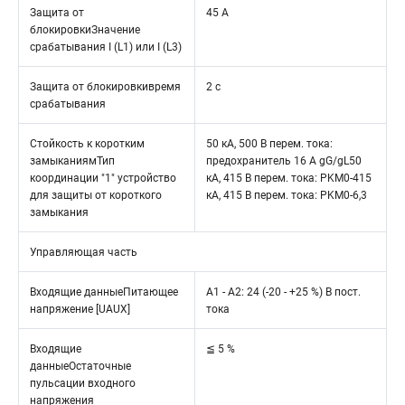
Защита от
45 A
блокировкиЗначение
срабатывания I (L1) или I (L3)
Защита от блокировкивремя
2 с
срабатывания
Стойкость к коротким
50 кА, 500 В перем. тока:
замыканиямТип
предохранитель 16 A gG/gL50
координации "1" устройство
кА, 415 В перем. тока: PKM0-415
для защиты от короткого
кА, 415 В перем. тока: PKM0-6,3
замыкания
Управляющая часть
Входящие данныеПитающее
A1 - A2: 24 (-20 - +25 %) В пост.
напряжение [UAUX]
тока
Входящие
≦ 5 %
данныеОстаточные
пульсации входного
напряжения