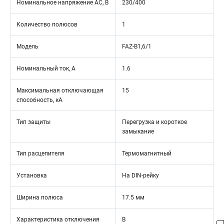
Номинальное напряжение АС, В
230/400
Количество полюсов
1
Модель
FAZ-B1,6/1
Номинальный ток, А
1.6
Максимальная отключающая
15
способность, кА
Тип защиты
Перегрузка и короткое
замыкание
Тип расцепителя
Термомагнитный
Установка
На DIN-рейку
Ширина полюса
17.5 мм
Характеристика отключения
B